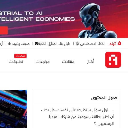
ترند
الذكاء الاصطناعي 🤖
دليل بناء المنازل الذكية🛖
صيف وتبريد ❄️
أزم
مُحدّث
أخبار
مقالات
مراجعات
تطبيقات
جدول المحتوى
اول سؤال ستطرحه على نفسك..هل يجب
أن اختار بطاقة رسومية من شركاء انفيديا
الرسميين ؟