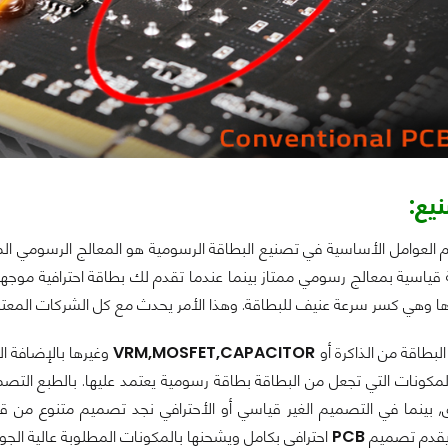
يع:
م العوامل الأساسية في تصنيع البطاقة الرسومية هو المعالج الرسومي الم
ياسية بمعالج رسومي ممتاز بينما عندما تقدم لك بطاقة احترافية موجهة 
يدها وهي كسر سرعة عنيف للبطاقة. وهذا الأمر يحدث مع كل الشركات المعت
لبطاقة من الذاكرة أو
VRM,MOSFET,CAPACITOR
وغيرها بالإضافة ا
المكونات التي تجعل من البطاقة بطاقة رسومية يعتمد عليها. بالطبع الت
 بينما في التصميم الغير قياسي أو الأحترافي نجد تصميم متنوع من ق
يقدم تصميم
PCB
احترافي بكامل ويشحنها بالمكونات المطلوبة عالية ال