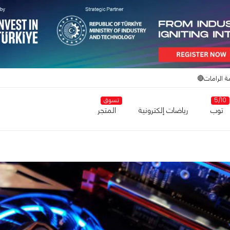
ة الرامات🔴
5/10
تسوق
توب
رياضات إلكترونية
المتجر