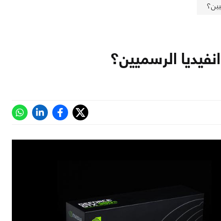
يين؟
نفيديا الرسميين؟