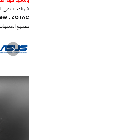
شريك رسمي ل
iew , ZOTAC.
تصنيع المنتجات 