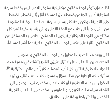
لذلك فإن توفُّر لوحة مفاتيح ميكانيكية ستوفر للاعب ليس فقط سرعة
استجابة أعلى ناتجة عن ضغطات زر لمسافة أقل (لن تضطر للضغط
جتى النهاية)، ولكن راحة أكثر بسبب سرعة الضغطات وقلة المقاومة
من الأزرار، جنباً الى جنب مع الدقة الأعلى والتي يتسبب فيها تفرد كل
مفتاح في اللوحة الميكانيكية يكون له المفتاح الخاص به المستقل عن
المفاتيح الثانية على عكس لوحات المفاتيح العادية كما أشرنا مسبقاً.
الأن وبعد هذا الحديث المطول عن لوحات المفاتيح والماوس
المخصصين للألعاب، هل لا تزال عزيزي القارئ تشك في أهمية هذه
الأدوات الاحترافية التي بكل تأكيد تفصلك كثيراً عن عالم الاحترافية ؟ّ!.
سأترك لكم الإجابة عن هذا السؤال، فسواء كنت لاعب تقليدي تريد
الدخول الى عالم الاحترافية أو كنت لاعب مخضرم تريد الوصول الي
القمة، سيقدم لك الكيبورد و الماوس المخصصين للألعاب التجربة
الأفضل والأكثر راحة ودقة على الإطلاق.