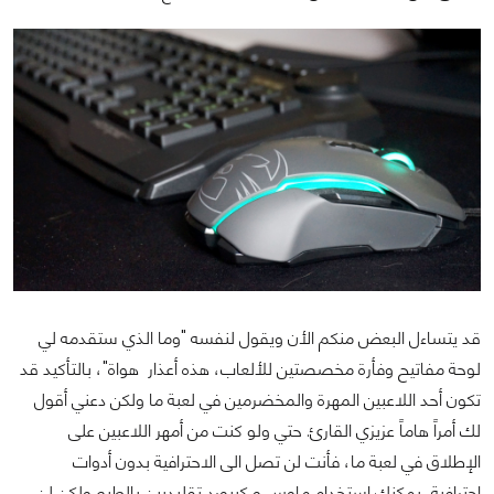
قد يتساءل البعض منكم الأن ويقول لنفسه "وما الذي ستقدمه لي
لوحة مفاتيح وفأرة مخصصتين للألعاب، هذه أعذار هواة"، بالتأكيد قد
تكون أحد اللاعبين المهرة والمخضرمين في لعبة ما ولكن دعني أقول
لك أمراً هاماً عزيزي القارئ. حتي ولو كنت من أمهر اللاعبين على
الإطلاق في لعبة ما، فأنت لن تصل الى الاحترافية بدون أدوات
احترافية...يمكنك استخدام ماوس و كيبورد تقليديين بالطبع ولكن لن