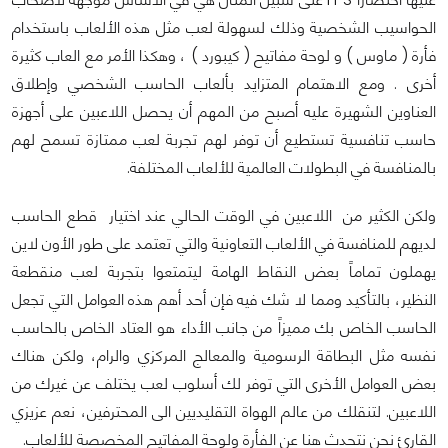
الحواسيب الشخصية وذلك لسهولة لعب مثل هذه الألعاب باستخدام
فأرة ( ماوس ) و لوحة مفاتيح ( كيبورد ) ، وهكذا الأمر مع العاب كثيرة
أخرى . ومع الاهتمام المتزايد بألعاب الحاسب الشخصي وإطلاق
العناوين الشهيرة عليه أصبح من المهم أن يحصل اللاعبين على أجهزة
حاسب تنافسية تستطيع أن توفر لهم تجربة لعب ممتازة تسمح لهم
بالمنافسة في البطولات العالمية للألعاب المختلفة.
ولكن الكثير من اللاعبين في الوقت الحالي عند اختيار قطع الحاسب
لديهم للمنافسة في الألعاب التعاونية والتي تعتمد على طور الأون لاين
يهملون تماماً بعض النقاط الهامة ليتمتعوا بتجربة لعب منقطعة
النظير، بالتأكيد ومما لا شك فيه فإن أحد أهم هذه العوامل التي تجعل
الحاسب الخاص بك مميزاً من جانب الأداء هو العتاد الخاص بالحاسب
نفسه مثل البطاقة الرسومية والمعالج المركزي والرام، ولكن هناك
بعض العوامل الأخرى التي توفر لك أسلوب لعب يختلف عن غيرك من
اللاعبين. لتنقلك من عالم الهواة التقليديين الى المحترفين، نعم عزيزي
القارئ نحن نتحدث هنا عن الفأرة ولوحة المفاتيح المخصصة للألعاب.