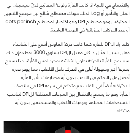
والاندماج في اللعبة اذا كانت الفأرة ولوحة المفاتيح لديّ سيسببان لي
الملل والتأخير أو Lag. لذلك فهناك مصطلح شائع بين مجتمع اللاعبين
المحترفين وهو مصطلح DPI وهو اختصار لمصطلح dots per inch
أو عدد الحركات الفيزيائية في البوصة الواحدة.
كلما زاد الـDPI للفأرة كلما كانت حركة الماوس أسرع على الشاشة،
فعلى سبيل المثال اذا كان معدل الDPI يساوي 3000 نقطة فإن ذلك
سيسمح للفأرة بالحركة بطول الشاشة بمجرد لمس الفأرة، هذا يسمح
بسرعة أكبر وسهولة أعلى في التحرك داخل الألعاب، مما يوفر قدرة
أفضل على التحكم في اللاعب بدون أية مضايقات. تأتي الفأرة
الاحترافية أيضاً في الأغلب مع متحكم في سرعة DPI في منتصف
الفأرة وهو ما يسمح بالإنتقال بين السرعات المختلفة للDPI لتناسب
الاستخدامات المختلفة ونوعيات الألعاب والمستخدمين بدون أية
مشكلة.