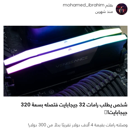
بقلم mohamed_ibrahim
منذ شهرين
شخص يطلب رامات 32 جيجابايت فتصله بسعة 320
جيجابايت!ِ
وصلته رامات بقيمة 4 آلاف دولار تقريبًا بدلًا من 300 دولار!