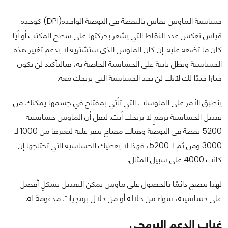
حساسية الماوس تقاس بالنقطة في البوصة الواحدة(DPI) كوحدة
قياس تعكس عدد النقاط التي يشعر بحركتها على سطح المكتب أو أيًا
كان ما تضعه عليه. إن كان الماوس الذي ستشتريه لا يدعم تغيير هذه
الحساسية وتظل ثابتة على الحساسية الخاصة به، فبالتأكيد لن يكون
خيارًا جيدًا لك لأنك لن تجد الحساسية التي تريحك معه.
ينطبق الأمر على الماوسات التي تأتي بمفتاح في جسمها يمكنك من
تعديل الحساسية برقمٍ لا يريحك أنت. لنقل أن الماوس حساسيته
5200 نقطة في البوصة وهناك مفتاح تنقر عليه لتغيرها من 1000 لـ
3000 ومن ثم لـ 5200، فهذا لا يعطيك الحساسية التي تحتاجها إن
كانت 4000 على سبيل المثال.
لهذا ننصح دائمًا بالحصول على ماوس يمكن التعديل بشكلٍ أفضل
على حساسيته، سواء من خلاله أو من خلال برمجيات مدعومة له.
غياب الدعم البرمجي