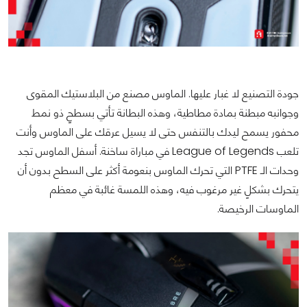
جودة التصنيع لا غبار عليها. الماوس مصنع من البلاستيك المقوى
وجوانبه مبطنة بمادة مطاطية، وهذه البطانة تأتي بسطحٍ ذو نمط
محفور يسمح ليدك بالتنفس حتى لا يسيل عرقك على الماوس وأنت
تلعب League of Legends في مباراة ساخنة. أسفل الماوس تجد
وحدات الـ PTFE التي تحرك الماوس بنعومة أكثر على السطح بدون أن
يتحرك بشكلٍ غير مرغوب فيه، وهذه اللمسة غائبة في معظم
الماوسات الرخيصة.