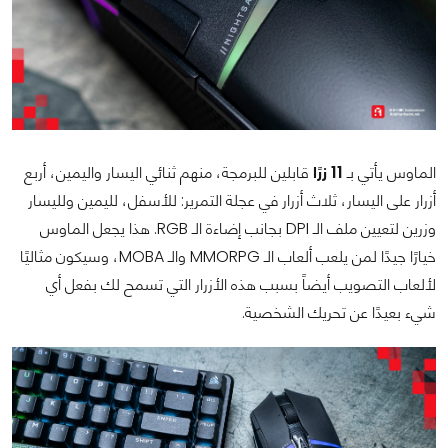
الماوس يأتي بـ
11 زرًا
قابلين للبرمجة، منهم ثنائي اليسار واليمين، أربع
أزرار على اليسار، ثلاث أزرار في عجلة التمرير: للأسفل، لليمين ولليسار
وزرين لتعيين ملف الـ DPI بجانب إضاءة الـ RGB. هذا يجعل الماوس
خيارًا جيدًا لمن يلعب ألعاب الـ MMORPG والـ MOBA، وسيكون مثاليًا
لألعاب التصويب أيضاً بسبب هذه الأزرار التي تسمح لك بفعل أي
شيء بعيدًا عن تحريك الشخصية.