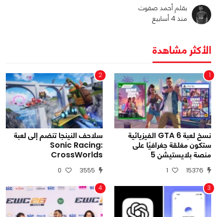
بقلم أحمد صفوت
منذ 4 أسابيع
الأكثر مشاهدة
2
1
نسخ لعبة GTA 6 الفيزيائية
سلاحف النينجا تنضم إلى لعبة
ستكون مغلقة جغرافيًا على
Sonic Racing:
منصة بلايستيشن 5
CrossWorlds
0
3555
1
15376
4
3