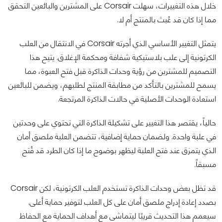
خلال هذه التغييرات، سهلت Corsair على المشترين والبائعين التحقق
مما إذا كان قد عُبث بالمنتج أم لا.
يتمثل التغيير الأساسي الذي أجرته Corsair في الانتقال من العلب
الكرتونية إلى علب بلاستيكية شفافة ومحكمة الإغلاق. يتيح هذا
التصميم للمشترين من رؤية وحدات الذاكرة قبل فتح العبوة، مما
يسمح للمشترين بالتأكد من مطابقة المنتج لطلبهم، ويضمن للبائعين
استعادة الوحدات الأصلية في حالات الذاكرة المرتجعة.
حالياً، يقتصر هذا التغيير على تشكيلة الذاكرة التي تحتوي على وحدتين
في علبة واحدة. ولضمان حماية إضافية، تتضمن العلبة ملصق أمان
الذي يتمزق عند فتح العلبة ليظهر بوضوح ما إذا كان الطرد قد فُتح
مسبقاً.
قد تظل بعض وحدات الذاكرة تستخدم العلب الكرتونية، لكن Corsair
بصدد إعادة إدراج ملصق أمان على كل العلب لتوفير حماية أعلى.
سيعمم هذا التحديث قريبًا ليتماشى مع أهداف الحماية مع الحفاظ