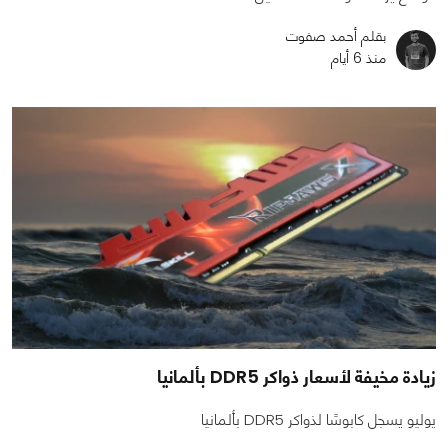
بقلم أحمد صفوت
منذ 6 أيام
زيادة مخيفة لأسعار ذواكر DDR5 بألمانيا
يوليو يسجل كابوسًا لذواكر DDR5 بألمانيا