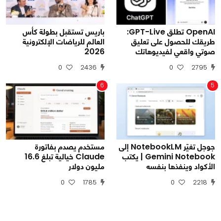
OpenAI تطلق GPT-Live:
باريس تستقبل بطولة كأس
طريقك للحصول على تعليق
العالم للرياضات الإلكترونية
صوتي واقعي لفيديوهاتك
2026
0
2436
0
2795
6
5
جوجل تغيّر NotebookLM إلى
مستخدم يصدم بفاتورة
Gemini Notebook | يكتب
Claude خيالية تبلغ 16.6
الأكواد وينفذها بنفسه
مليون دولار
0
1785
0
2218