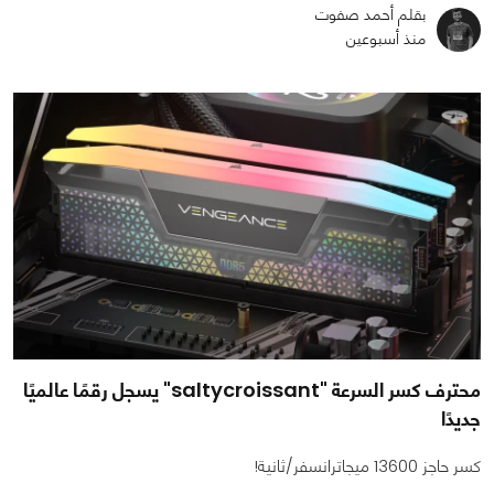
بقلم أحمد صفوت
منذ أسبوعين
محترف كسر السرعة "saltycroissant" يسجل رقمًا عالميًا
جديدًا
كسر حاجز 13600 ميجاترانسفر/ثانية!