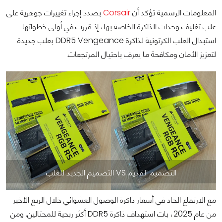
المعلومات الرسمية تؤكد أن
Corsair
بصدد إجراء تغييرات جوهرية على
علب تغليف وحدات الذاكرة الخاصة بها، إذ قررت في أولى خطواتها
استبدال العلب الكرتونية لذاكرة DDR5 Vengeance بعلب جديدة
لتعزيز الأمان ومكافحة ما يعرف باحتيال المرتجعات.
التصميم القديم VS التصميم الجديد للعلب
مع الارتفاع الحاد في أسعار ذاكرة الوصول العشوائي خلال الربع الأخير
من عام 2025، بات استهداف ذاكرة DDR5 أكثر ربحية للمحتالين. ومن