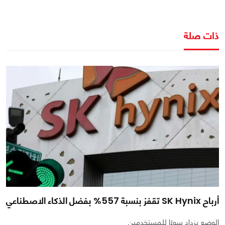
ذات صلة
أرباح SK Hynix تقفز بنسبة 557% بفضل الذكاء الاصطناعي
الوضع يزداد سوءًا للمستخدمين