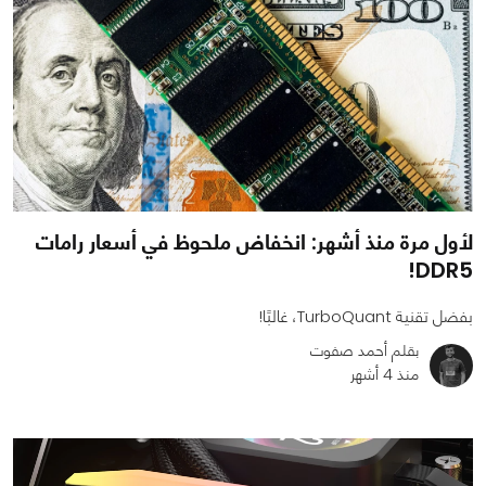
لأول مرة منذ أشهر: انخفاض ملحوظ في أسعار رامات
DDR5!
بفضل تقنية TurboQuant، غالبًا!
بقلم أحمد صفوت
منذ 4 أشهر
0
0
4047