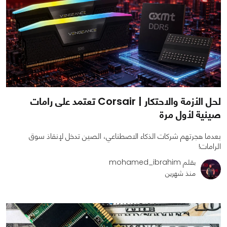
لحل الأزمة والاحتكار | Corsair تعتمد على رامات
صينية لأول مرة
بعدما هجرتهم شركات الذكاء الاصطناعي، الصين تدخل لإنقاذ سوق
الرامات!
بقلم mohamed_ibrahim
منذ شهرين
0
0
972