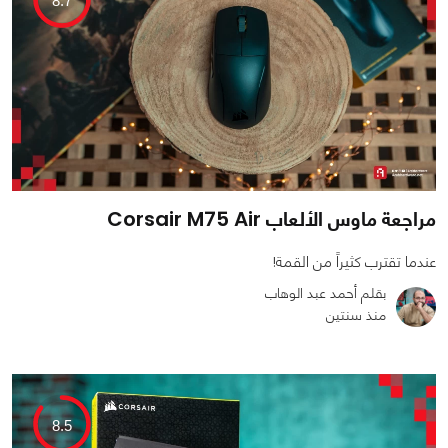
8.7
مراجعة ماوس الألعاب Corsair M75 Air
عندما تقترب كثيراً من القمة!
بقلم أحمد عبد الوهاب
منذ سنتين
0
0
3372
8.5