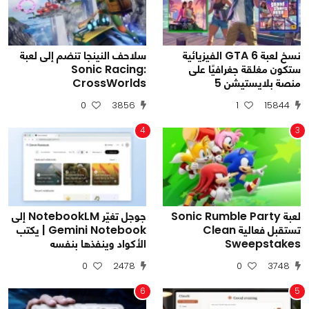
نسخ لعبة GTA 6 الفيزيائية
سلاحف النينجا تنضم إلى لعبة
ستكون مغلقة جغرافيًا على
Sonic Racing:
منصة بلايستيشن 5
CrossWorlds
0
3856
1
15844
4
3
لعبة Sonic Rumble Party
جوجل تغيّر NotebookLM إلى
تستقبل فعالية Clean
Gemini Notebook | يكتب
Sweepstakes
الأكواد وينفذها بنفسه
0
2478
0
3748
6
5