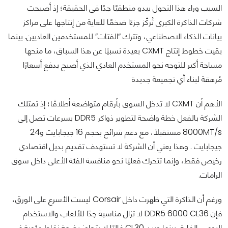
السبب وراء هذا التحول يبدو منطقيًا جدًا في الحقيقة؛ إذ أصبحت
شركات الذاكرة الكبرى تُركّز جزءًا ضخمًا للغاية من إنتاجها على مراكز
بيانات الذكاء الاصطناعي، وتترك “الفتات” للمستخدمين العاديين. بينما
بقيت خطوط إنتاج CXMT بعيدة نسبيًا عن هذا السباق، ما منحها
مساحة أكبر للتوجه نحو المستخدم العادي الذي أصبح يدفع أسعارًا
مُرهقة لبناء أي تجميعة جديدة
الأهم أن CXMT لا تدخل السوق بأرقام متواضعة أطلاقًا؛ إذ تمتلك
الشركة بالفعل خطة واضحة لتطوير ذواكر DDR5 بسرعات تصل إلى
8000MT/s مستقبلًا، مع دعم شرائح بحجم 16 جيجابايت و24
جيجابايت . وهذا يعني أن الشركة لا تستهدف تقديم بديل اقتصادي
رخيص فقط، وإنما تتحرك فعليًا نحو منافسة الفئة الأعلى داخل سوق
الرامات.
ورغم أن الذاكرة التي ظهرت داخل Corsair ليست الأسرع على الورق،
فإن DDR5 6000 CL36 لا تزال مناسبة جدًا للألعاب والاستخدام
اليومي. الفارق بينها وبين CL30 غالبًا لا يتجاوز بضعة نقاط مئوية في