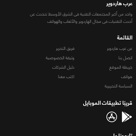
عرب هاردوير
واحد من أكبر المجتمعات التقنية فى الشرق الأوسط تتحدث عن
أحدث التقنيات فى مجال الهاردوير والألعاب والهواتف
القائمة
عن عرب هاردوير
فريق التحرير
اتصل بنا
وثيقة الخصوصية
خريطة الموقع
دليل الشركات
هواتف
اكتب معنا
السياسة التحريرية
قريبًا تطبيقات الموبايل
تابعونا على