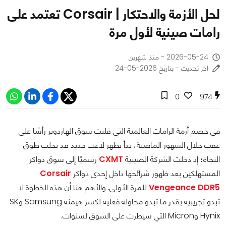
لحل الأزمة والاحتكار | Corsair تعتمد على
رامات صينية لأول مرة
2026-05-24 - منذ شهرين
اخر تحديث - بتاريخ 2026-05-24
0
974
في خضم أزمة الرامات العالمية التي قلبت سوق الهاردوير رأسًا على
عقب خلال الشهور الماضية، بدأ يظهر لاعب جديد قد يجلب طوق
النجاة؛ إذ دخلت الشركة الصينية
CXMT
رسميًا إلى سوق ذواكر
المستهلكين بعد ظهور شرائحها داخل إحدى ذواكر
Corsair
Vengeance DDR5
للمرة الأولى. والأهم هنا أن هذه الخطوة لا
تبدو تجريبية بقدر ما تبدو محاولة فعلية لكسر هيمنة Samsung وSK
Hynix وMicron التي سيطرت على السوق لسنوات.