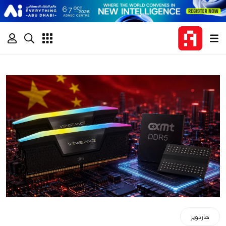
هاردوير