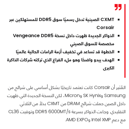
CXMT الصينية تدخل رسميًا سوق DDR5 للمستهلكين عبر
Corsair
الذواكر الجديدة ظهرت داخل نسخة Vengeance DDR5
مخصصة للسوق الصيني
الخطوة قد تساعد في تخفيف أزمة الرامات الحالية عالميًا
الهدف يبدو واضحًا وهو ملء الفراغ الذي تركته شركات الذاكرة
الكبرى
المُثير أن Corsair كانت تعتمد تاريخيًا بشكل أساسي على شرائح من
Samsung وSK Hynix وMicron، لكن النسخة الجديدة التي ظهرت
داخل الصين حملت شرائح DRAM من CXMT بدلًا من الثلاثي
التقليدي. وجاءت الذواكر بسرعة DDR5 6000MT/s وتوقيت CL36
مع دعم Intel XMP وAMD EXPO.