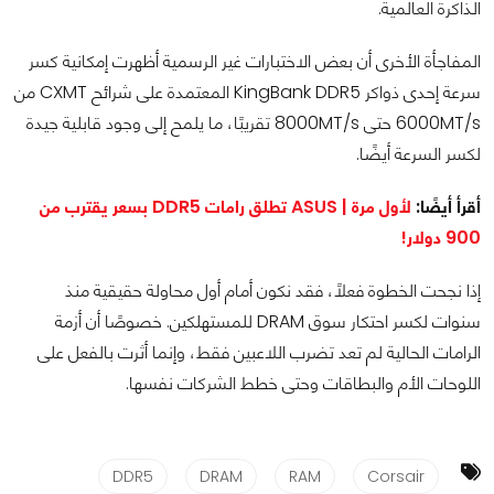
الذاكرة العالمية.
المفاجأة الأخرى أن بعض الاختبارات غير الرسمية أظهرت إمكانية كسر
سرعة إحدى ذواكر KingBank DDR5 المعتمدة على شرائح CXMT من
6000MT/s حتى 8000MT/s تقريبًا، ما يلمح إلى وجود قابلية جيدة
لكسر السرعة أيضًا.
أقرأ أيضًا:
لأول مرة | ASUS تطلق رامات DDR5 بسعر يقترب من
900 دولار!
إذا نجحت الخطوة فعلًا، فقد نكون أمام أول محاولة حقيقية منذ
سنوات لكسر احتكار سوق DRAM للمستهلكين. خصوصًا أن أزمة
الرامات الحالية لم تعد تضرب اللاعبين فقط، وإنما أثرت بالفعل على
اللوحات الأم والبطاقات وحتى خطط الشركات نفسها.
DDR5
DRAM
RAM
Corsair