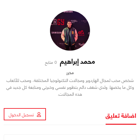
محمد إبراهيم
0 متابع
محرر
شخص محب لمجال الهاردوير ومجالات التكنولوجيا المختلفة، ومحب للألعاب
وكل ما يخصها. ولدي شغف دائم بتطوير نفسي وخبرتي ومتابعة كل جديد في
هذه المجالات.
اضافة تعليق
تسجيل الدخول