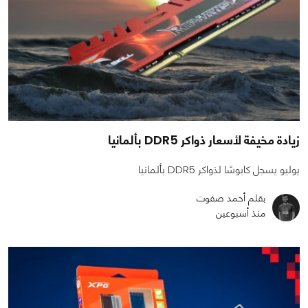
زيادة مخيفة لأسعار ذواكر DDR5 بألمانيا
يوليو يسجل كابوسًا لذواكر DDR5 بألمانيا
بقلم أحمد صفوت
منذ أسبوعين