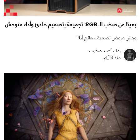
بعيدًا عن صخب الـ RGB: تجميعة بتصميم هادئ وأداء متوحش
وحش مروض تصميمًا، هائج أداءً!
بقلم أحمد صفوت
منذ 3 أيام