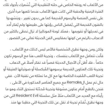
من الألعاب له رونقه الخاص في حلته التقليدية التي تُشعرك بأجواء تلك
الفترة الزمنية والحقبة التي كانت فيها الألعاب عندما تلعبها مرة أخرى
على نفس المنصة والرسوم القديمة كما هي بدون تغيير ، ويتشهدوا
بالفنون القديمة التي يُفضل الناس رؤيتها على طبيعتها ولم يُفكر أحد
في تعديلها أو تقويمها ، فمثلا لوحة الموناليزا لا تزال تحظى بالكثير من
الاعجاب بالرغم من كونها بمقاييس الفن الحديثة تعاني من القصور .
ولكن ومن وجهة نظري الشخصية فالأمر ليس كذلك مع الألعاب ،
فأنت تتعامل مع الألعاب بنفسك ، وتجربة اللعب هنا مع الرسوم تكون
حكماً ، فلا أظن أن الأجيال الحديثة قصراً قد تفكر أصلاً في الذهاب
وتجربة تلك العناوين القديمة برسومها المُبكسلة أو صوتياتها العتيقة أو
تجربة اللعب المُقيدة الخاصة بها مع كل ما نملكه من تقنية الأن . ففي
حال تم عمل الRemake مع جميع العناصر المذكورة في الأعلى ،
فنحن بالطبع أمام عناوين مشوقة وتجربة مُحدّثة تستحق الثناء وهو ما
رأيناه مع العديد من الألعاب مثلاً مثل سلسلة Resident Evil التي من
وجهة نظري تُقدّم تجربة لا تقل عن تلك التجربة التي حظينا بها منذ