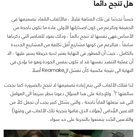
هل تنجح دائماً
حسناً تحدثنا عن تلك المتاهة قليلاً ، فالألعاب المُعاد تصميمها في
الحقيقة وبالرغم من كون اصداراتها الأولى عادة ما تكون ناجحة من
الأساس فهي نفسها لا تنجح دائماً ، وذلك يعود للعناصر التي ذكرناها
سابقاً ، فبالرغم من كونها مشاريع أقل تكلفة من المشاريع الجديدة
بالكامل ، حيث أن المطور في النهاية يعتبر لديه خريطة يسير عليها ، الا
أن عملية التنفيذ نفسها قد لا تكون بنفس الجودة وهو ما يؤدي في
النهاية الى نتيجة عكسية كأن تفشل الReamake أصلاً .
لذا فتلك الألعاب التي يتم إعادة تصميمها لا تنجح بالضرورة كما نجحت
سالفتها ؟ّ . وللإجابة على هذا السؤال دعونا ننظر سريعاً الى العوامل
التي قد تجعلها العاباً ناجحة ، والتي بشكل كبير يجب أن تجعل كلاً من
اللاعبين القُدامى (هؤلاء الذي قاموا بتجربة تلك الألعاب في وقتها)
واللاعبين الجُدد يتمتعوا بالتجربة على حد سواء .