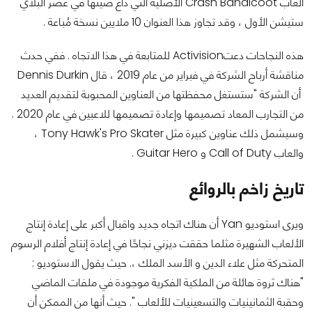
ألعاب Crash Bandicoot الأصلية التي ذاع صيتها في عصر البلاي
ستيشن الأول ، وقد تجاوز هذا العنوان 10 ملايين نسخة مُباعة .
هذه النجاحات دعتActivision للمتابعة في هذا الاتجاه . ففي حدث
مناقشة أرباح الشركة في فبراير من عام 2019 ، قال Dennis Durkin
أن الشركة "ستستغل محفظتها من العناوين المحبوبة لتقديم العديد
من التجارب المعاد تصميمها وإعادة تصميمها للاعبين في عام 2020 .
وسيشمل ذلك عناوين كبيرة مثل Tony Hawk's Pro Skater ،
والعاب Call of Duty و Guitar Hero .
تاريخ زاخم بالروائع
ويرى استوديو Yan أن هناك اتجاه جديد واقبال أكبر على إعادة إنتاج
الألعاب الشهيرة مثلما حققت ديزني نجاحًا في إعادة إنتاج أفلام الرسوم
المتحركة مثل علاء الدين و الأسد الملك ،. حيث يقول الاستوديو :
"هناك ثروة هائلة من الملكية الفكرية موجودة في ملفات الماضي
وحقبة الثمانينيات والتسعينيات للألعاب ". حيث أنها من الممكن أن