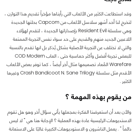
وقد استطاعت الكثير من الألعاب التي رأيناها مؤخراً تقديم هذا التوازن ،
لتخرج لنا أحد أشهر سلاسل الألعاب من Capcom بحلتها الجديدة
وهي سلسلة Resident Evil بإصداراتها الجديدة ، لتقدم لهؤلاء
اللاعبين الجديد منهم والقديم على حد سواء نفس التجربة الممتعة
والتي لا تختلف عن التجربة الأصلية بشكل يُذكر بل انها تقدم بالنسبة
للبعض تجربة أفضل وأكثر حماسية حتى ، العاب COD Modern
Warefare المُعاد تصميمها مثال أخر أيضاً ، كما توفر بعض الألعاب
الأقدم مثل سلسلة Crash Bandicoot N. Sane Trilogy وغيرها
الكثير .
من يقوم بهذه المهمة ؟
والأن بعد أن استعرضنا الفكرة بمجملها يأتي سؤال أخر وهو هل تقوم
الاستديوهات الرئيسية عادة بهذه العملية ؟ الإجابة هنا هي " لا ليس
دائماً " . يعمل الناشرون و الاستوديوهات الكبيرة غالبًا على الاستعانة