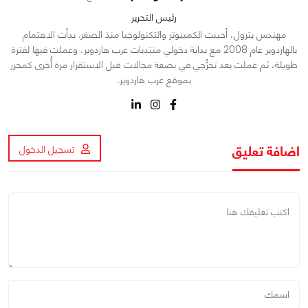
رئيس التحرير
مهندس بترول، أحببت الكمبيوتر والتكنولوجيا منذ الصغر. بدأت الاهتمام
بالهاردوير عام 2008 مع بداية دخولي منتديات عرب هاردوير، وعملت فيها لفترة
طويلة، ثم عملت بعد تخرُّجي في بضعة مجالات قبل الاستقرار مرة أُخرى كمحرر
بموقع عرب هاردوير.
اضافة تعليق
تسجيل الدخول