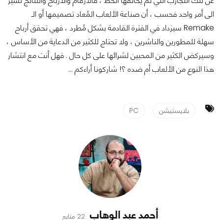
عن تلك التجارب التي لم يُحالفها الحظ ، فالأرقام والأرباح والنتائج تُشير
الى أمر واحد فحسب ، أن صناعة الألعاب المُعاد تصميمها أو الـ
Remake سيزداد في الفترة القادمة بشكل مُطرد ، فهي تحقق أرباح
سهلة للمطورين والناشرين ، ولا تحتاج للكثير من الدعاية من الأساس ،
وسيركض الكثير من المحبين لشرائها على كل حال . فهل أنت مع انتشار
هذا النوع من الألعاب أم ضده ؟! شاركونا أراءكم ...
بلايستيشن
PC
أحمد عبد الوهاب
22 متابع