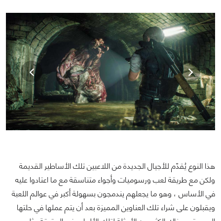
هذا النوع يُقدّم للأجيال الجديدة من اللاعبين تلك الأساطير القديمة
ولكن مع طريقة لعب ورسوميات وأجواء متناسقة مع ما اعتادوا عليه
في الأساس ، وهو ما يجعلهم يندمجون بسهولة أكبر في عوالم اللعبة
ويقبلون على شراء تلك العناوين المميزة بعد أن يتم عملها في حلتها