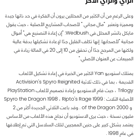
الرأي والرأي الأخر
وعلى الرغم من أن الكثير من المحللين يرون أن الفكرة في حد ذاتها جيدة
ومميزة وتعتبر "مال مجاني " لأصحاب المشاريع الأصلية ، حيث يقول
مايكل باتشر المحلل في Wedbush: "إن إعادة التصنيع هي" أموال
مجانية "لأصحابها. إنها تكلف القليل جدًا لإعادة تشكيلها بدقة عالية
ولكنها من المرجح جدًا أن تحقق من 10 إلى 20 في المائة زيادة في
المبيعات عن العنوان الأصلي."
يمتلك استوديو Yan الكثير من الخبرة في إعادة تشكيل الألعاب
القديمة ، بما في ذلك ثلاثية Activision's Spyro Reignited
Trilogy ، حيث قام الاستوديو بإعادة تصميم لألعاب PlayStation
الأصلية الثلاث : Spyro the Dragon 1998 ، Ripto's Rage 1999
و 2000 of the Dragon . وقد باعت الثلاثي الجديدة أكثر من 2
مليون نسخة ، حيث يرى الاستوديو أن نجاح هذه الألعاب من الأساس
يعتمد بشكل كبير على حنين المعجبين لتلك السلاسل التي تم إطلاقها
في عام 1998 .