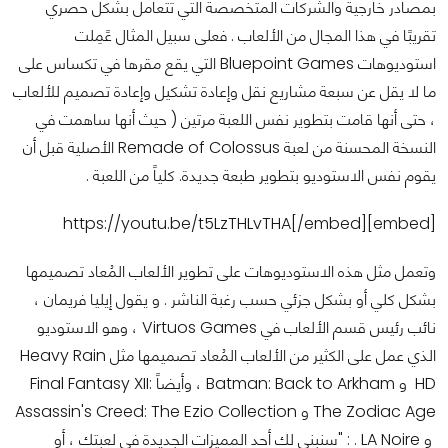
بمصادر خارجية والشركات المتخصصة التي تتعامل بشكل حصري
تقريبًا في هذا المجال من الألعاب . فعلى سبيل المثال عًمِلت
استوديوهات Bluepoint Games التي يقع مقرها في تكساس على
ما لا يقل عن سبعة مشاريع نقل وإعادة تشكيل وإعادة تصميم للألعاب
، حتى أنها قامت بتطوير نفس اللعبة مرتين ( حيث أنها ساهمت في
النسخة المحسنة من لعبة Remade of Colossus الأصلية قبل أن
يقوم نفس الاستوديو بتطوير طبعة جديدة. كلياً من اللعبة .
[embed]https://youtu.be/t5LzTHLvTHA[/embed]
وتعمل مثل هذه الاستوديوهات على تطوير الألعاب المُعاد تصميمها
بشكل كلي أو بشكل جزئي حسب رغبة الناشر . و يقول إيليا فريمان ،
نائب رئيس قسم الألعاب في Virtuos Games ، وهو الاستوديو
الذي عمل على الكثير من الألعاب المُعاد تصميمها مثل Heavy Rain
HD و Batman: Back to Arkham ، وأيضاً Final Fantasy XII:
The Zodiac Age و Assassin's Creed: The Ezio Collection
و LA Noire . : "سنبني لك أحد المميزات الجديدة في لعبتك ، أو