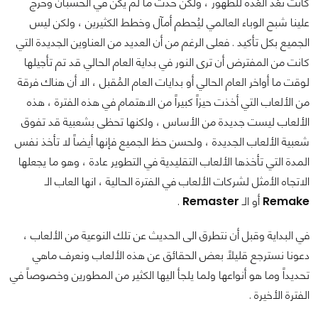
كانت تعُد العُدة للظهور ، ولكن حدث ما لم يكن في الحسبان وخرج
علينا شبح الوباء العالمي ليُحطم أمآل وخطط الكثيرين ، ولكن ليس
الجميع بكل تأكيد . فعلى الرغم من أن العديد من العناوين الجديدة التي
كانت من المفترض أن ترى النور في بداية العام الحالي قد تم تأجيلها
لوقت ما أواخر العام الحالي أو بدايات العام المُقبل ، الا أن هناك فرقة
من الألعاب التي أخذت حيزاً كبيراً من الاهتمام في هذه الفترة ، هذه
الألعاب ليست جديدة من الأساس ، ولكنها تحظى بشعبية قد تفوق
شعبية الألعاب الجديدة ، ولحسن حظ الجميع فإنها أيضاً لا تأخذ نفس
المدة التي تأخذها الألعاب التقليدية في التطوير عادة ، وهو ما يجعلها
الاتجاه الأمثل لشركات الألعاب في الفترة الحالية ، انها العاب الـ
Remake
أو الـ
Remaster
.
في البداية وقبل أن نتطرق الى الحديث عن تلك النوعية من الألعاب ،
دعونا نسترجع قليلاً بعض الحقائق عن هذه الألعاب ونعرف ماهي
تحديداً وما هو أنواعها ولما يلجأ اليها الكثير من المطورين وخصوصاً في
الفترة الأخيرة .