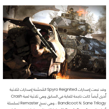
وقد تبعت إصدارات Spyro Reignited المُحسّنة إصدارات لثلاثية
أّخرى أيضاً كانت ناجحة للغاية في السابق وهي ثلاثية لعبة Crash
Bandicoot N. Sane Trilogy ، وهي نسخ Remaster لسلسلة