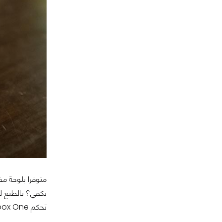
تحكم Xbox One™ ليستمتع اللاعبون بأفضل تجربة لعب جماعية ممكنة.