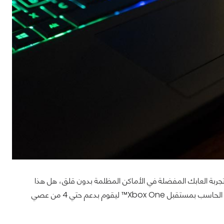
R لنسخة Y720 و أيضا إضاءة خلفية في نسخة Y520 ستستطيع تجربة العابك المفضلة في الأماكن المظلمة بدون قلق، هل هذا
يكفي؟ بالطبع لا فالشركة أرادت أن تنهي لمساتها الأخيرة بلمسة جمالية حيث قامت بتزويد الحاسب بمستقبل Xbox One™ ليقوم بدعم حتي 4 من عصي