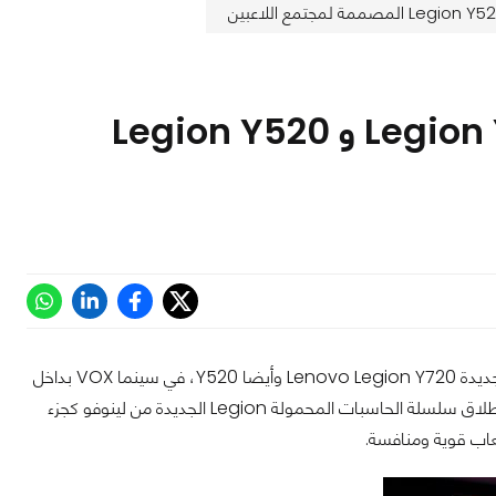
سلسلة لينوفو Legion الجديدة تقدم Legion Y720 و Legion Y520
دبي، الإمارات العربية المتحدة - 8 مايو 2017 - أطلقت شركة لينوفو حاسباتها المحمولة الجديدة Lenovo Legion Y720 وأيضا Y520، في سينما VOX بداخل
مول الإمارات، وأعقب ذلك عرض فيلم Guardians of the Galaxy الجزء الثاني، يأتي إطلاق سلسلة الحاسبات المحمولة Legion الجديدة من لينوفو كجزء
عاب قوية ومنافسة.