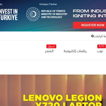
ة الرامات🔴
5/10
تسوق
توب
رياضات إلكترونية
المتجر