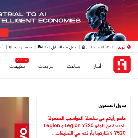
ترند
الذكاء الاصطناعي 🤖
دليل بناء المنازل الذكية🛖
صيف وتبريد ❄️
أزم
مُحدّث
أخبار
مقالات
مراجعات
تطبيقات
جدول المحتوى
ماهو رأيكم في سلسلة الحواسيب المحمولة
الجديدة من لنوفو Legion Y720 و Legion
Y520 ؟ شاركونا بأرائكم في التعليقات...