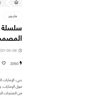
ا
هاردوير
المصممة
2017-05-08 - منذ 9 سنو
2050
من المنتجات الف