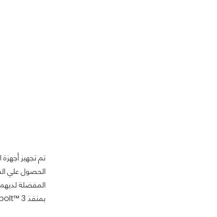
بمنفذ Thunderbolt™ 3 وهو أسرع منفذ متوفر على أجهزة الكمبيوتر الأن.