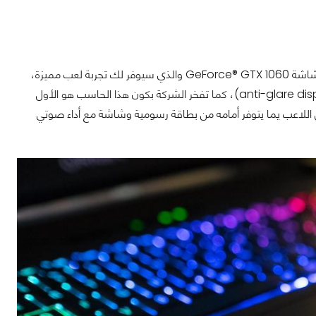
تم بناء حاسب Legion Y720 من الألف للياء ليدعم تقنية الواقع الإفتراضي VR مع كارت شاشة GeForce® GTX 1060 والذي سيوفر لك تجربة لعب مميزة،
وأيضا شاشة متوفرة بدقة عرض UHD (3840 x 2160) IPS مع تقنية ممانع التوهج (anti-glare display)، كما تفخر الشركة بكون هذا الحاسب هو الأول
ل المشوار ليصل اللاعب يما يتوفر أمامه من بطاقة رسومية وشاشة مع أداء صوتي