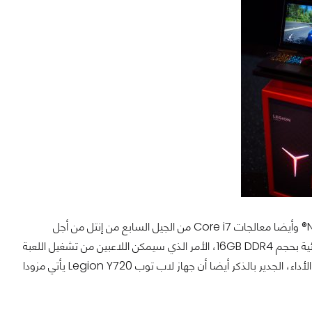
تم تجهيز أجهزة الكمبيوتر المحمولة من لينوفو بأحدث البطاقات الرسومية من شركة NVIDIA® وأيضا معالجات Core i7 من الجيل السابع من إنتل من أجل
الحصول علي السرعة المطلوبة للمنافسة في عالم الألعاب، يأتي هذا الجهاز مع ذاكرة عشوائية بحجم 16GB DDR4، الأمر الذي سيمكن اللاعبين من تشغيل اللعبة
المفضلة لديهم و الدردشة وتشغيل الموسيقى كل ذلك في نفس الوقت دون أي قلق من الأداء، الجدير بالذكر أيضا أن جهاز لاب توب Legion Y720 يأتي مزودا