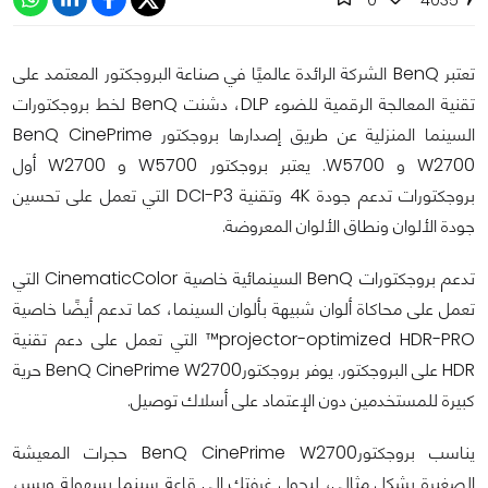
تعتبر BenQ الشركة الرائدة عالميًا في صناعة البروجكتور المعتمد على
تقنية المعالجة الرقمية للضوء DLP، دشنت BenQ لخط بروجكتورات
السينما المنزلية عن طريق إصدارها بروجكتور BenQ CinePrime
W2700 و W5700. يعتبر بروجكتور W5700 و W2700 أول
بروجكتورات تدعم جودة 4K وتقنية DCI-P3 التي تعمل على تحسين
جودة الألوان ونطاق الألوان المعروضة.
تدعم بروجكتورات BenQ السينمائية خاصية CinematicColor التي
تعمل على محاكاة ألوان شبيهة بألوان السينما، كما تدعم أيضًا خاصية
projector-optimized HDR-PRO™ التي تعمل على دعم تقنية
HDR على البروجكتور. يوفر بروجكتورBenQ CinePrime W2700 حرية
كبيرة للمستخدمين دون الإعتماد على أسلاك توصيل.
يناسب بروجكتورBenQ CinePrime W2700 حجرات المعيشة
الصغيرة بشكل مثالي، ليحول غرفتك إلى قاعة سينما بسهولة ويسر،