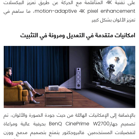
على تقنية 4K المتأقلمة مع الحركة عن طريق تعزيز البيكسلات
motion-adaptive 4K pixel enhancement، ما ساهم في
تعزيز الألوان بشكل كبير.
امكانيات متقدمة في التعديل ومرونة في التثبيت
بالإضافة إلى الإمكانيات الهائلة من حيث جودة الصورة والألوان، تم
تصميم جهازBenQ CinePrime W2700 بحرفية عالية ومراعاة
لتفضيلات المستخدمين. فالبروجكتور يتمتع بتصميم مدمج ووزن