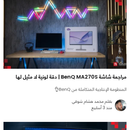
مراجعة شاشة BenQ MA270S | دقة لونية لا مثيل لها
المنظومة الإنتاجية المتكاملة من BenQ👌
بقلم محمد هشام شوقي
منذ 3 أسابيع