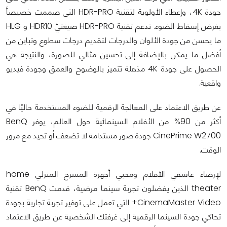
جودة 4K، وإعطاء الأولوية لتقنية HDR-PRO التي صممت خصيصأ
بغرض إسقاط الضوء. تدعم تقنية HDR-PRO صيغتيّ HDR10 و HLG
ما يحسن من جودة الألوان والدرجات لتقديم درجات سطوع وتباين من
أفضل ما يمكن بالإضافة إلى تحسين مثالي للصورة، والنتيجة هي
الحصول على جودة 4K مذهلة تتميز بالوضوح والعمق وجودة فيديو
واقعية.
عن طريق الاعتماد على المعالجة الرقمية للضوء المستخدمة حاليًا في
أكثر من 90% من الأفلام السينمائية حول العالم، يوفر BenQ
CinePrime W2700 جودة صور مستدامة لا تضعف أو تحيد مع مرور
الوقت.
لإرضاء عاشقي الأفلام ومحبي أجهزة المسرح المنزلي home
theater الذين يفضلون تجربة سينما مرضية، قدمت BenQ تقنية
CinemaMaster Video+ التي تعمل على توفير تجربة تجارية بجودة
تحاكي جودة السينما الرقمية إلى غرفتك الشخصية عن طريق الاعتماد