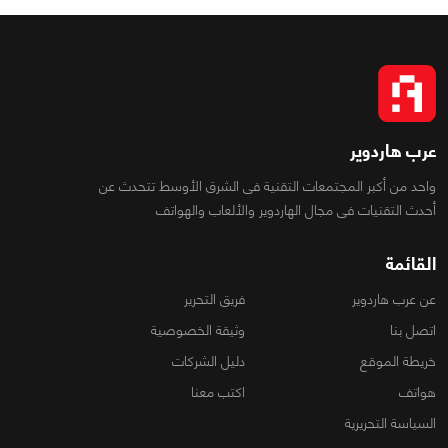
عرب هاردوير
واحد من أكبر المجتمعات التقنية فى الشرق الأوسط تتحدث عن
أحدث التقنيات فى مجال الهاردوير والألعاب والهواتف
القائمة
عن عرب هاردوير
فريق التحرير
اتصل بنا
وثيقة الخصوصية
خريطة الموقع
دليل الشركات
هواتف
اكتب معنا
السياسة التحريرية