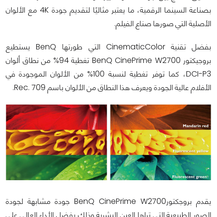
بصناعة السينما الرقمية، ما يعتبر مثاليًا لتقديم جودة 4K مع الألوان
الأصلية التي صورها صناع الفيلم.
بفضل تقنية CinematicColor التي طورتها BenQ يستطيع
بروجيكتور BenQ CinePrime W2700 تغطية 94% من نطاق ألوان
DCI-P3، كما توفر تغطية لنسبة 100% من الألوان الموجودة في
الأفلام عالية الجودة ويعرف هذا النطاق من الألوان باسم Rec. 709.
يقدم بروجكتورBenQ CinePrime W2700 جودة مشابهة لجودة
الصور الطبيعية التي تراها العين البشرية وذلك بفضل الأداء العالي على