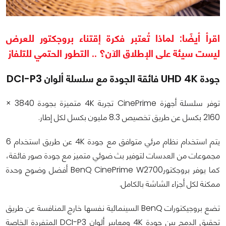
اقرأ أيضًا: لماذا تُعتبر فكرة إقتناء بروجكتور للعرض
ليست سيئة على الإطلاق الآن؟ .. التطور الحتمي للتلفاز
جودة UHD 4K فائقة الجودة مع سلسلة ألوان DCI-P3
توفر سلسلة أجهزة CinePrime تجربة 4K متميزة بجودة 3840 ×
2160 بكسل عن طريق تخصيص 8.3 مليون بكسل لكل إطار.
يتم استخدام نظام مرئي متوافق مع جودة 4K عن طريق استخدام 6
مجموعات من العدسات لتوفير بث ضوئي متميز مع جودة صور فائقة،
كما يوفر بروجكتورBenQ CinePrime W2700 أفضل وضوح وحدة
ممكنة لكل أجزاء الشاشة بالكامل.
تضع بروجيكتورات BenQ السينمائية نفسها خارج المنافسة عن طريق
تحقيق الدمج بين جودة 4K ومعايير ألوان DCI-P3 المتفردة الخاصة