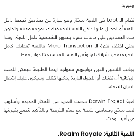
وعيوبه.
نظام الـ Loot فى اللعبة ممتاز وهو عبارة عن صناديق تجدها داخل
اللعبة أو تحصل عليها داخل اللعبة نتيجة قيامك بمهمة معينة وتحتوي
هذه الصناديق على خامات تقوم بتطوير الشخصية داخل اللعبة، وهذا
يعنى اختفاء فكرة الـ Micro Transaction فاللعبة تعطيك كامل
التجربة بمجرد شرائك لها وثمن اللعبة بالمناسبة 15 دولار فقط.
بجانب اللاعبين الذين تواجههم ستواجه أيضا الطبيعة فيمكن للحمم
البركانية أن تقتلك أو الأجواء الباردة يمكنها قتلك وسيكون عليك إشعال
النيران للتدفئة.
لعبة Darwin Project قدمت العديد من الأفكار الجديدة وأسلوب
لعب ممتع وحماسى خاصة مع صغر الخريطة وبالتأكيد ننصح بتجربتها
فى أقرب وقت.
اللعبة الثانية: Realm Royale.