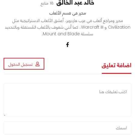
خالد عبد الخالق
18 متابع
محرر في قسم الألعاب
محرر ومراجع ألعاب في عرب هاردوير، أعشق الألعاب الاستراتيجية مثل
Civilization و Warcraft III، كما أنني شغوف بالألعاب المُستقلة وبالتحديد
سلسلة Mount and Blade.
اضافة تعليق
تسجيل الدخول