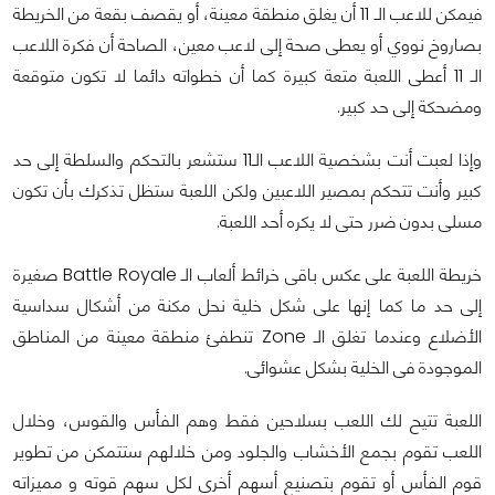
فيمكن للاعب الـ 11 أن يغلق منطقة معينة، أو يقصف بقعة من الخريطة
بصاروخ نووي أو يعطى صحة إلى لاعب معين، الصاحة أن فكرة اللاعب
الـ 11 أعطى اللعبة متعة كبيرة كما أن خطواته دائما لا تكون متوقعة
ومضحكة إلى حد كبير.
وإذا لعبت أنت بشخصية اللاعب الـ11 ستشعر بالتحكم والسلطة إلى حد
كبير وأنت تتحكم بمصير اللاعبين ولكن اللعبة ستظل تذكرك بأن تكون
مسلى بدون ضرر حتى لا يكره أحد اللعبة.
خريطة اللعبة على عكس باقى خرائط ألعاب الـ Battle Royale صغيرة
إلى حد ما كما إنها على شكل خلية نحل مكنة من أشكال سداسية
الأضلاع وعندما تغلق الـ Zone تنطفئ منطقة معينة من المناطق
الموجودة فى الخلية بشكل عشوائى.
اللعبة تتيح لك اللعب بسلاحين فقط وهم الفأس والقوس، وخلال
اللعب تقوم بجمع الأخشاب والجلود ومن خلالهم ستتمكن من تطوير
قوم الفأس أو تقوم بتصنيع أسهم أخرى لكل سهم قوته و مميزاته