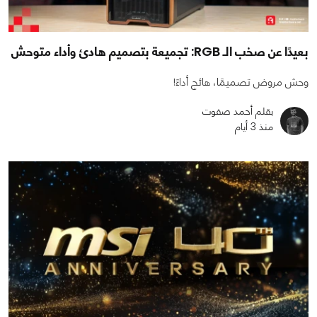
بعيدًا عن صخب الـ RGB: تجميعة بتصميم هادئ وأداء متوحش
وحش مروض تصميمًا، هائج أداءً!
بقلم أحمد صفوت
منذ 3 أيام