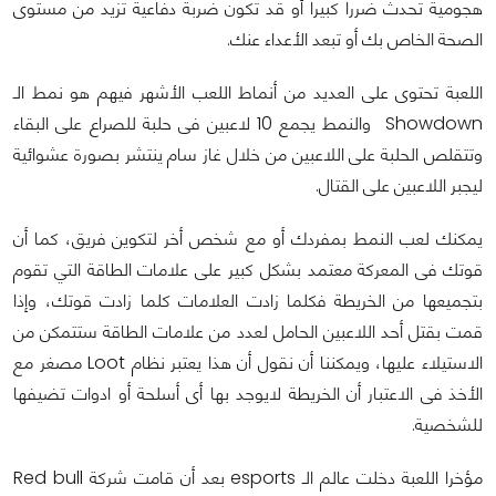
هجومية تحدث ضررا كبيراً أو قد تكون ضربة دفاعية تزيد من مستوى
الصحة الخاص بك أو تبعد الأعداء عنك.
اللعبة تحتوى على العديد من أنماط اللعب الأشهر فيهم هو نمط الـ
Showdown والنمط يجمع 10 لاعبين فى حلبة للصراع على البقاء
وتتقلص الحلبة على اللاعبين من خلال غاز سام ينتشر بصورة عشوائية
ليجبر اللاعبين على القتال.
يمكنك لعب النمط بمفردك أو مع شخص أخر لتكوين فريق، كما أن
قوتك فى المعركة معتمد بشكل كبير على علامات الطاقة التي تقوم
بتجميعها من الخريطة فكلما زادت العلامات كلما زادت قوتك، وإذا
قمت بقتل أحد اللاعبين الحامل لعدد من علامات الطاقة ستتمكن من
الاستيلاء عليها، ويمكننا أن نقول أن هذا يعتبر نظام Loot مصغر مع
الأخذ فى الاعتبار أن الخريطة لايوجد بها أى أسلحة أو ادوات تضيفها
للشخصية.
مؤخرا اللعبة دخلت عالم الـ esports بعد أن قامت شركة Red bull