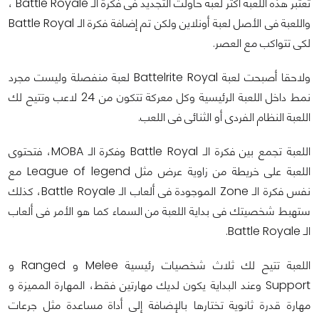
تعتبر هذه اللعبة أكثر لعبة حاولت التجديد فى فكرة الـ Battle Royale ،
واللعبة فى الأصل لعبة أونلاين ولكن تم إضافة فكرة الـ Battle Royal
لكى تتواكب مع العصر.
ولاحقا أصبحت لعبة Battelrite Royal لعبة منفصلة وليست مجرد
نمط داخل اللعبة الرئيسية وكل معركة تتكون من 24 لاعب وتتيح لك
اللعبة النظام الفردى أو الثنائى فى اللعب.
اللعبة تجمع بين فكرة الـ Battle Royal وفكرة الـ MOBA، فتحتوى
اللعبة على خريطة من زاوية عرض مثل League of legend مع
نفس فكرة الـ Zone الموجودة فى ألعاب الـ Battle Royale، كذلك
ستهبط شخصيتك فى بداية اللعبة من السماء كما هو الأمر فى ألعاب
الـ Battle Royale.
اللعبة تتيح لك ثلاث شخصيات رئيسية Melee و Ranged و
Support وعند البداية يكون لديك مهارتين فقط، المهارة المميزة و
مهارة قدرة ثانوية تختارها بالإضافة إلى أداة مساعدة مثل جرعات