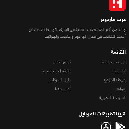
عرب هاردوير
واحد من أكبر المجتمعات التقنية فى الشرق الأوسط تتحدث عن
أحدث التقنيات فى مجال الهاردوير والألعاب والهواتف
القائمة
عن عرب هاردوير
فريق التحرير
اتصل بنا
وثيقة الخصوصية
خريطة الموقع
دليل الشركات
هواتف
اكتب معنا
السياسة التحريرية
قريبًا تطبيقات الموبايل