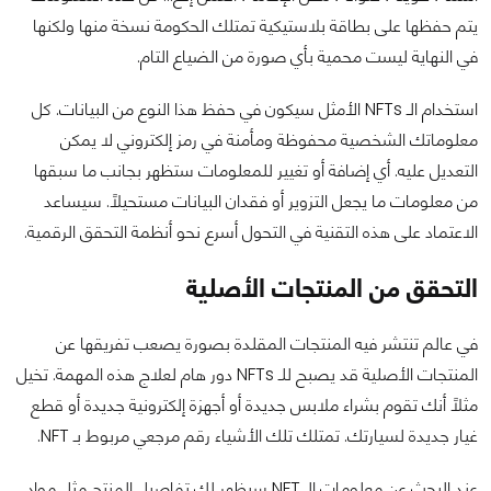
يتم حفظها على بطاقة بلاستيكية تمتلك الحكومة نسخة منها ولكنها
في النهاية ليست محمية بأي صورة من الضياع التام.
استخدام الـ NFTs الأمثل سيكون في حفظ هذا النوع من البيانات. كل
معلوماتك الشخصية محفوظة ومأمنة في رمز إلكتروني لا يمكن
التعديل عليه. أي إضافة أو تغيير للمعلومات ستظهر بجانب ما سبقها
من معلومات ما يجعل التزوير أو فقدان البيانات مستحيلاً. سيساعد
الاعتماد على هذه التقنية في التحول أسرع نحو أنظمة التحقق الرقمية.
التحقق من المنتجات الأصلية
في عالم تنتشر فيه المنتجات المقلدة بصورة يصعب تفريقها عن
المنتجات الأصلية قد يصبح للـ NFTs دور هام لعلاج هذه المهمة. تخيل
مثلاً أنك تقوم بشراء ملابس جديدة أو أجهزة إلكترونية جديدة أو قطع
غيار جديدة لسيارتك. تمتلك تلك الأشياء رقم مرجعي مربوط بـ NFT.
عند البحث عن معلومات الـ NFT سيظهر لك تفاصيل المنتج مثل مواد