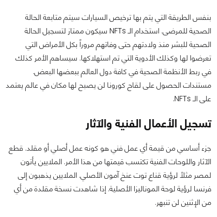
بنفس الطريقة التي يتم بها ترخيص السيارات سيتم متابعة الحالة
الصحية للمرضى. استخدام الـ NFTs سيكون ممتاز لتسجيل الحالة
الصحية للبشر منذ ولادتهم حتى وفاتهم مروراً بكل الأمراض التي
تعرضوا لها وكذلك الأدوية التي تم استهلاكها. سيساهم الأمر كذلك
في ربط الأنظمة الصحية في كافة دول العالم ببعضها البعض.
مستندات الحصول على لقاح كورونا لن يصبح لها مكان في عالم يعتمد
على الـ NFTs.
تسجيل الأعمال الفنية والآثار
جزء أساسي من قيمة أي عمل فني هو كونه عمل أصلي أو مقلد. قطع
الآثار واللوحات الفنية تكتسب قيمتها من هذا الأمر. الملايين يأتون
لمصر مثلاً لرؤية قناع توت عنخ آمون الأصلي. الملايين يذهبون إلى
فرنسا لرؤية لوحة الموناليزا الأصلية. إذا شاهدت نسخة مقلدة من أي
من الإثنين لن تنبهر.