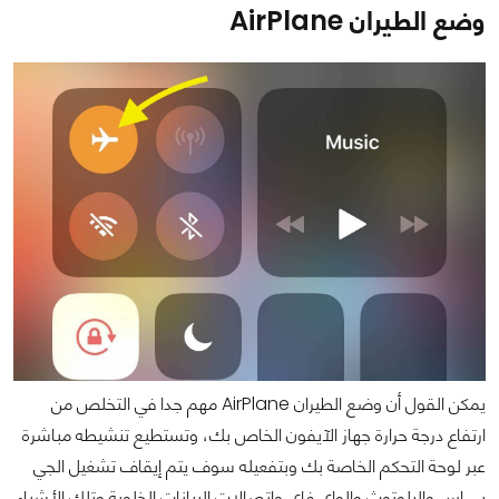
وضع الطيران AirPlane
يمكن القول أن وضع الطيران AirPlane مهم جدا في التخلص من
ارتفاع درجة حرارة جهاز الآيفون الخاص بك، وتستطيع تنشيطه مباشرة
عبر لوحة التحكم الخاصة بك وبتفعيله سوف يتم إيقاف تشغيل الجي
بي اس والبلوتوث والواي فاي واتصالات البيانات الخلوية وتلك الأشياء