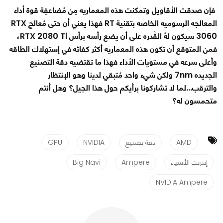
فإن صدقت الأقاويل وتمكنت هذه المعماريه مِن مُضاعفِة قوة أداء
المعالجه الرسوميه الخاصه بتقنية RT فهذا يعني أن حتى مُعالج RTX
3060 سيكون لهُ القُدره على أن يضع رأسه برأس RTX 2080 Ti،
فمن المتوقع أن تكون هذه المعماريه أكثر كفائه في إستهلاك الطاقه
وأعلى سرعه في مستويات الأداء فهذا ما تقتضيه دقة التصنيع
الجديده 7nm ولكن شيء واحد مُتبقي لدينا وهو الإنتظار
والترقب...لما لا تشاركونا برأيكم حول هذا الجيل؟ وهل أنتم
متحمسون له؟
AMD
دقة تصنيع
NVIDIA
GPU
إنترنت الأشياء
Ampere
Big Navi
NVIDIA Ampere