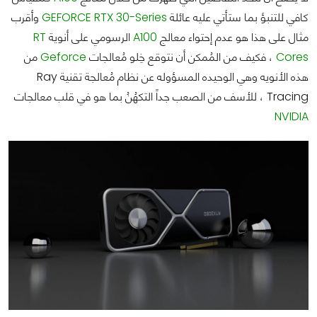
كافي للتنبؤ بما ستأتي عليه عائلة
GEFORCE RTX 30-Series
وأقرب
مثال على هذا هو عدم إحتواء معالج
A100
الرسومي على أنوية
RT
Cores
، فكيف من المُمكن أن نتوقع خِلو مُعالجات
Geforce
من
هذه الأنويه وهي الوحيده المسؤوله عن نظام مُعالجة تقنية Ray
Tracing ، للأسف من الصعب جداً التكهُنُ بما هو في قلب معالجات
NVIDIA