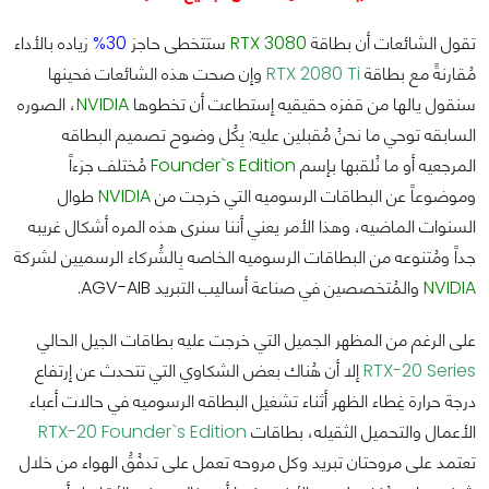
تقول الشائعات أن بطاقة
RTX 3080
ستتخطى حاجز
30%
زياده بالأداء
مُقارنةً مع بطاقة
RTX 2080 Ti
وإن صحت هذه الشائعات فحينها
سنقول يالها من قفزه حقيقيه إستطاعت أن تخطوها
NVIDIA
، الصوره
السابقه توحي ما نحنُ مُقبلين عليه: بِكُل وضوح تصميم البطاقه
المرجعيه أو ما نُلقبها بإسم
Founder`s Edition
مُختلف جزءاً
وموضوعاً عن البطاقات الرسوميه التي خرجت من
NVIDIA
طوال
السنوات الماضيه، وهذا الأمر يعني أننا سنرى هذه المره أشكال غريبه
جداً ومُتنوعه من البطاقات الرسوميه الخاصه بِالشُركاء الرسميين لشركة
NVIDIA
والمُتخصصين في صناعة أساليب التبريد AGV-AIB.
على الرغم من المظهر الجميل التي خرجت عليه بطاقات الجيل الحالي
RTX-20 Series
إلا أن هُناك بعض الشكاوي التي تتحدث عن إرتفاع
درجة حرارة غِطاء الظهر أثناء تشغيل البطاقه الرسوميه في حالات أعباء
الأعمال والتحميل الثقيله، بطاقات
RTX-20 Founder`s Edition
تعتمد على مروحتان تبريد وكل مروحه تعمل على تدفُقُ الهواء من خلال