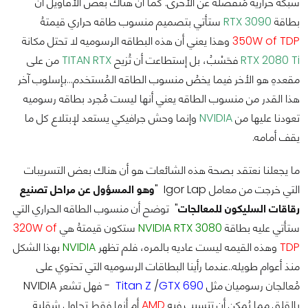
شبكه حراريه مُنفصله عن الأخرى. كما أن هناك بعض الأقاويل أن
بطاقة
RTX 3090
ستأتي بتصميم منسوب طاقه حراري قيمتهُ
350W of TDP
وهذا يعني أن هذه البطاقه الرسوميه لا تحتل مكانة
RTX 2080 Ti
فحَسْبُ، بل إستطاعت أن تُزيح
TITAN RTX
من على
مقعدهِ هو الأخر فيما يخصُ منسوب الطاقه المُستخدم...بإسلوب آخر
هذا القدر من منسوب الطاقه يعني أنها ليست مُجرد بطاقه رسوميه
تعودنا عليها من
NVIDIA
وإنما وحش جرافيكي يستعد لإبتلاع كل ما
يقف أمامه.
ما يجعلنا نعتقد بصحة هذه الشائعات هو أن هناك بعض التسريبات
التي خرجت من معامل Igor Lap "
وهو المسؤول عن مراحل تصنيع
رقاقات السليكون للمعالجات
" توضح أن منسوب الطاقه الحراري التي
ستأتي عليه بطاقة
NVIDIA RTX 3080
ستكون قيمتهُ هي
320W of
TDP
وهذه القيمه ليست عاديه بالمره، فلم تظهر
NVIDIA
بهذا الشكل
منذ أعوام طويله..عندما رأينا البطاقات الرسوميه التي تحتوي على
مُعالجان رسوميان مثل
GTX 690
/
Titan Z
- فهل تشعر NVIDIA
بالقلق مما يُمكن أن تتسبب فيه
AMD
أم أنها فقط تحاول شقلبة