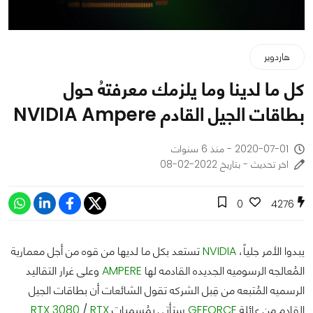
هاردوير
كل ما لدينا وما يلزمك معرفتهُ حول
بطاقات الجيل القادم NVIDIA Ampere
2020-07-01 - منذ 6 سنوات
اخر تحديث - بتاريخ 2022-02-08
0
4276
يبدوا الأمر جلياً،
NVIDIA
تستعد بكل ما لديها من قوه من أجل معمارية
المُعالجه الرسوميه الجديده القادمه لها
AMPERE
وعلى غرار التقاليد
الرسميه المُتبعه من قِبل الشركه تقول الشائعات أن بطاقات الجيل
القادم من عائلة
GEFORCE
ستأتي بِمُسميات
RTX
/
RTX 3080