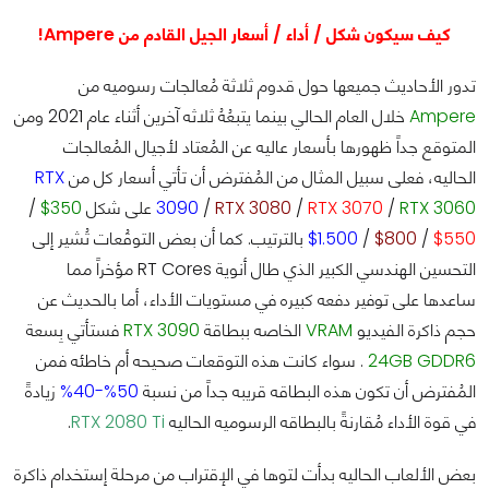
كيف سيكون شكل / أداء / أسعار الجيل القادم من Ampere!
تدور الأحاديث جميعها حول قدوم ثلاثة مُعالجات رسوميه من
Ampere
خلال العام الحالي بينما يتبعُهُ ثلاثه آخرين أثناء عام 2021 ومن
المتوقع جداً ظهورها بأسعار عاليه عن المُعتاد لأجيال المُعالجات
الحاليه، فعلى سبيل المثال من المُفترض أن تأتي أسعار كل من
RTX
RTX 3060
/
RTX 3070
/
RTX 3080
/
3090
على شكل
350$
/
550$
/
800$
/
1.500$
بالترتيب. كما أن بعض التوقُعات تُشير إلى
التحسين الهندسي الكبير الذي طال أنوية RT Cores مؤخراً مما
ساعدها على توفير دفعه كبيره في مستويات الأداء، أما بالحديث عن
حجم ذاكرة الفيديو
VRAM
الخاصه ببطاقة
RTX 3090
فستأتي بِسعة
24GB GDDR6
. سواء كانت هذه التوقعات صحيحه أم خاطئه فمن
المُفترض أن تكون هذه البطاقه قريبه جداً من نسبة
50%-40%
زيادةً
في قوة الأداء مُقارنةً بالبطاقه الرسوميه الحاليه
RTX 2080 Ti
.
بعض الألعاب الحاليه بدأت لتوها في الإقتراب من مرحلة إستخدام ذاكرة