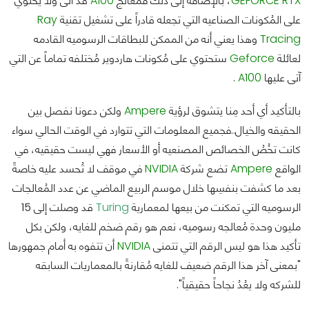
RTX
GEFORCE
، بالإضافه إلى ذلك فمُعالج
A100
قد آتى ولا يحتوي
على المُكونات الصناعيه التي تجعله قادراً على تشغيل تقنية
Ray
Tracing
وهذا يعني أنه من الممكن للبطاقات الرسوميه القادمه
لعائلة
Geforce
ستحتوي على مُكونات هاردوير مُختلفه تماماً عن التي
آتى عليها
A100
.
بالتأكيد أي أحد مِنا يتشوق لرؤية
Ampere
ولكن دعونا نفصل بين
الحقيقه والخيال..فجميع المعلومات التي تتوارد في الوقت الحالي سواء
كانت تخُصُ الخصائص المصنعيه أو الأسعار فهي ليست حقيقيه، في
الواقع
Ampere
تضع شركة
NVIDIA
في موقف لا تُحسد عليه خاصةً
بعد ما كشفت بنفسِها خلال موسم الربيع الماضي عن عدد المُعالجات
الرسوميه التي تمكنت من بيعها لمعمارية
Turing
قد وصلت إلى 15
مليون وحدة مُعالجه رسوميه، نعم هو رقم ضخم للغايه، ولكن بكل
تأكيد هذا هو ليس الرقم التي تتمنى
NVIDIA
أن تتفوه به أمام جمهورها
"بمعنى آخر هذا الرقم ضعيف للغايه مُقارنةً بالمعماريات السابقه
للشركه ولا يعُدُ نجاحاً حقيقياً".