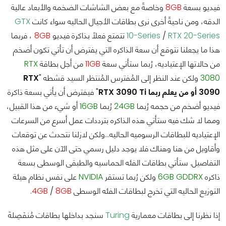
فيديو بسعة
8GB
وخاصةً مع بعض الشاشات الضخمه والأبعاد عالية
الدقه، ومن ناحيةً أخرى نرى بطاقات الأجيال الحاليه سواء كانت
GTX
RTX 20-Series
/
10-Series
تتمتع فعلاً بذاكرة فيديو
8GB
، فربما
هذا ما يجعلنا نتوقع أن سعة الذاكره التي يفترض أن تأتي تكون أضخم
من حالاتها الإعتياديه، رُبما ستأتي سعة
11GB
من أجل بطاقة
RTX
3080
ولكن عند النظر إلى المُفترس المُنتظر السيد قشطه "
RTX
3090 أو من يعلم ربما RTX 3090 Ti
" فيفترض أن يأتي بسعة ذاكرة
فيديو أضخم من حجمه رُبما
24GB
رُبما
16GB
أو شيء من هذا القبيل،
ومما لا شك فيه ستأتي هذه الذاكره بترددات عمل أسرع من السرعات
الإعتياديه للبطاقات الرسوميه الحاليه…ولكن لازلنا نتحدث عن توقعات
وأقاويل من هنا وهناك فلا يوجد دليل رسمي حتى الآن على مثل هذه
التفاصيل. ستأتي بطاقات الفئه الحماسيه والطبقى الوسطى بسعة
ذاكره
6GB GDDRX
ولكن رُبما تستقر
NVIDIA
على نفس نظام هيئة
التوزيع الحاليه التي تخرج لبطاقات الفئه الوسطى
8GB
/
4GB
.
إذا نظرنا إلى بطاقات معمارية
Turing
سنجد بداخلها بطاقات مُنفَصِلةَ