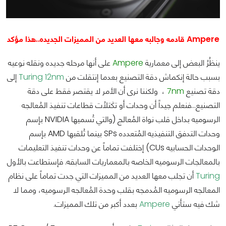
Ampere قادمه وجالبه معها العديد من المميزات الجديده..هذا مؤكد
ينظُرُ البعض إلى معمارية
Ampere
على أنها مرحله جديده ونقله نوعيه
بسبب حالة إنكماش دقة التصنيع بعدما إنتقلت من
Turing 12nm
إلى
دقة تصنيع
7nm
، ولكننا نرى أن الأمر لا يقتصر فقط على دقة
التصنيع…فنعلم جيداً أن وحدات أو تكَتلُات قطاعات تنفيذ المُعالجه
الرسوميه بداخل قلب نواة المُعالج (والتي تُسميها NVIDIA بإسم
وحدات التدفق التنفيذيه المُتعدده SPs بينما تُلقبها AMD بإسم
الوحدات الحسابيه CUs) إختلفت تماماً عن وحدات تنفيذ التعليمات
بالمعالجات الرسوميه الخاصه بالمعماريات السابقه. فإستطاعت بالأول
Turing
أن تجلب معها العديد من المميزات التي جدت تماماً على نظام
المعالجه الرسوميه المُدمجه بقلب وحدة المُعالجه الرسوميه، ومما لا
شك فيه ستأتي
Ampere
بعدد أكبر من تلك المميزات.