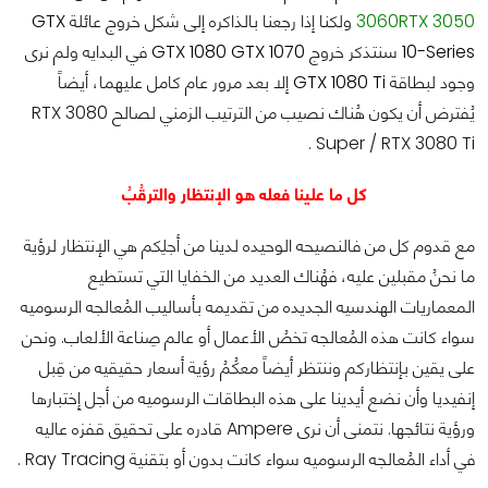
RTX 3050
3060
ولكنا إذا رجعنا بالذاكره إلى شكل خروج عائلة
GTX
10-Series
سنتذكر خروج
GTX 1070
GTX 1080
في البدايه ولم نرى
وجود لبطاقة
GTX 1080 Ti
إلا بعد مرور عام كامل عليهما، أيضاً
يُفترض أن يكون هُناك نصيب من الترتيب الزمني لصالح RTX 3080
Super / RTX 3080 Ti .
كل ما علينا فعله هو الإنتظار والترقُبُ
مع قدوم كل من
فالنصيحه الوحيده لدينا من أجلِكم هي الإنتظار لرؤية
ما نحنُ مقبلين عليه، فهُناك العديد من الخفايا التي تستطيع
المعماريات الهندسيه الجديده من تقديمه بأساليب المُعالجه الرسوميه
سواء كانت هذه المُعالجه تخصُ الأعمال أو عالم صِناعة الألعاب. ونحن
على يقين بإنتظاركم وننتظر أيضاً معكُمُ رؤية أسعار حقيقيه من قِبل
إنفيديا وأن نضع أيدينا على هذه البطاقات الرسوميه من أجل إِختبارها
ورؤية نتائجها. نتمنى أن نرى Ampere قادره على تحقيق قفزه عاليه
في أداء المُعالجه الرسوميه سواء كانت بدون أو بتقنية Ray Tracing .