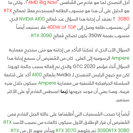
أجل التصدي لما هو قادم من المُنافس "
AMD Big Navi
"!، ولكن ما
هو الدليل على أن هذا هو منسوب الطاقه المستخدم فعلاً لمعالج
RTX
3080
؟ نعتقد أن إجابة هذا السؤال عند مُعالج
NVIDIA A100
الذي
أتي بمنسوب طاقه وصل إلى
400W of TDP
فلا نستبعد أيضاً
منسوب بقيمة 350W يكون لصالح مُعالج
RTX 3090
.
السؤال الآن الذي لا يُمكِننَا التأكد من إجابته هو متى ستخرج معمارية
Ampere
الرسوميه إلى العلن.. كان من المُفترض أن نسمع إجابة هذا
السؤال أثناء مؤتمر GTC 2020 والذي تم إلغائه بسبب جائحة كورونا.
لكن مع خروج الرئيس التنفيذي لـ Nvidia بِمُعالج
A100
أكد على مُتابعة
السلسله الجرافيكيه المُتبقيه من معمارية
Ampere
سيكون خلال فتره
قريبه، وهذا يعني أن موعد خروجها
رُبما
اغسطس القادم أو على الأكثر
سبتمبر.
أيضاً إذا صحت المُسميات التي أطلقناها على عائلة الجيل القادم فمن
المُفترض أن قرار الإطلاق الأول سيكون كالعاده من نصيب الأسد
RTX
RTX 3080
3090
ثم يتلوهم
RTX 3070
ويتأخر عنهم كل من
RTX