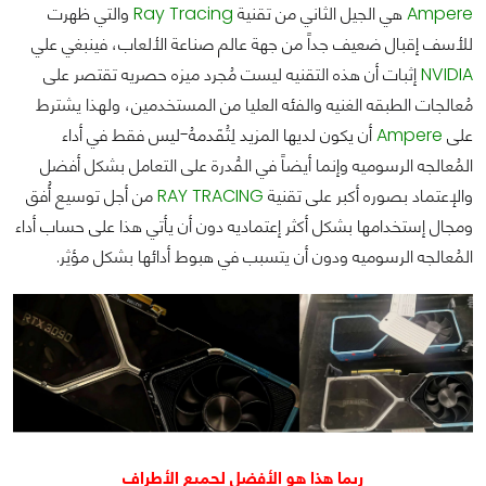
Ampere
هي الجيل الثاني من تقنية
Ray Tracing
والتي ظهرت
للأسف إقبال ضعيف جداً من جهة عالم صناعة الألعاب، فينبغي علي
NVIDIA
إثبات أن هذه التقنيه ليست مُجرد ميزه حصريه تقتصر على
مُعالجات الطبقه الغنيه والفئه العليا من المستخدمين، ولهذا يشترط
على
Ampere
أن يكون لديها المزيد لِتُقَدمهُ-ليس فقط في أداء
المُعالجه الرسوميه وإنما أيضاً في القُدرة على التعامل بشكل أفضل
والإعتماد بصوره أكبر على تقنية
RAY TRACING
من أجل توسيع أُفق
ومجال إستخدامها بشكل أكثر إعتماديه دون أن يأتي هذا على حساب أداء
المُعالجه الرسوميه ودون أن يتسبب في هبوط أدائها بشكل مؤثِر.
ربما هذا هو الأفضل لجميع الأطراف