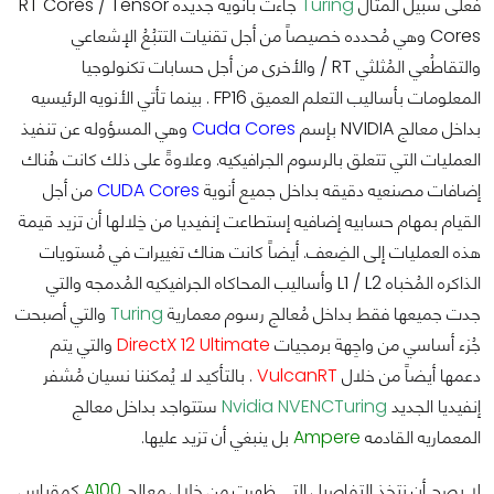
فعلى سبيل المثال
Turing
جاءت بأنويه جديده RT Cores / Tensor
Cores وهي مُحدده خصيصاً من أجل تقنيات التتبُعُ الإشعاعي
والتقاطُعي المُثلثي RT / والأخرى من أجل حسابات تكنولوجيا
المعلومات بأساليب التعلم العميق FP16 . بينما تأتي الأنويه الرئيسيه
بداخل معالج NVIDIA بإسم
Cuda Cores
وهي المسؤوله عن تنفيذ
العمليات التي تتعلق بالرسوم الجرافيكيه. وعلاوةً على ذلك كانت هُناك
إضافات مصنعيه دقيقه بداخل جميع أنوية
CUDA Cores
من أجل
القيام بمهام حسابيه إضافيه إستطاعت إنفيديا من خِلالها أن تزيد قيمة
هذه العمليات إلى الضِعف. أيضاً كانت هناك تغييرات في مُستويات
الذاكره المُخباه L1 / L2 وأساليب المحاكاه الجرافيكيه المُدمجه والتي
جدت جميعها فقط بداخل مُعالج رسوم معمارية
Turing
والتي أصبحت
جُزء أساسي من واجِهة برمجيات
DirectX 12 Ultimate
والتي يتم
دعمها أيضاً من خلال
VulcanRT
. بالتأكيد لا يُمكننا نسيان مُشفر
إنفيديا الجديد
Turing
Nvidia NVENC
ستتواجد بداخل معالج
المعماريه القادمه
Ampere
بل ينبغي أن تزيد عليها.
لا يصح أن نتخذ التفاصيل التي ظهرت من خلال معالج
A100
كمقياس