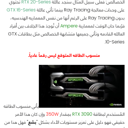
الخصائص: فعلى سبيل المثال سنجد عائلة
RTX 20-Series
تحتوي
على وحدات معالجة Ray Tracing بينما تأتي عائلة
GTX 16-Series
بدون Ray Tracing على الرغم أنها من نفس المعماريه الهندسيه،
فرُبما حان الوقت لمعمارية
Ampere
أن تُوحِدَ هذا الخِلاف بين أفراد
العائله القادمه وتأتي جميعها متشابهة الخصائص مثل بطاقات GTX
10-Series.
منسوب الطاقه المتوقع ليس رقماً عادياً.
يأتي منسوب الطاقه
المُستخدم لبطاقة
RTX 3090
بمِقدار
350W
وإن كان هذا الأمر
حقيقي فهو دليل على تعزيز مستويات الأداء بشكل "
بشع
" فهل هذا من