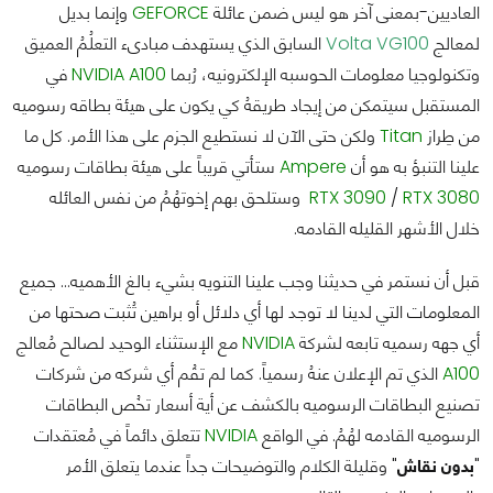
العاديين-بمعنى آخر هو ليس ضمن عائلة
GEFORCE
وإنما بديل
لمعالج
Volta VG100
السابق الذي يستهدف مبادىء التعلُمُ العميق
وتكنولوجيا معلومات الحوسبه الإلكترونيه، رُبما
A100
NVIDIA
في
المستقبل سيتمكن من إيجاد طريقهُ كي يكون على هيئة بطاقه رسوميه
من طِراز
Titan
ولكن حتى الآن لا نستطيع الجزم على هذا الأمر. كل ما
علينا التنبؤ به هو أن
Ampere
ستأتي قريباً على هيئة بطاقات رسوميه
RTX 3080
/
RTX 3090
وستلحق بهم إخوتهُمُ من نفس العائله
خلال الأشهر القليله القادمه.
قبل أن نستمر في حديثنا وجب علينا التنويه بشيء بالغ الأهميه… جميع
المعلومات التي لدينا لا توجد لها أي دلائل أو براهين تُثبت صحتها من
أي جهه رسميه تابعه لشركة
NVIDIA
مع الإستثناء الوحيد لصالح مُعالج
A100
الذي تم الإعلان عنهُ رسمياً. كما لم تقُم أي شركه من شركات
تصنيع البطاقات الرسوميه بالكشف عن أية أسعار تخُص البطاقات
الرسوميه القادمه لهُمُ. في الواقع
NVIDIA
تتعلق دائماً في مُعتقدات
"
بدون نقاش
" وقليلة الكلام والتوضيحات جداً عندما يتعلق الأمر