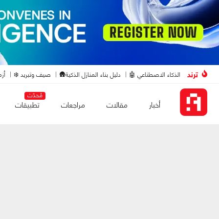
ترند
الذكاء الاصطناعي 🤖
دليل بناء المنازل الذكية🛖
صيف وتبريد ❄️
أزم
مُحدّث
أخبار
مقالات
مراجعات
تطبيقات