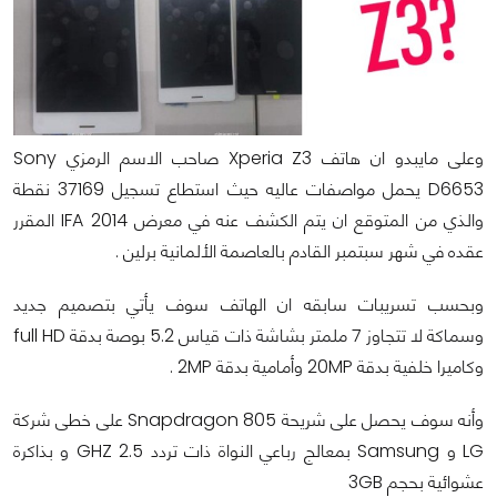
وعلى مايبدو ان هاتف Xperia Z3 صاحب الاسم الرمزي Sony
D6653 يحمل مواصفات عاليه حيث استطاع تسجيل 37169 نقطة
والذي من المتوقع ان يتم الكشف عنه في معرض IFA 2014 المقرر
عقده في شهر سبتمبر القادم بالعاصمة الألمانية برلين .
وبحسب تسريبات سابقه ان الهاتف سوف يأتي بتصميم جديد
وسماكة لا تتجاوز 7 ملمتر بشاشة ذات قياس 5.2 بوصة بدقة full HD
وكاميرا خلفية بدقة 20MP وأمامية بدقة 2MP .
وأنه سوف يحصل على شريحة Snapdragon 805 على خطى شركة
LG و Samsung بمعالج رباعي النواة ذات تردد 2.5 GHZ و بذاكرة
عشوائية بحجم 3GB