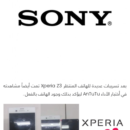
بعد تسريبات عديدة للهاتف المنتظر Xperia Z3 تمت أيضاً مشاهدته
في أختبار الأداء AnTuTu ليؤكد بذلك وجود الهاتف بالفعل .