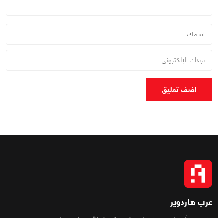
اضف تعليق
عرب هاردوير