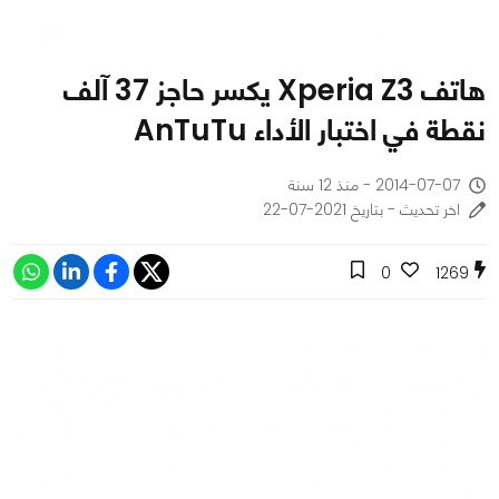
هاتف Xperia Z3 يكسر حاجز 37 آلف
نقطة في اختبار الأداء AnTuTu
2014-07-07 - منذ 12 سنة
اخر تحديث - بتاريخ 2021-07-22
0
1269