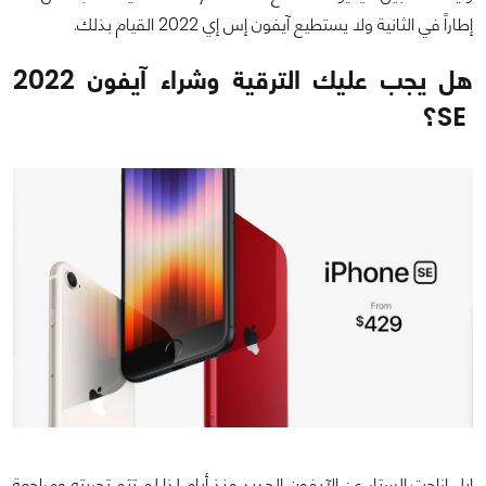
إطاراً في الثانية ولا يستطيع آيفون إس إي 2022 القيام بذلك.
هل يجب عليك الترقية وشراء آيفون 2022
SE؟
ابل ازاحت الستار عن الآيفون الجديد منذ أيام لذا لم تتم تجربته ومراجعة