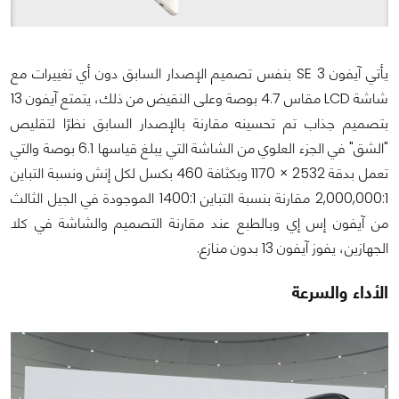
يأتي آيفون SE 3 بنفس تصميم الإصدار السابق دون أي تغييرات مع
شاشة LCD مقاس 4.7 بوصة وعلى النقيض من ذلك، يتمتع آيفون 13
بتصميم جذاب تم تحسينه مقارنة بالإصدار السابق نظرًا لتقليص
"الشق" في الجزء العلوي من الشاشة التي يبلغ قياسها 6.1 بوصة والتي
تعمل بدقة 2532 × 1170 وبكثافة 460 بكسل لكل إنش ونسبة التباين
2,000,000:1 مقارنة بنسبة التباين 1400:1 الموجودة في الجيل الثالث
من آيفون إس إي وبالطبع عند مقارنة التصميم والشاشة في كلا
الجهازين، يفوز آيفون 13 بدون منازع.
الأداء والسرعة