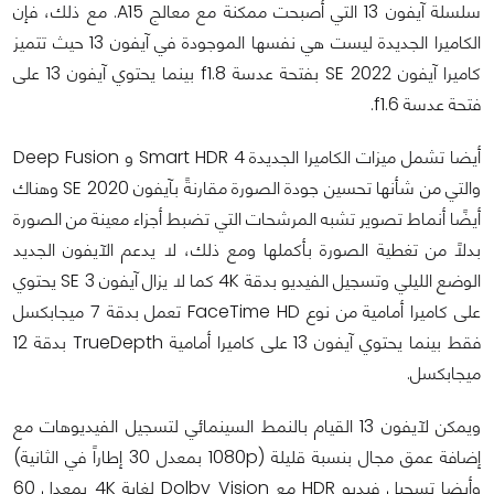
سلسلة آيفون 13 التي أصبحت ممكنة مع معالج A15. مع ذلك، فإن
الكاميرا الجديدة ليست هي نفسها الموجودة في آيفون 13 حيث تتميز
كاميرا آيفون 2022 SE بفتحة عدسة f1.8 بينما يحتوي آيفون 13 على
فتحة عدسة f1.6.
أيضا تشمل ميزات الكاميرا الجديدة Smart HDR 4 و Deep Fusion
والتي من شأنها تحسين جودة الصورة مقارنةً بآيفون SE 2020 وهناك
أيضًا أنماط تصوير تشبه المرشحات التي تضبط أجزاء معينة من الصورة
بدلاً من تغطية الصورة بأكملها ومع ذلك، لا يدعم الآيفون الجديد
الوضع الليلي وتسجيل الفيديو بدقة 4K كما لا يزال آيفون SE 3 يحتوي
على كاميرا أمامية من نوع FaceTime HD تعمل بدقة 7 ميجابكسل
فقط بينما يحتوي آيفون 13 على كاميرا أمامية TrueDepth بدقة 12
ميجابكسل.
ويمكن لآيفون 13 القيام بالنمط السينمائي لتسجيل الفيديوهات مع
إضافة عمق مجال بنسبة قليلة (1080p بمعدل 30 إطاراً في الثانية)
وأيضا تسجيل فيديو HDR مع Dolby Vision لغاية 4K بمعدل 60