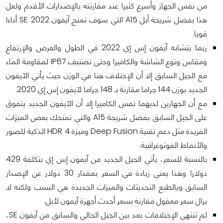
من نفس الجهاز وأسرع كثيرا عند مقارنته بالإصدارات الأقدم ولعل
هذا بفضل شريحة أبل A15 التي سوف تمنح آيفون SE 2022 أداءا
قويا.
ربما يتشابه آيفون إس إي 2022 في الطول والعرض والإرتفاع
ومقاس ونوع الشاشة والكاميرا وحتى تصنيف IP67 لمقاومة الماء
مع الجيل السابق إلا أن الإختلاف هنا في الوزن حيث يأتي الآيفون
الجديد بوزن 144 جراما مقارنة بـ 148 جراما لآيفون إس إي 2020.
مع أن الجهازين لديهما نفس الكاميرا إلا أن الآيفون الجديد يتفوق
على الجيل السابق بفضل شريحة A15 والتي تمنحك بعض الميزات
الفريدة مثل دعم تقنية Deep Fusion وميزة HDR 4 الذكية للصور
والأنماط الفوتوغرافية.
بالنسبة للسعر، يأتي الجيل الجديد من آيفون إس إي بتكلفة 429
دولارا وهذا يعني زيادة في السعر بمقدار 30 دولار عن الإصدار
السابق وبالطبع التحديثات والميزات الجديدة هي السبب ولكنه لا
يزال سعر معقول مقارنة بسعر أحدث أجهزة آيفون لأبل.
لم تنتهي الإختلافات بعد بين الجيل الحالي والسابق من آيفون SE،