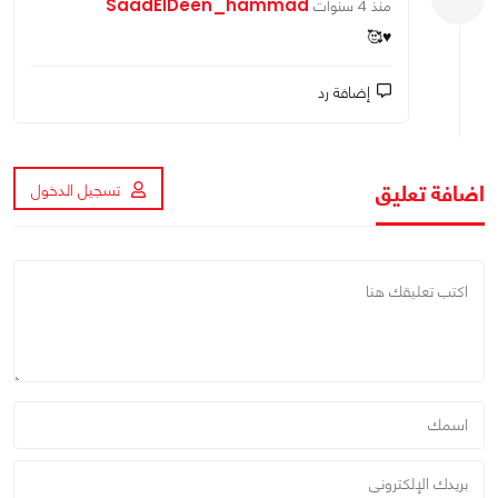
‪SaadElDeen_hammad
منذ 4 سنوات
♥️🥰
إضافة رد
اضافة تعليق
تسجيل الدخول