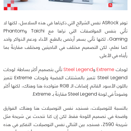
توفر ASRock نفس الشرائح التي ذكرناها في هذه السلاسل، لكنها لا
تأتي بنفس المواصفات التي نراها مع Taichi وPhantom
Gaming، لكنها تأتي بسعر أرخص بالطبع. الأداء ودعم الذواكر واحد
كما نعلم، لكن التصميم مختلف في الناحيتين ومختلف مقارنةً بما
رأيناه في الأعلى.
لوحات
Extreme
و
Steel Legend
تأتي بتصميم أكثر بساطة. لوحات
Steel Legend تتميز بالمشتتات الفضية ولوحات Extreme تتميز
باللون الأسود القاتم. إضاءات الـ RGB متواجدة هنا وهناك، لكنها أكثر
وضوحاً في لوحة Steel Legend مقارنةً بـ Extreme.
بالنسبة للتوصيلات، فسنجد نفس التوصيلات هنا وهناك. الفوارق
واضحة في تصميم اللوحة فقط. لكن إن كنا نتحدث عن شريحة مثل
شريحة Z590، فسنجد بين الثنائي نفس التوصيلات. التفكير في هذه