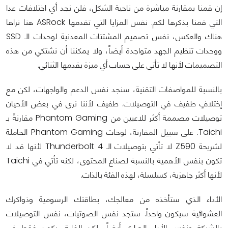
إن قمنا بمقارنة مباشرة من ناحية الشكل، فلن نجد أي اختلافات عدا
التي قمنا بذكرها لكم. نفس المزايا التي تقدمها ASRock هنا نراها
هناك والعكس، نفس تصميم المشتتات المعدنية لوحدات الـ SSD
ووحدات تنظيم الجهد متواجدة أيضاً، ولا يمكننا أن نشتكي من هذه
التصميمات لأنها لا تأتي على حساب أي ميزة يقدمها الثنائي.
بالنسبة للمواصفات التقنية، سنجد نفس الدعم والواجهات، لكن مع
إختلافٍ طفيف في التوصيلات. طفيف لأننا نرى في بعض الأحيان
توصيلات مصممة أكثر للاعبين من Phantom Gaming مقارنةً بـ
Taichi. على سبيل المقارنة، لوحات Phantom Gaming الحاملة
لشريحة Z590 لا تأتي بتوصيلات الـ Thunderbolt 4 لأنها قد لا
تكون بنفس الأهمية بالنسبة لصناع المحتوى، لكنه تأتي في Taichi
لأنها أكثر جاهزية، كسلسلة، لهذه الفئة بالذات.
الأداء الذي ستأخذه من معالجك، بطاقتك الرسومية وذواكرك
العشوائية سيكون واحداً. ستجد نفس الصوتيات، نفس التوصيلات
بالشبكة ونفس الأداء الحراري أيضاً، لكن الفارق يكمن فقط في