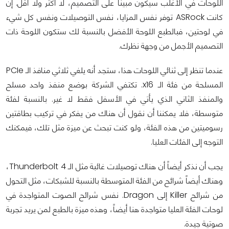
اللوحات في الأغلب سيكون مبيناً على التصميم، لا أكثر ولا أقل. إن
كانت ASRock توفر نفس المزايا، نفس التوصيلات ونفس كل شيء
في لوحتين، فبالطبع اللوحة الأفضل بالنسبة لك ستكون اللوحة ذات
التصميم الأجمل من وجهة نظرك.
عندما تنظر إلى ثنائي اللوحات هذا، ستجد أنه يلغي ثلاثي منافذ الـ PCIe
المسلحة من فئة الـ x16. تكتفي الشركة بوضع منفذ واحد مسلح
والمنفذ الثاني الذي يأتي في الأسفل فقط لا غير. بالنسبة لفئة
متوسطة، فلا يمكننا أن نقول أن هناك من يفكر في تركيب بطاقتين
رسوميتين من هذه الفئة، ولو كنت تبحث عن ميزة مثل تلك، فيمكنك
التوجه إلى الفئات العليا.
يجب أن نذكر أيضاً أن هناك توصيلات غائبة مثل الـ Thunderbolt 4،
وهناك أيضاً شرائح من الفئة المتوسطة بالنسبة للشبكات، مثل التحول
من شرائح Killer إلى Dragon. نفس شرائح الصوت المتواجدة في
لوحات الفئة العليا متواجدة هنا أيضاً، وهذه ميزة بالطبع لمن يريد تجربة
صوتية جيدة.