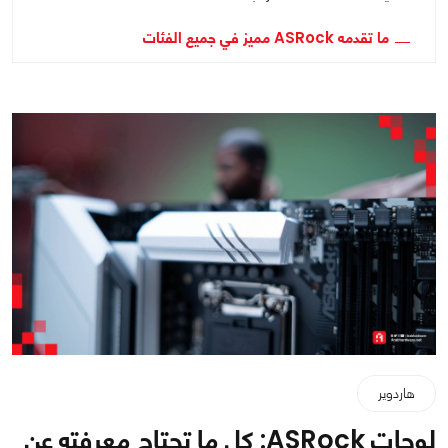
ما تقدمه ASRock مميز في جميع الفئات
هاردوير
لوحات ASRock: كل ما تحتاج معرفته عن