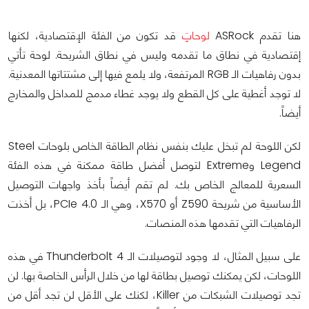
هنا تقدم ASRock
لوحاتٍ
قد تكون من الفئة الإقتصادية، لكنها
إقتصادية في نطاق ما تقدمه وليس في نطاق الشريحة. لوحة تأتي
بدون رفاهيات الـ RGB المرتفعة، ولا يلمع فيها إلى مشتتاتها المعدنية.
لا توجد أغطية على كل القطع ولا يوجد غطاء مدمج للمداخل والمخارج
أيضاً.
لكن اللوحة لم تبخل عليك بنفس نظام الطاقة الخاص بلوحات Steel
Legend وExtreme لتوصل أفضل طاقة ممكنة في هذه الفئة
السعرية للمعالج الخاص بك. لم تقم أيضاً بأخذ واجهات التوصيل
الأساسية من شريحة Z590 أو X570، وهي الـ PCIe 4.0، بل أخذت
الرفاهيات التي تقدمها هذه المنصات.
على سبيل المثال، لا وجود لتوصيلات الـ Thunderbolt 4 في هذه
اللوحات، لكن يمكنك توصيل بطاقة لها من خلال الرأس الخاصة بها. لن
تجد توصيلات الشبكات من Killer، لكنك على الأقل لن تجد أقل من