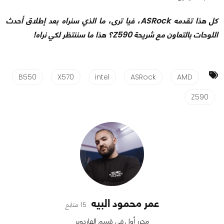
كل هذا تقدمه ASRock، فيا ترى، ما الذي سنراه بعد إطلاق أحدث
اللوحات بالتعاون مع شريحة Z590؟ هذا ما سننتظر لكي نراه!
B550
X570
intel
ASRock
AMD
Z590
عمر محمود البيه
15 متابع
محرر أول في قسم الهاردوير