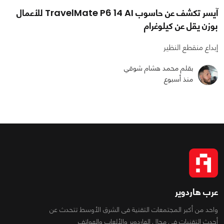
آيسر تكشف عن حاسوب TravelMate P6 14 AI للأعمال
بوزن يقل عن كيلوغرام
إبداع منقطع النظير
بقلم محمد هشام شوقي
منذ أسبوع
عرب هاردوير
واحد من أكبر المجتمعات التقنية فى الشرق الأوسط تتحدث عن
أحدث التقنيات فى مجال الهاردوير والألعاب والهواتف