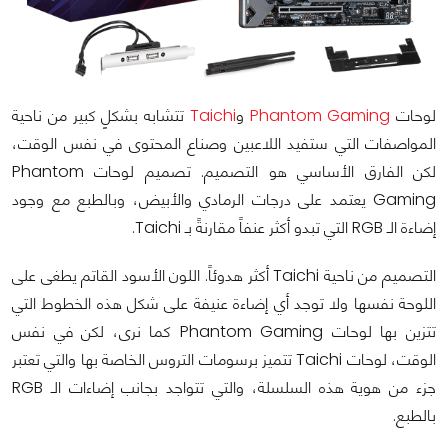
لوحات
Phantom Gaming
و
Taichi
تتشابه بشكلٍ كبير من ناحية
المواصفات التي ستفيد اللاعبين وصناع المحتوى في نفس الوقت،
لكن الفارق الأساسي هو التصميم. تصميم لوحات Phantom
Gaming يعتمد على درجات الرمادي والأبيض، وبالطبع مع وجود
إضاءة الـ RGB التي تبدو أكثر عنفاً مقارنةً بـ Taichi.
التصميم من ناحية Taichi أكثر هدوئاً. اللون الأسود القاتم يطغى على
اللوحة نفسها ولا توجد أي إضاءة عنيفة على شكل هذه الخطوط التي
تتزين بها لوحات Phantom Gaming كما نرى، لكن في نفس
الوقت، لوحات Taichi تتميز برسومات التروس الخاصة بها والتي تعتبر
جزء من هوية هذه السلسلة، والتي تتواجد بجانب إضاءات الـ RGB
بالطبع.