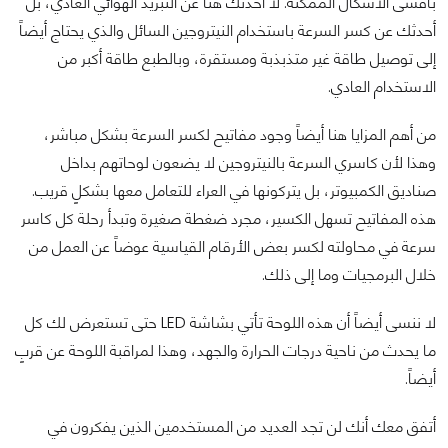
بأقسى الأشكال الممكنة. لا أحدثك هنا عن التبريد الهوائي العادي، بل
أحدثك عن كسر السرعة باستخدام النيتروجين السائل والذي يحتاج أيضاً
إلى توصيل طاقة غير متذبذبة ومستقرة، وبالطبع طاقة أكبر من
الاستخدام العادي.
من أهم المزايا هنا أيضاً وجود مفاتيح لكسر السرعة بشكل مباشر،
وهذا لأن كاسري السرعة بالنيتروجين لا يضعون لوحاتهم بداخل
صناديق الكمبيوتر، بل يتركونها في العراء للتعامل معها بشكلٍ قريب.
هذه المفاتيح تسهل الكسير، مجرد ضغطة صغيرة وتبدأ رحلة كل كاسر
سرعة في محاولته لكسر بعض الأرقام القياسية عوضاً عن العمل من
خلال البرمجيات وما إلى ذلك.
لا ننسى أيضاً أن هذه اللوحة تأتي بشاشة LED حتى تستعرض لك كل
ما يحدث من ناحية درجات الحرارة والجهد، وهذا لمراقبة اللوحة عن قربٍ
أيضاً.
أتفق معك أنك لن تجد العديد من المستخدمين الذين يفكرون في