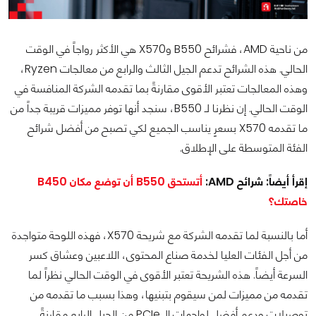
من ناحية AMD، فشرائح B550 وX570 هي الأكثر رواجاً في الوقت
الحالي. هذه الشرائح تدعم الجيل الثالث والرابع من معالجات Ryzen،
وهذه المعالجات تعتبر الأقوى مقارنةً بما تقدمه الشركة المنافسة في
الوقت الحالي. إن نظرنا لـ B550، سنجد أنها توفر مميزات قريبة جداً من
ما تقدمه X570 بسعرٍ يناسب الجميع لكي تصبح من أفضل شرائح
الفئة المتوسطة على الإطلاق.
إقرأ أيضاً: شرائح AMD:
أتستحق B550 أن توضع مكان B450
خاصتك؟
أما بالنسبة لما تقدمه الشركة مع شريحة X570، فهذه اللوحة متواجدة
من أجل الفئات العليا لخدمة صناع المحتوى، اللاعبين وعشاق كسر
السرعة أيضاً. هذه الشريحة تعتبر الأقوى في الوقت الحالي نظراً لما
تقدمه من مميزات لمن سيقوم بتبنيها، وهذا بسبب ما تقدمه من
توصيلات ودعمٍ أفضل لواجهات الـ PCIe من الجيل الرابع مقارنةً