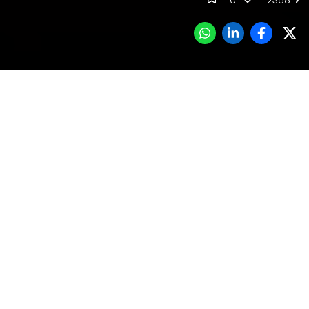
0
2368
جدول المحتوى
التعامل مع الزمن في لعبة Assassin's Creed Shadows
تنويع الأنشطة في لعبة Assassin's Creed Shadows
التركيز على الاستكشاف في لعبة Assassin's Creed Shadows
مساعدة الضعفاء!
الموارد أمر مهم في لعبة Assassin's Creed Shadows
ركز على تطوير المخبأ بشكل مستمر
استكشاف المقابر في اللعبة Kofuns