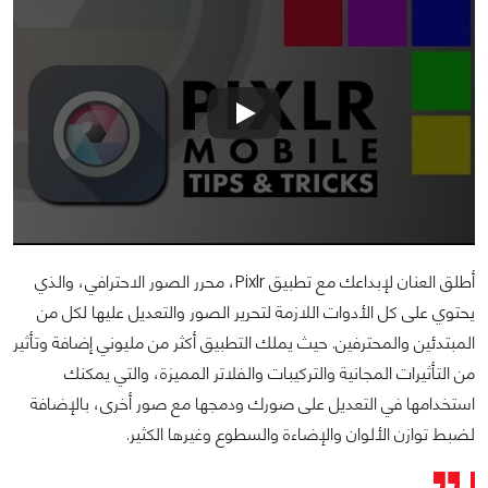
أطلق العنان لإبداعك مع تطبيق Pixlr، محرر الصور الاحترافي، والذي
يحتوي على كل الأدوات اللازمة لتحرير الصور والتعديل عليها لكل من
المبتدئين والمحترفين. حيث يملك التطبيق أكثر من مليوني إضافة وتأثير
من التأثيرات المجانية والتركيبات والفلاتر المميزة، والتي يمكنك
استخدامها في التعديل على صورك ودمجها مع صور أخرى، بالإضافة
لضبط توازن الألوان والإضاءة والسطوع وغيرها الكثير.