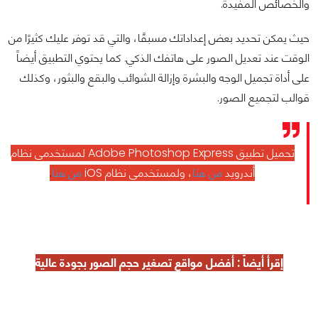
والخصائص المفيدة.
حيث يمكن تحديد بعض إعداداتك مسبقًا، والتي قد توفر عليك كثيرًا من
الوقت عند تعديل الصور على هاتفك الذكي. كما يحتوي التطبيق أيضاً
على أداة تجميل الوجه والبشرة وإزالة الشوائب والبقع والبثور، وكذلك
قوالب لتجميع الصور.
تحميل تطبيق Adobe Photoshop Express لمستخدمي نظام
أندرويد
من هنا
، ولمستخدمي نظام iOS
من هنا
.
إقرأ أيضاً : أفضل مواقع
تصغير حجم الصور
بجودة عالية