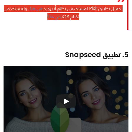
تحميل تطبيق Pixlr لمستخدمي نظام أندرويد
من هنا
، ولمستخدمي
نظام iOS
من هنا
.
5. تطبيق Snapseed