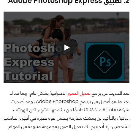
2. تطبيق Adobe Photoshop Express
عند الحديث عن برامج
تعديل الصور
الاحترافية بشكل عام، ربما قد لا
تجد ما هو أفضل من برنامج Adobe Photoshop، وقد أصدرت
شركة Adobe منذ فترة تطبيقًا من برنامجها الشهير لكن للهواتف
الذكية، بالتأكيد لن يمكنك مقارنته بنفس قوة نظيره في أجهزة الحاسب
الشخصي، إلا أنه يتيح لك تعديل الصور بمجموعة متنوعة من المهام