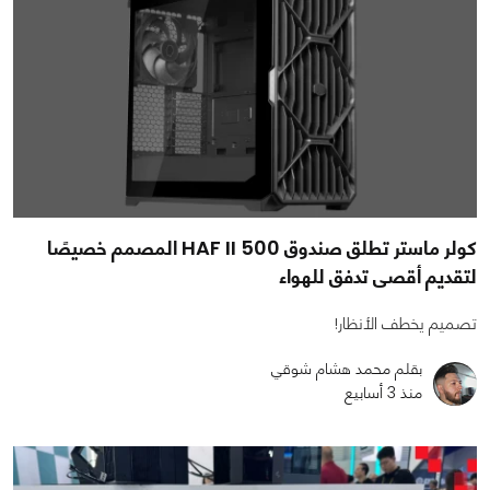
كولر ماستر تطلق صندوق HAF II 500 المصمم خصيصًا
لتقديم أقصى تدفق للهواء
تصميم يخطف الأنظار!
بقلم محمد هشام شوقي
منذ 3 أسابيع