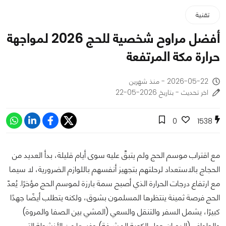
تقنية
أفضل مراوح شخصية للحج 2026 لمواجهة
حرارة مكة المرتفعة
2026-05-22 - منذ شهرين
اخر تحديث - بتاريخ 2026-05-22
0
1538
مع اقتراب موسم الحج ولم يتبقَّ عليه سوى أيام قليلة، بدأ العديد من
الحجاج بالاستعداد لرحلتهم بتجهيز أنفسهم باللوازم الضرورية، لا سيما
مع ارتفاع درجات الحرارة الذي أصبح سمة بارزة لموسم الحج مؤخرًا. يُعدّ
الحج فرصة ثمينة ينتظرها المسلمون بشوق، ولكنه يتطلب أيضًا جهدًا
كبيرًا، يشمل السفر والتنقل والسعي (المشي بين الصفا والمروة)
والطواف (الدوران حول الكعبة المشرفة) وغيرها من الأنشطة التي