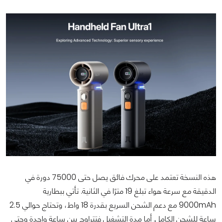
هذه النسخة تعتمد على محرك فائق يصل حتى 75000 دورة في
الدقيقة مع سرعة هواء تبلغ 19 مترًا في الثانية. تأتي ببطارية
9000mAh مع دعم الشحن السريع بقدرة 18 واط، وتحتاج حوالي 2.5
ساعة للشحن الكامل. أما مدة التشغيل فتتراوح بين ساعة واحدة وحتى