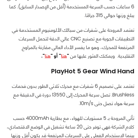
6 ساعات حسب السرعة المستخدمة (أقل من الإصدار السابق). كما
يبلغ وزنها حوالي 315 جرامًا.
تعتمد المروحة على شفرات من سبائك الألومنيوم المستخدمة في
التطبيقات الجوية مع تصنيع CNC عالي الدقة لتحمل السرعات
المرتفعة للمحرك، وهو ما يفسر الأداء العالي مقارنة بالمراوح
التقليدية. ويمكنك العثور عليها من
"
هنا
" أو "
هنا
".
PlayHot 5 Gear Wind Hand
تعتمد على تصميم 6 شفرات مع محرك ثلاثي الطور بدون فحمات
Brushless. تصل سرعة المحرك إلى 13550 دورة في الدقيقة مع
سرعة هواء تصل حتى 10m/s.
تأتي المروحة بـ 5 مستويات للهواء، مع بطارية 4000mAh حسب
كلام الشركة فهي توفر حتى 20 ساعة تشغيل في الوضع الاقتصادي،
بينما الاستخدام الفعلي على السرعات المرتفعة قد يكون أقل. وزنها