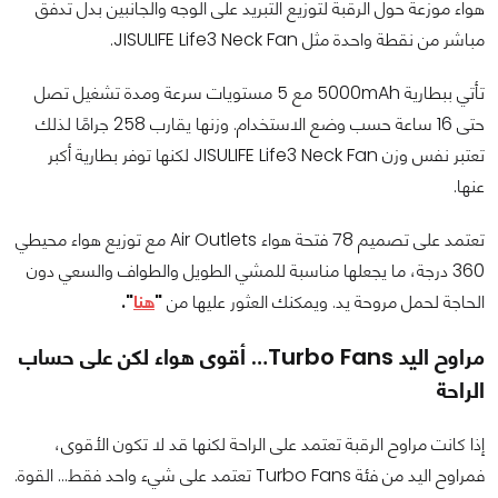
هواء موزعة حول الرقبة لتوزيع التبريد على الوجه والجانبين بدل تدفق
مباشر من نقطة واحدة مثل JISULIFE Life3 Neck Fan.
تأتي ببطارية 5000mAh مع 5 مستويات سرعة ومدة تشغيل تصل
حتى 16 ساعة حسب وضع الاستخدام. وزنها يقارب 258 جرامًا لذلك
تعتبر نفس وزن JISULIFE Life3 Neck Fan لكنها توفر بطارية أكبر
عنها.
تعتمد على تصميم 78 فتحة هواء Air Outlets مع توزيع هواء محيطي
360 درجة، ما يجعلها مناسبة للمشي الطويل والطواف والسعي دون
الحاجة لحمل مروحة يد. ويمكنك العثور عليها من
"
هنا
".
مراوح اليد Turbo Fans… أقوى هواء لكن على حساب
الراحة
إذا كانت مراوح الرقبة تعتمد على الراحة لكنها قد لا تكون الأقوى،
فمراوح اليد من فئة Turbo Fans تعتمد على شيء واحد فقط… القوة.