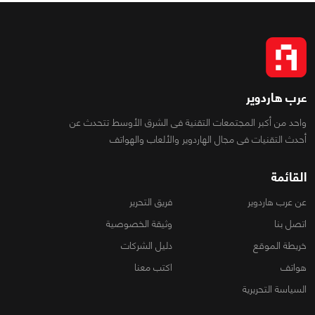
عرب هاردوير
واحد من أكبر المجتمعات التقنية فى الشرق الأوسط تتحدث عن
أحدث التقنيات فى مجال الهاردوير والألعاب والهواتف
القائمة
عن عرب هاردوير
فريق التحرير
اتصل بنا
وثيقة الخصوصية
خريطة الموقع
دليل الشركات
هواتف
اكتب معنا
السياسة التحريرية