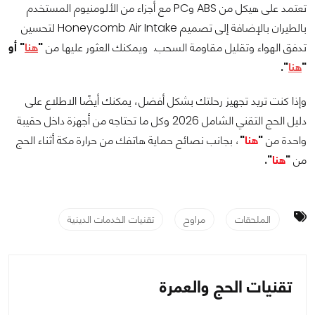
تعتمد على هيكل من ABS وPC مع أجزاء من الألومنيوم المستخدم
بالطيران بالإضافة إلى تصميم Honeycomb Air Intake لتحسين
تدفق الهواء وتقليل مقاومة السحب. ويمكنك العثور عليها من
"
هنا
" أو
"
هنا
".
وإذا كنت تريد تجهيز رحلتك بشكل أفضل، يمكنك أيضًا الاطلاع على
دليل الحج التقني الشامل 2026 وكل ما تحتاجه من أجهزة داخل حقيبة
واحدة من
"
هنا
"
، بجانب نصائح حماية هاتفك من حرارة مكة أثناء الحج
من
"
هنا
".
الملحقات
مراوح
تقنيات الخدمات الدينية
تقنيات الحج والعمرة