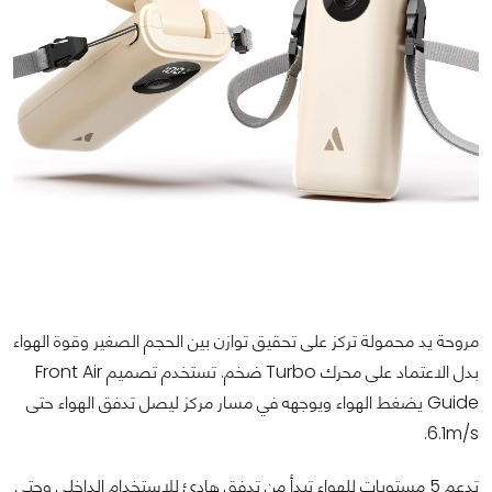
مروحة يد محمولة تركز على تحقيق توازن بين الحجم الصغير وقوة الهواء
بدل الاعتماد على محرك Turbo ضخم. تستخدم تصميم Front Air
Guide يضغط الهواء ويوجهه في مسار مركز ليصل تدفق الهواء حتى
6.1m/s.
تدعم 5 مستويات للهواء تبدأ من تدفق هادئ للاستخدام الداخلي وحتى