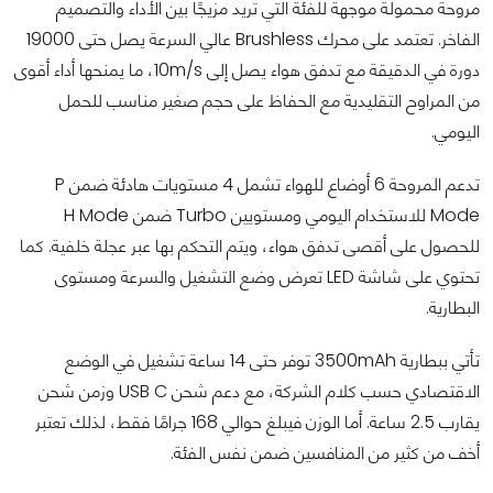
مروحة محمولة موجهة للفئة التي تريد مزيجًا بين الأداء والتصميم
الفاخر. تعتمد على محرك Brushless عالي السرعة يصل حتى 19000
دورة في الدقيقة مع تدفق هواء يصل إلى 10m/s، ما يمنحها أداء أقوى
من المراوح التقليدية مع الحفاظ على حجم صغير مناسب للحمل
اليومي.
تدعم المروحة 6 أوضاع للهواء تشمل 4 مستويات هادئة ضمن P
Mode للاستخدام اليومي ومستويين Turbo ضمن H Mode
للحصول على أقصى تدفق هواء، ويتم التحكم بها عبر عجلة خلفية. كما
تحتوي على شاشة LED تعرض وضع التشغيل والسرعة ومستوى
البطارية.
تأتي ببطارية 3500mAh توفر حتى 14 ساعة تشغيل في الوضع
الاقتصادي حسب كلام الشركة، مع دعم شحن USB C وزمن شحن
يقارب 2.5 ساعة. أما الوزن فيبلغ حوالي 168 جرامًا فقط، لذلك تعتبر
أخف من كثير من المنافسين ضمن نفس الفئة.