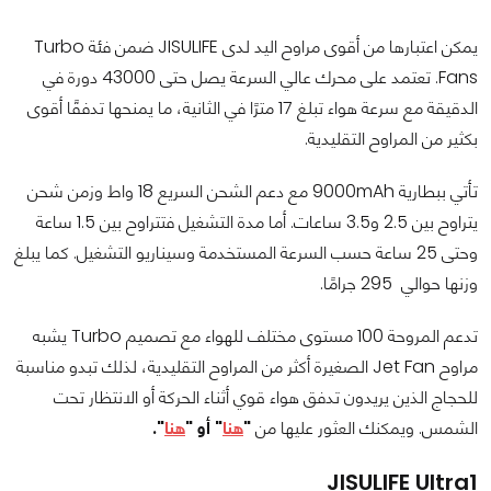
يمكن اعتبارها من أقوى مراوح اليد لدى JISULIFE ضمن فئة Turbo
Fans. تعتمد على محرك عالي السرعة يصل حتى 43000 دورة في
الدقيقة مع سرعة هواء تبلغ 17 مترًا في الثانية، ما يمنحها تدفقًا أقوى
بكثير من المراوح التقليدية.
تأتي ببطارية 9000mAh مع دعم الشحن السريع 18 واط وزمن شحن
يتراوح بين 2.5 و3.5 ساعات. أما مدة التشغيل فتتراوح بين 1.5 ساعة
وحتى 25 ساعة حسب السرعة المستخدمة وسيناريو التشغيل. كما يبلغ
وزنها حوالي 295 جرامًا.
تدعم المروحة 100 مستوى مختلف للهواء مع تصميم Turbo يشبه
مراوح Jet Fan الصغيرة أكثر من المراوح التقليدية، لذلك تبدو مناسبة
للحجاج الذين يريدون تدفق هواء قوي أثناء الحركة أو الانتظار تحت
الشمس. ويمكنك العثور عليها من
"
هنا
" أو "
هنا
".
JISULIFE Ultra1