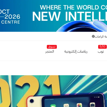
ة الرامات🔴
5/10
تسوق
توب
رياضات إلكترونية
المتجر