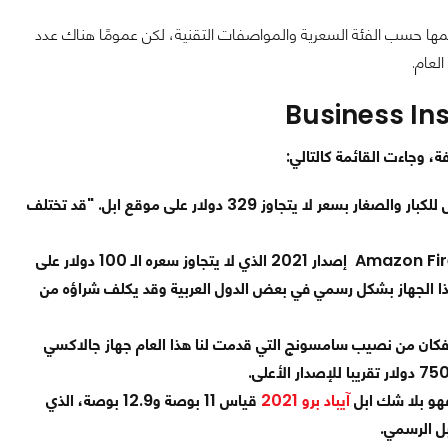
قسيمها حسب الفئة السعرية والمواصفات التقنية، لكن عمومًا هناك عدد
لعام.
، وجاءت القائمة كالتالي:
بوصة الذي يرى الموقع أنه الأفضل للكبار والصغار بسعر لا يتجاوز 329 دولار على موقع ابل. "قد تختلف
أفضل جهاز لوحي رخيص: أما لقب أفضل جهاز لوحي رخصي فكان من نصيب Amazon Fire HD 10 إصدار 2021 الذي لا يتجاوز سعره الـ 100 دولار على
هذا الجهاز بشكل رسمي في بعض الدول العربية وقد يكلف شراؤه من
 فكان من نصيب سامسونج التي قدمت لنا هذا العام جهاز جالاكسي
هو بلا شك ابل
آيباد برو 2021
قياس 11 بوصة و12.9 بوصة، الذي