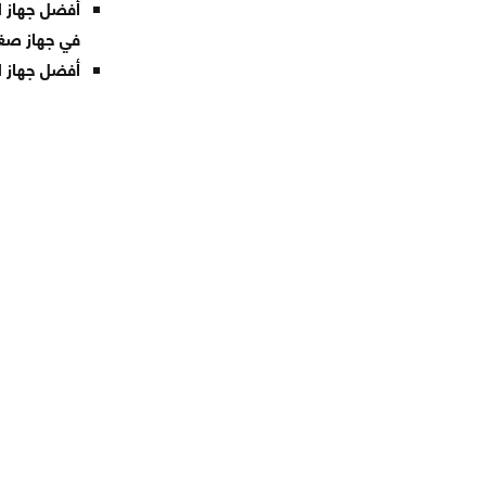
أفضل جهاز ل
في جهاز صغير بسعر 500 دولار 
أفضل جهاز لوحي للأطفال: اختار Business Insider ج