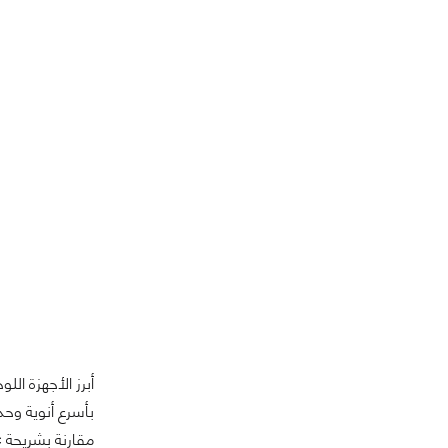
أبرز الأجهزة الل
مقارنة بشريحة A12Z Bionic، ويوفر معالج الرسومات ثماني النواة أداء أسرع لوحدة معالجة الرسومات بنسبة تصل إلى 40%.