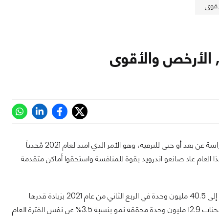
مع تفشي جائحة كورونا في 2020 زاد الاتجاه عالمياً نحو الأجهزة اللوحية سواء للعمل أو الدراسة عن بعد أو حتى للترفيه، وهو الأمر الذي امتد لعام 2021 مٌحدثاً
ذا العام عاد صانعو اندرويد بقوة للمنافسة واستحقوا أماكن متقدمة
عن أداء سوق الأجهزة اللوحية هذا العام وصل عدد شحنات الأجهزة اللوحية إلى 40.5 مليون وحدة في الربع الثاني من عام 2021 بزيادة قدرها
4.2% عن نفس الفترة العام الماضي. وسيطرت ابل على 31.9% من السوق كليًّا، بإجمالي شحنات 12.9 مليون وحدة محققة نمو بنسبة 3.5% عن نفس الفترة العام