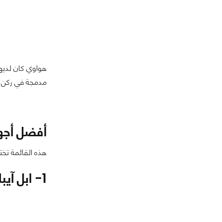
هواوي كان لديها
مدمجة في ركن ال
أفضل أجهزة
هذه القائمة تخت
1- ابل آيباد برو- مع شريحة M1 أفضل تابلت على الإطلاق