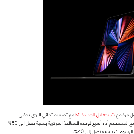
ول مرة مع
شريحة ابل الجديدة M1
مع تصميم ثماني النوى يحظى
بأسرع أنوية وحدة معالجة مركزية في العالم مصنوعة من السيليكون منخفض الطاقة. ما يمنح المستخدم أداء أسرع لوحدة المعالجة المركزية بنسبة تصل إلى 50%