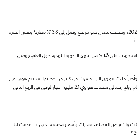
أما سامسونج فجاءت في المرتبة الثانية بإجمالي مبيعات 8 مليون جهاز في الربع الثاني من 2021، وحققت معدل نمو مرتفع وصل إلى 13.3% مقارنة بنفس الفترة
لينوفو أيضاً كان لها نصيب كبير من السوق، حيث باعت الشركة الصينية 4.7 مليون وحدة واستحوذت على 11.6% من سوق الأجهزة اللوحية حول العام. ووصل
ازون بنسبة 10.7% من السوق محققة مبيعات 4.3 مليون وحدة، وأخيراً جاءت هواوي التي خسرت جزء كبير من حصتها بعد بيع هونر، في
المركز الخامس حيث انخفضت حصتها في السوق من 11.5% العام الماضي إلى 5.1% هذا العام وبلغ إجمالي شحنات هواوي 2.1 مليون جهاز لوحي في الربع الثاني
فئات والأغراض المختلفة بقدرات وأسعار مختلفة، حتى ابل قدمت لنا