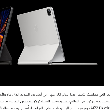
وحية التي خطفت الأنظار هذا العام كان جهاز ابل آيباد برو الجديد الذي جاء ولأ