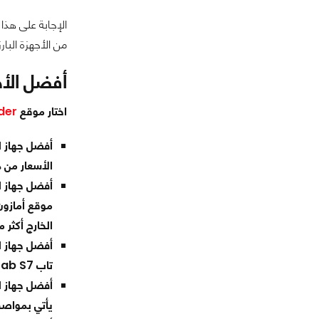
الإجابة على هذا
من الأجهزة البار
أفضل الأجهزة
اختار موقع
der
أفضل جهاز ل
الأسعار من د
موقع أمازون
الخارج أكثر 
أفضل جهاز ل
تاب S7 " Galaxy Tab S7" القوي والمميز مع قلم S Pen ويصل سعر الجهاز إلى 750 دولار تقريبا للإصدار الأعلى.
أفضل جهاز ل
يأتي بمواصفات تتف