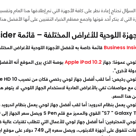
 السؤال تحتاج إعادة نظر على كافة الأجهزة التي تم إطلاقها هذا العام وت
زة التي لا ينكر أحد قوتها واجمع معظم الخبراء التقنيين على أنها الأفضل هذا ا
 اللوحية للأغراض المختلفة – قائمة Business Insider
Business Insi
قائمة خاصة به لأفضل الأجهزة اللوحية للأغراض المختلفة
وحي عمومًا: جهاز
Apple iPad 10.2
ولة لأخرى".
 مع مواصفات تفي بالأغراض العادية لاستخدام الجهاز اللوحي. لا يتوفر 
من هذا السعر.
وحي يعمل بنظام اندرويد: أما لقب أفضل جهاز لوحي يعمل بنظام اندرويد
وحي للمحترفين: أما أفضل جهاز لوحي للأعمال التي تتطلب تقنيات عالية ف
وق على أجهزة اللابتوب، ويصل سعره إلى 749 دولار على موقع ابل الرسمي.