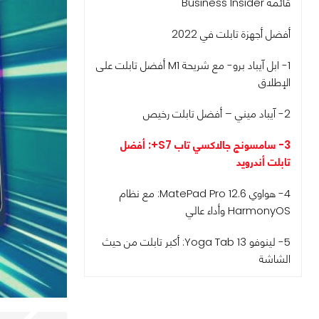
قائمة Business Insider
أفضل أجهزة تابلت في 2022
1- ابل آيباد برو- مع شريحة M1 أفضل تابلت على
الإطلاق
2- آيباد ميني – أفضل تابلت رخيص
3- سامسونج جالاكسي تاب S7+: أفضل
تابلت أندرويد
4- هواوي MatePad Pro 12.6: مع نظام
HarmonyOS وأداء عالي
5- لينوفو Yoga Tab 13: أكبر تابلت من حيث
الشاشة