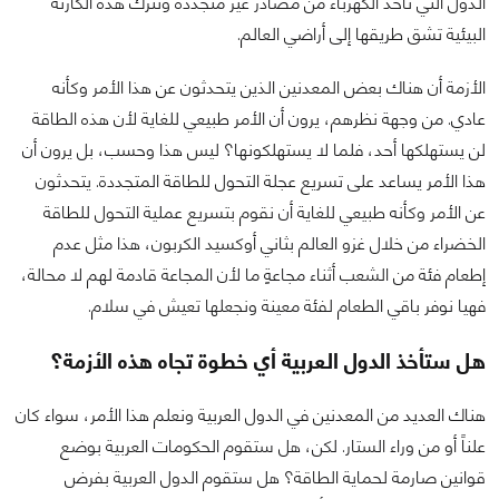
الدول التي تأخذ الكهرباء من مصادر غير متجددة وتترك هذه الكارثة
البيئية تشق طريقها إلى أراضي العالم.
الأزمة أن هناك بعض المعدنين الذين يتحدثون عن هذا الأمر وكأنه
عادي. من وجهة نظرهم، يرون أن الأمر طبيعي للغاية لأن هذه الطاقة
لن يستهلكها أحد، فلما لا يستهلكونها؟ ليس هذا وحسب، بل يرون أن
هذا الأمر يساعد على تسريع عجلة التحول للطاقة المتجددة. يتحدثون
عن الأمر وكأنه طبيعي للغاية أن نقوم بتسريع عملية التحول للطاقة
الخضراء من خلال غزو العالم بثاني أوكسيد الكربون، هذا مثل عدم
إطعام فئة من الشعب أثناء مجاعةٍ ما لأن المجاعة قادمة لهم لا محالة،
فهيا نوفر باقي الطعام لفئة معينة ونجعلها تعيش في سلام.
هل ستأخذ الدول العربية أي خطوة تجاه هذه الأزمة؟
هناك العديد من المعدنين في الدول العربية ونعلم هذا الأمر، سواء كان
علناً أو من وراء الستار. لكن، هل ستقوم الحكومات العربية بوضع
قوانين صارمة لحماية الطاقة؟ هل ستقوم الدول العربية بفرض