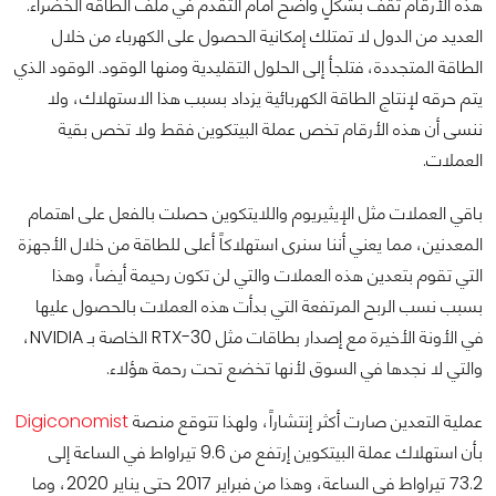
هذه الأرقام تقف بشكلٍ واضح أمام التقدم في ملف الطاقة الخضراء.
العديد من الدول لا تمتلك إمكانية الحصول على الكهرباء من خلال
الطاقة المتجددة، فتلجأ إلى الحلول التقليدية ومنها الوقود. الوقود الذي
يتم حرقه لإنتاج الطاقة الكهربائية يزداد بسبب هذا الاستهلاك، ولا
ننسى أن هذه الأرقام تخص عملة البيتكوين فقط ولا تخص بقية
العملات.
باقي العملات مثل الإيثيريوم واللايتكوين حصلت بالفعل على اهتمام
المعدنين، مما يعني أننا سنرى استهلاكاً أعلى للطاقة من خلال الأجهزة
التي تقوم بتعدين هذه العملات والتي لن تكون رحيمة أيضاً، وهذا
بسبب نسب الربح المرتفعة التي بدأت هذه العملات بالحصول عليها
في الأونة الأخيرة مع إصدار بطاقات مثل RTX-30 الخاصة بـ NVIDIA،
والتي لا نجدها في السوق لأنها تخضع تحت رحمة هؤلاء.
عملية التعدين صارت أكثر إنتشاراً، ولهذا تتوقع منصة
Digiconomist
بأن استهلاك عملة البيتكوين إرتفع من 9.6 تيراواط في الساعة إلى
73.2 تيراواط في الساعة، وهذا من فبراير 2017 حتى يناير 2020، وما