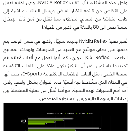
ولحل هذه المشكلة، تأتي تقنية NVIDIA Reflex، وهي تقنية تعمل
على التخلص من قائمة انتظار العرض وإرسال البيانات مباشرة إلى
كارت الشاشة من المعالج المركزي، مما يُقلّل من زمن تأخّر الإدخال
بنسبة تصل إلى 80 بالمائة في الكثير من الأحيان!
تُعتبر تقنية Nvidia Reflex جديدة نسبيّاً، ولكنها في نفس الوقت يتم
دعمها على نطاق موسّع مع العديد من الماوسات ولوحات المفاتيح
الداعمة لـ Reflex
بشكل دوري، كما أنها تعمل مع ألعاب مُعيّنة يتم
تجديدها باستمرار.. غير أن التركيز يكون عادّة على الألعاب التنافسية
سريعة الخطى، مثل ألعاب الرياضات الإلكترونية E-Sports، حيث أنها
هي المكان الذي ستُلاحظ فيه أهميّة هذه الفوارق بشكل واضح. ولعل
أحد أهم المميزات لهذه التقنية، هو أنها تُقلّل من عملية المفاضلة بين
إعدادات الرسوم العالية وزمن الاستجابة المنخفض.