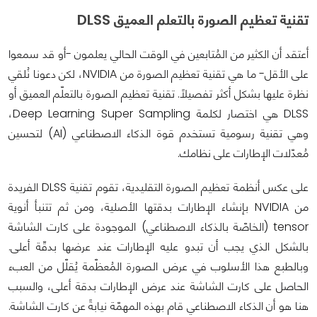
تقنية تعظيم الصورة بالتعلم العميق DLSS
أعتقد أن الكثير من المُتابعين في الوقت الحالي يعلمون -أو قد سمعوا
على الأقل- ما هي تقنية تعظيم الصورة من NVIDIA، لكن دعونا نُلقي
نظرة عليها بشكل أكثر تفصيلاً. تقنية تعظيم الصورة بالتعلّم العميق أو
DLSS هي اختصار لكلمة Deep Learning Super Sampling،
وهي تقنية رسومية تستخدم قوة الذكاء الاصطناعي (AI) لتحسين
مُعدّلات الإطارات على نظامك.
على عكس أنظمة تعظيم الصورة التقليدية، تقوم تقنية DLSS الفريدة
من NVIDIA بإنشاء الإطارات بدقتها الأصلية، ومن ثم تتنبأ أنوية
tensor (الخاصّة بالذكاء الاصطناعي) الموجودة على كارت الشاشة
بالشكل الذي يجب أن تبدو عليه الإطارات عند عرضها بدقّة أعلى.
وبالطبع هذا الأسلوب في عرض الصورة المُعظّمة يُقلّل من العبء
الحاصل على كارت الشاشة عند عرض الإطارات بدقة أعلى، والسبب
هنا هو أن الذكاء الاصطناعي قام بهذه المهمّة نيابةً عن كارت الشاشة.