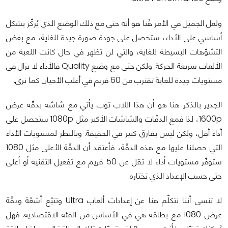
ولعل الجميل في الأمر هُنا هو أنه حتى مع ذلك الوضع الذي يُركّز بشكل
أساسي على الأداء، ستحصل على جودة صورة جيدة للغاية، مع بعض
التشوّهات البسيطة للغاية، والتي لن تظهر في حال كانت اللعبة من
الألعاب سريعة الحركة. ولكن حتى مع وضع Quality فالأداء لا يزال في
مستويات جيدة للغاية تقترب من 60 فريم في أغلب الأحيان كما نرى.
الجدير بالذكر هنا هو أن هذا اللاب توب يأتي مع شاشة بدقّة عرض
1600p، لذا فمع الدقّات والشاشات الأكبر مثل 1080p ستحصل على
أداء أقل، ولكن ليس بفارق كبير في الحقيقة. وبالنظر لمستويات الأداء
التي حصلنا عليها مع هذه الدقّة، فأعتقد أن الدقّة الأعلى مثل 1080
ستوفّر مستويات أداء لا تقل عن 50 فريم مع تفعيل التقنية أو أعلى
حتى حسب الإعداد الذي تختاره.
لا تنسى أننا نتكلّم هنا عن إعدادات ألعاب Ultra وتتبّع أشعّة ودقّة
عرض 1080 مع بطاقة هي في الأساس من الفئة الاقتصادية. فهل