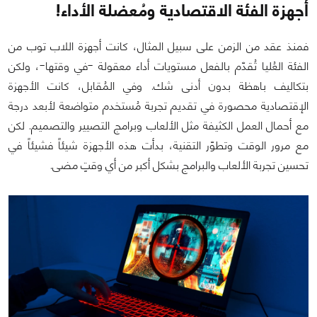
أجهزة الفئة الاقتصادية ومُعضلة الأداء!
فمنذ عقد من الزمن على سبيل المثال، كانت أجهزة اللاب توب من
الفئة العُليا تُقدّم بالفعل مستويات أداء معقولة -في وقتها-، ولكن
بتكاليف باهظة بدون أدنى شك. وفي المُقابل، كانت الأجهزة
الإقتصادية محصورة في تقديم تجربة مُستخدم متواضعة لأبعد درجة
مع أحمال العمل الكثيفة مثل الألعاب وبرامج التصيير والتصميم. لكن
مع مرور الوقت وتطوّر التقنية، بدأت هذه الأجهزة شيئاً فشيئاً في
تحسين تجربة الألعاب والبرامج بشكل أكبر من أي وقتٍ مضى.