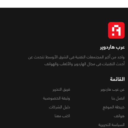
عرب هاردوير
واحد من أكبر المجتمعات التقنية فى الشرق الأوسط تتحدث عن
أحدث التقنيات فى مجال الهاردوير والألعاب والهواتف
القائمة
عن عرب هاردوير
فريق التحرير
اتصل بنا
وثيقة الخصوصية
خريطة الموقع
دليل الشركات
هواتف
اكتب معنا
السياسة التحريرية