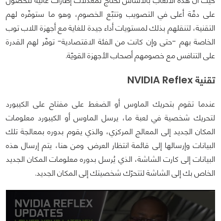
حيث أن هذه الألعاب بالأساس تحتاج لمُعدّلات إطارات عالية للحصول
على دقّة أعلى في التصويب وتتبّع الخصوم، وهو ما ستوفّره لهم
التقنية، لتنقلهم بذلك لمستويات أداء جيدة للغاية مع أجهزة اللاب توب
الخاصة بهم -حتى وإن كانت من الفئة الاقتصادية- توفّر لهم القدرة
على التنافس مع خصومهم أصحاب الأجهزة القويّة.
تقنية NVIDIA Reflex
عندما تقوم بتحريك الماوس أو الضغط على مفتاح على الكيبورد
لتحريك شخصية في لعبة ما، يرسل الماوس أو الكيبورد معلومات
المكان الجديد إلى المعالج المركزي، والذي يقوم بدوره بمعالجة تلك
البيانات وإرسالها إلى قائمة انتظار العرض. ومن هنا، يتم إرسال هذه
البيانات إلى كارت الشاشة، الذي يُرسل بدوره معلومات المكان الجديد
الخاص بك إلى الشاشة لتتحرّك شخصيتك إلى المكان الجديد.