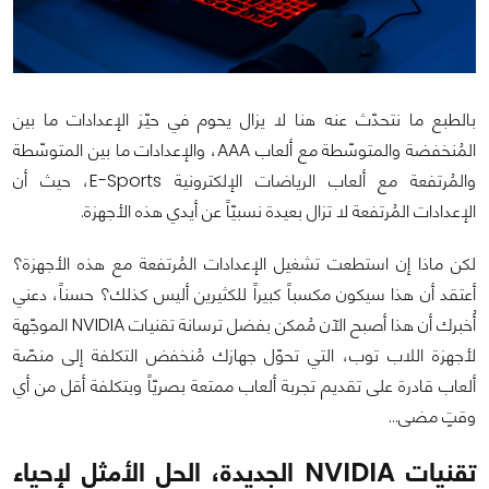
بالطبع ما نتحدّث عنه هنا لا يزال يحوم في حيّز الإعدادات ما بين
المُنخفضة والمتوسّطة مع ألعاب AAA، والإعدادات ما بين المتوسّطة
والمُرتفعة مع ألعاب الرياضات الإلكترونية E-Sports، حيث أن
الإعدادات المُرتفعة لا تزال بعيدة نسبيّاً عن أيدي هذه الأجهزة.
لكن ماذا إن استطعت تشغيل الإعدادات المُرتفعة مع هذه الأجهزة؟
أعتقد أن هذا سيكون مكسباً كبيراً للكثيرين أليس كذلك؟ حسناً، دعني
أُخبرك أن هذا أصبح الآن مُمكن بفضل ترسانة تقنيات NVIDIA الموجّهة
لأجهزة اللاب توب، التي تحوّل جهازك مُنخفض التكلفة إلى منصّة
ألعاب قادرة على تقديم تجربة ألعاب ممتعة بصريّاً وبتكلفة أقل من أي
وقتٍ مضى…
تقنيات NVIDIA الجديدة، الحل الأمثل لإحياء