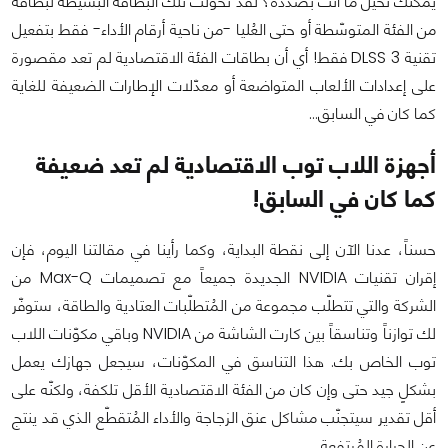
يُمكنك تخيّل ما أنت بصدده؟ لقد تحوّلت تلك البطاقة البسيطة لبطاقة
من الفئة المتوسّطة أو حتى العُليا -من ناحية أرقام الأداء- فقط بتفعيل
تقنية DLSS 3 فقط! أي أن بطاقات الفئة الاقتصادية لم تعد مقصورة
على إعدادات الألعاب المتواضعة أو معدّلات الإطارات الضعيفة للغاية
كما كان في السابق…
أجهزة اللاب توب الاقتصادية لم تعد ضعيفة
كما كان في السابق!
حسناً، عدنا الآن إلى نقطة البداية، وكما رأينا في مقالتنا اليوم، فإن
إقران تقنيات NVIDIA الجديدة جميعاً مع تصميمات Max-Q من
الشركة والتي تتطلّب مجموعة من المُتطلّبات العتادية والطاقة، ستوفّر
لك توازناً وتناسقاً بين كارت الشاشة من NVIDIA وباقي مكوّنات اللاب
توب الخاص بك. هذا التناسق في المكوّنات، سيجعل جهازك يعمل
بشكلٍ جيد حتى وإن كان من الفئة الاقتصادية الأقل تلكفة، ولكنّه على
أقل تقدير سيتجنّب مشاكل عنق الزجاجة والأداء المُتقطّع الذي قد ينتج
عن الحرارة المُرتفعة.