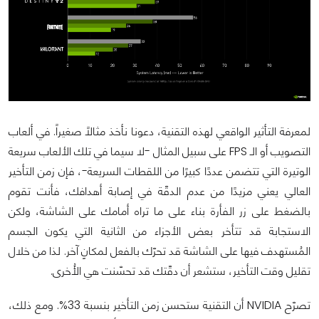
لمعرفة التأثير الواقعي لهذه التقنية، دعونا نأخذ مثالاً صغيراً. في ألعاب
التصويب أو الـ FPS على سبيل المثال -لا سيما في تلك الألعاب سريعة
الوتيرة التي تتضمن عددًا كبيرًا من اللقطات السريعة-، فإن زمن التأخير
العالي يعني مزيدًا من عدم الدقّة في إصابة أهدافك، فأنت تقوم
بالضغط على زر الفأرة بناء على ما تراه أمامك على الشاشة، ولكن
الاستجابة قد تتأخر بعض الأجزاء من الثانية التي يكون الجسم
المُستهدف فيها على الشاشة قد تحرّك بالفعل لمكانٍ آخر. لذا من خلال
تقليل وقت التأخير، ستشعر أن دقّتك قد تحسّنت هي الأُخرى.
تصرّح NVIDIA أن التقنية ستحسن زمن التأخير بنسبة 33%. ومع ذلك،