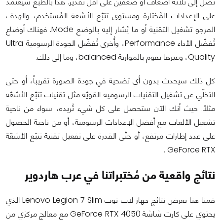
تصل إلى ثلاثة أضعاف أو ضعفين على أقل تقدير. هذا بالطبع سيعتمد
على الإعدادات المُختارة ومستوى تتبّع الأشعة المُستخدم، والهدف
المرجو تشغيل التقنية أو ما يُشار إليه بالوضع Mode. فهناك أوضاع
تُفضّل الأداء Performance، وأُخرى تُفضّل الجودة الرسومية Ultra
Quality، وغيرها تقوم بالموازنة balanced، وما إلى ذلك.
كل ذلك سيحدث بدون أي تضحية في جودة الصورة تقريباً، أو حتى
التخلّي عن تشغيل التقنيات الرسومية القويّة مثل تقنيات تتبّع الأشعّة
مثلاً. حيث أنك الآن ستحصل على كل شيء تُريده، سواء من ناحية
تشغيل الألعاب مع أفضل الإعدادات الرسومية، أو من ناحية الحصول
على عدد إطارات مرتفع، أو حتّى القدرة على تفعيل تقنية تتبّع الأشعّة
GeForce RTX .
نتائج واقعية من مُختبراتنا في عرب هاردوير
قمنا هنا بعرض نتائج جهاز لاب توب
Lenovo Legion 7 Slim الذي
يحتوي على كارت شاشة GeForce RTX 4050 مع معالج مركزي من