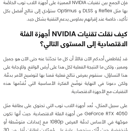
فإن الجمع بين تقنيات NVIDIA المميزة على أجهزة اللاب توب الخاصّة
بها مثل Reflex و DLSS و Optimus ستؤدي إلى نتائج أفضل بكل
تأكيد، خاصة عند إقرانهم بماوس يدعم التقنية بشكل جيد.
كيف نقلت تقنيات NVIDIA أجهزة الفئة
الاقتصادية إلى المستوى التالي؟
قد يُقاطعني أحدكم الآن قائلاً أن كل ما تحدّثنا عنه حتى الآن هو جميل
ومميز، ولكن ما النتيجة الفعلية لكل هذا على أرض الواقع. وللإجابة على
هذا التساؤل، سنقوم بعرض نتائج فعلية قمنا بها لتوضيح الأمر بدقّة.
ولكن دعونا في النهاية نوضّح الفكرة الأساسية التي تُقدّمها هذه
التقنيات مع الأجهزة الاقتصادية.
على سبيل المثال، تُعد أجهزة اللاب توب التي تحتوي على بطاقة مثل
GeForce RTX 4050 من أجهزة الفئة الاقتصادية. حيث أنها تكون
موجّهة في الأساس لدقّة العرض 1080p مع إعدادات متوسّطة أو
مُنخفضة. حيث أنّك ستحصل عادة على مُعدّلات إطارات أقل من 30