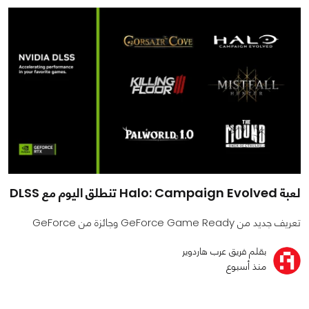
لعبة Halo: Campaign Evolved تنطلق اليوم مع DLSS
تعريف جديد من GeForce Game Ready وجائزة من GeForce
بقلم فريق عرب هاردوير
منذ أسبوع