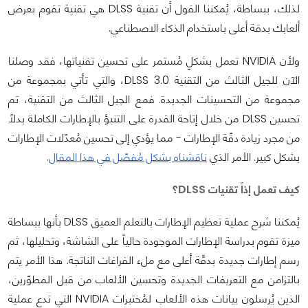
لذلك، ببساطة، يُمكننا القول أن تقنية DLSS هي تقنية تقوم بعرض
ألعابك بدقة أعلى باستخدام الذكاء الاصطناعي.
ولأن NVIDIA تعمل بشكلٍ مُستمر على تحسين تقنياتها، فقد وصلنا
الآن للجيل الثالث من التقنية DLSS 3.0، والتي تأتي بمجموعة من
مجموعة من التحسينات الجديدة. فمع الجيل الثالث من التقنية، تم
تحسين DLSS من خلال إتاحة القدرة على التنبؤ بالإطارات الكاملة بدلاً
من مجرد زيادة دقّة الإطارات - مما يؤدي إلى تحسين مُعدّلات الإطارات
بشكل كبير. الأمر الذي
ناقشناه بشكل مُفصّل في هذا المقال
.
كيف تعمل إذاً تقنيات DLSS؟
يُمكننا شرح عملية تعظيم الإطارات بالتعلم العميق DLSS بأنها ببساطة
ميزة تقوم بدراسة الإطارات الموجودة حالياً على الشاشة، وتحليلها، ثم
رسم إطارات جديدة بدقّة أعلى مع ملء الفراغات الناتجة. هذا الأمر يتم
بالتزامن مع التعريفات الجديدة وتحسين الألعاب من قبل المطوّرين،
الذين يُرسلون بيانات هذه الألعاب لمُختبرات NVIDIA التي تدع عملية