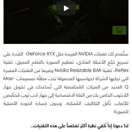
ستُقدم لك تقنيات NVIDIA الفريدة مثل GeForce RTX القدرة على
تسريع تتبّع الأشعّة العتادي، تعظيم الصورة بالتعلم العميق، تقنية
Reflex، تقنية Nvidia Resizable BAR وغيرها من التقنيات المميزة
التي تجلبها الشركة لحواسيبها المحمولة تحت مظلّة تصميمات Max-
Q العديد من الميزات المُخصّصة التي تُساعدك في تحويل جهاز
اللابتوب الخاص بك من الفئة الاقتصادية إلى جهاز لاب توب مُخصّص
للألعاب بأقل التكاليف المُمكنة، وبدون خسارة الجودة الأصلية
للصورة!
لذا دعونا إذاً نُلقي نظرة أكثر تفحّصاً على هذه التقنيات…