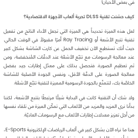
في بعض الأحيان!
كيف حسّنت تقنية DLSS تحربة ألعاب الأجهزة الاقتصادية؟
لعل هذه الميزة تحديداً هي الميزة التي تجعل الأداء الناتج من تفعيل
تقنية تتبع الأشعة أو Ray Tracing أمرًا مقبولًا في الوقت الحالي.
حيث أنك تستطيع الآن تخفيف الحمل عن كارت الشاشة بشكل كبير
عند معالجة الرسومات مع تتبّع الأشعّة عند الدقّات المُنخفضة، ومن
ثم تعظيم الصورة. فتحصل بذلك على معدّل إطارات جيد بفضل
معالجة الصورة على الدقّة الأقل، ونفس الجودة الأصلية للشاشة
الخاصّة بك، لتتمتّع بالجودة الرسومية المميزة لتقنية تتبّع الأشعّة.
ولا شك أن التقنية كانت في البداية شيئًا مرتبطًا بتتبع الأشعة، لكننا
بدأنا نرى المزيد والمزيد من الألعاب التي تمكّن الميزة من تلقاء نفسها
من أجل تعزيز معدلات إطارات الألعاب مع الرسومات العاديّة.
هذا ما نراه الآن بشكل كبير في ألعاب الرياضات الإلكترونية E-Sports،