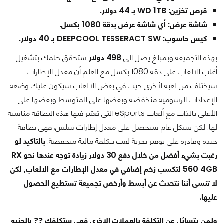
قرص تخزين: WD 1TB بـ 44 دولار.
شاشة عرض: أي شاشة عرض بدقة 1080 بكسل.
كيس حاسوب: DEEPCOOL TESSERACT SW بـ 40 دولار.
بهذه التجميعة وبمبلغ يصل الى
498 دولار
ستحقق حلمك بتشغيل
أغلب الالعاب على دقة 1080 بكسل مع العلم أن معدل الإطارات
سيختلف من لعبة لأخرى حيث في بعض الالعاب سيكون عليك وضعه
الإعدادات الرسومية منخفضة وبعضها على المتوسط وبعضها على
الأعلى بالذات مع ألعاب eSports التي تعتبر فيها هذه البطاقة مناسبة
لها. لكن بشكل عام ستحصل على معدل إطارات سلس, فهي بطاقة
جيدة وقادرة على توفير تجربة لعب بتكلفة مالية منخفضة.
بالتاكيد لو
رغبت بشيء أفضل من خلال دفع 30 دولار زيادة توجه عندها نحو RX
560 4GB لتكسب زخم إضافي في معدل الإطارات مع الالعاب, لكن
لا تنسى أننا نتحدث عن أبسط وأرخص تجميعة تستطيع الحصول
عليها.
ولمن يتسائل عن التكلفة بالعملات الاخرى فهي ستكلفك
?? بالجنيه