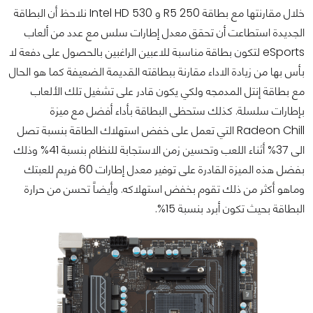
خلال مقارنتها مع بطاقة R5 250 و Intel HD 530 نلاحظ أن البطاقة
الجديدة استطاعت أن تحقق معدل إطارات سلس مع عدد من ألعاب
eSports لتكون بطاقة مناسبة للاعبين الراغبين بالحصول على دفعة لا
بأس بها من زيادة الاداء مقارنة ببطاقته القديمة الضعيفة كما هو الحال
مع بطاقة إنتل المدمجه ولكي يكون قادر على تشغيل تلك الألعاب
بإطارات سلسلة. كذلك ستحظى البطاقة بأداء أفضل مع ميزة
Radeon Chill التي تعمل على خفض استهلاك الطاقة بنسبة تصل
الى 37% أثناء اللعب وتحسين زمن الاستجابة للنظام بنسبة 41% وذلك
بفضل هذه الميزة القادرة على توفير معدل إطارات 60 فريم للعبتك
وماهو أكثر من ذلك تقوم بخفض استهلاكه. وأيضاً تحسن من حرارة
البطاقة بحيث تكون أبرد بنسبة 15%.