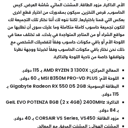
الأم, الذاكرة, مزود الطاقة, المشتت المائي, شاشة العرض, كيس
الحاسوب, قرص التخزين, سيكون بمقدورك من اختيار قطع اخرى
بعكس التي قمنا باختيارها, لكننا ننوه لك أننا نختار تلك التجميعة لك
لتكون تجميعة حاسوب كاملة متكاملة وما عليك سوى أن تطلبها من
مواقع الشراء أو من المتاجر المتواجدة في بلدك. قد تختلف معنا في
اللوحة الأم أو باقي مكونات حاسوب وفقاً لتفضيلك الشخصي مع
ذلك نحن نختار باقي مكونات الحاسوب وفقاً لخبرتنا ووجهة نظرنا
وتوافقها خاصة من ناحية اللوحة والذاكرة.
المعالج المركزي: AMD RYZEN 3 1300X بـ 115 دولار.
اللوحة الأم: MSI B350M PRO-VD PLUS بـ 60 دولار.
البطاقة الرسومية: Gigabyte Radeon RX 550 D5 2GB بـ
115 دولار.
الذاكرة: GeIL EVO POTENZA 8GB (2 x 4GB) 2400MHz
بـ 84 دولار.
مزود الطاقة: CORSAIR VS Series, VS450 بـ 40 دولار.
المشتت الهوائي: المشتت المرفق مع المعالج.