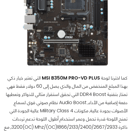
كما اخترنا لوحة
MSI B350M PRO-VD PLUS
التي تعتبر خيار ذكي
بهذا المبلغ المنخفض من المال والذي يصل إلى 60 دولار فقط فهي
تمتاز بتقنية DDR4 Boost التي تحقق استقرار مثالي للذواكر وتعطيها
دفعة إضافية من الأداء, Audio Boost نظام صوتي قوي لسماع
الأصوات بجودة عالية, مكونات Military Class 4 عالية الجودة التي
تمنح اللوحة قدرة تحمل وعمر استخدام أطول. اللوحة تدعم ترددات
ذاكرة 1866/2133/2400/2667/2933(OC)/3200(OC) Mhz, مع