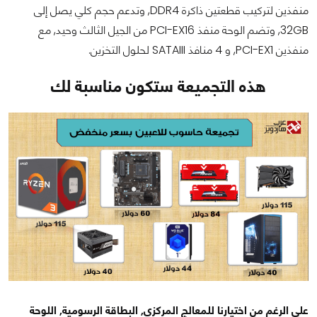
منفذين لتركيب قطعتين ذاكرة DDR4, وتدعم حجم كلي يصل إلى
32GB, وتضم الوحة منفذ PCI-EX16 من الجيل الثالث وحيد, مع
منفذين PCI-EX1, و 4 منافذ SATAIII لحلول التخزين.
هذه التجميعة ستكون مناسبة لك
على الرغم من اختيارنا للمعالج المركزي, البطاقة الرسومية, اللوحة