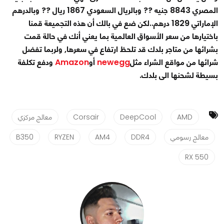
المصري 8843 جنيه ?? وبالريال السعودي 1867 ريال ?? وبالدرهم
الإماراتي 1829 درهم
..لكن ضع في بالك أن هذه التجميعة قمنا
باختيارها من سعر الأسواق العالمية بما يعني أنك في حالة قمت
بشرائها من متاجر بلدك قد تلحظ ارتفاع في سعرها, ولربما تفضل
شرائها من مواقع الشراء مثل
newegg
أو
Amazon
ودفع تكلفة
بسيطة لشحنها الى بلدك.
AMD
DeepCool
Corsair
معالج مركزي
معالج رسومي
DDR4
AM4
RYZEN
B350
RX 550