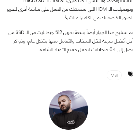
الثانية الواحدة، ولا ننسى أيضاً قاريء بطاقات الـ micro SD
وتوصيلات الـ HDMI التي ستمكنك من العمل على شاشة أخرى لتحرير
الصور الخاصة بك من الكاميرا مباشرةً.
تم تسليح هذا الجهاز أيضاً بسعة تخزين 512 جيجابايت من الـ SSD من
أجل أفضل سرعة لنقل الملفات والتعامل معها بشكل عام، وذواكر
تصل إلى 64 جيجابايت لتحمل جميع الأعباء الشاقة.
MSI