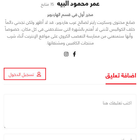
عمر محمود البيه
15 متابع
محرر أول في قسم الهاردوير
صانع محتوى وسكربت رايتر لصالح عرب هاردوير، قد لا أظهر ولكن تجدني دائماً
خلف الكواليس لأنني لا أهتم بالشهرة التي ستلاحقني في كل مكان، خصوصاً
وأنها ستمنعني من ممارسة التعصب الكروي على مواقع الإنترنت أثناء شرب
منتجات الكافيين ومشتقاتها.
اضافة تعليق
تسجيل الدخول