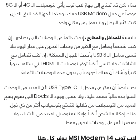
هذا، لكن قد تحتاج إلى جهاز لاب توب يأتي بتوصيلات الـ 4G أو الـ 5G
عوضاً عن حمل USB Modem معك، وهذه الأجهزة قد تليق لك إن
كنت كثير الترحال ولا تعمل من مكانٍ واحد.
بالنسبة
للمداخل والمخارج،
إبحث دائماً عن الوصلات التي تحتاجها. إن
كنت شخصاً يتعامل مع الكثير من وحدات التخزين على مدار اليوم فلا
تنسى مداخل الـ USB 3 بأحدث الأجيال الممكنة، إن كنت تتعامل مع
الشاشات فلا تنسى أيضاً توفر توصيلات الـ HDMI التي ستلعب دوراً
كبيراً وأشك أن هناك أجهزة تأتي بدون هذه التوصيلات للأمانة.
يجب أيضاً أن تفكر في مدخل الـ USB Type-C لأن العديد من الوحدات
المتواجدة حالياً تعتمد عليه، ولا ننسى وجود الـ Docks التي تقوم بفتح
العديد من التوصيلات من خلالها لتتمتع بتوصيلاتٍ أكثر من ذي قبل.
هناك إمكانية الشحن أيضاً وإمكانية توصيل العديد من الأشياء، ولا
يقتصر الأمر على وحدات التخزين فقط.
لاب توب MSI Modern 14 يوفر كل هذا