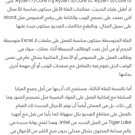
Ryzen 3/Core i3، Ryzen 5/Core i5 وRyzen 7/Core i7. حتى
لا أطيل عليك الحديث، معالجات الفئة الأقل ستكون مناسبة للأعمال
التي تعتمد على تصفح الويب والكتابة على برامج النصوص مثل Word
على سبيل المثال، وبالطبع مكالمات الفيديو ستكون جيدة عليها.
الفئة المتوسطة ستكون مناسبة للعمل على ملفات الـ Excel متوسطة
الحجم أو من أجل تعدد الوظائف البسيطة أثناء عملك، سواء في
وظائف العمل على النصوص أو الأعمال المكتبية بشكلٍ عام في نفس
الوقت الذي تقوم فيه بالتعامل مع صفحات الويب أو أي مهمة أخرى
بجانبها.
أما بالنسبة للفئة الثالثة، فستفتح لك أذرعها من أجل جميع المزايا
السابقة مع إمكانية العمل على المواد البصرية مثل تصميم الصور وما
إلى ذلك، بل من الممكن أيضاً أن توفر الأجيال الجديدة لك القيام
بالعمل على مقاطع الفيديو بكل سهولة كما رأينا من قبل مع أجهزة
Tiger Lake من الجيل الجديد من Intel، وهذا لفتح بوابة جديدة في
عالم صناعة المحتوى بشكل مبدئي بدون ضخ الكثير من الأموال في