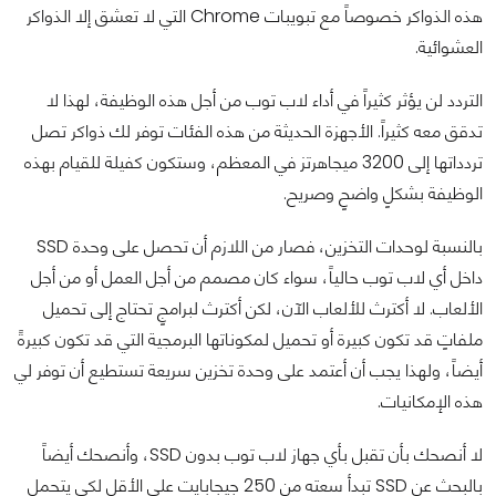
هذه الذواكر خصوصاً مع تبويبات Chrome التي لا تعشق إلا الذواكر
العشوائية.
التردد لن يؤثر كثيراً في أداء لاب توب من أجل هذه الوظيفة، لهذا لا
تدقق معه كثيراً. الأجهزة الحديثة من هذه الفئات توفر لك ذواكر تصل
تردداتها إلى 3200 ميجاهرتز في المعظم، وستكون كفيلة للقيام بهذه
الوظيفة بشكلٍ واضحٍ وصريح.
بالنسبة لوحدات التخزين، فصار من اللازم أن تحصل على وحدة SSD
داخل أي لاب توب حالياً، سواء كان مصمم من أجل العمل أو من أجل
الألعاب. لا أكترث للألعاب الآن، لكن أكترث لبرامجٍ تحتاج إلى تحميل
ملفاتٍ قد تكون كبيرة أو تحميل لمكوناتها البرمجية التي قد تكون كبيرةً
أيضاً، ولهذا يجب أن أعتمد على وحدة تخزين سريعة تستطيع أن توفر لي
هذه الإمكانيات.
لا أنصحك بأن تقبل بأي جهاز لاب توب بدون SSD، وأنصحك أيضاً
بالبحث عن SSD تبدأ سعته من 250 جيجابايت على الأقل لكي يتحمل