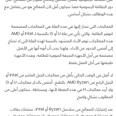
دور البطاقة الرسومية معنا سيكون أقل لأن المعالج هو من يتعامل مع
هذه الوظائف بشكل أساسي.
المعالجات التي ننحاز إليها في هذه الفئة هي المعالجات المصممة
لتوفير الطاقة، والتي تأتي من فئة U أو G بالنسبة لـ Intel أو AMD.
هذه المعالجات توفر الأداء المنشود بالنسبة لهذه الفئة التي لا تحتاج
إلى أقصى الحدود من الأداء، ولهذا يجب أن أنوه أنها في الأصل
مصممة من أجل الأجهزة النحيفة الموفرة للطاقة، وهذه الأجهزة
طبيعتها من أجل العمل فقط.
لا أقبل في الوقت الحالي بأقل من معالجات الجيل العاشر من Intel أو
الجيل الرابع من AMD Ryzen. بالطبع، أختص بالذكر معالجات U أو G
ولا أريد معالجات H في هذه النقطة لأنها، وببساطة، ستكون أعلى من
المطلوب بشكلٍ واضح.
عند إختيارك للمعالج من سلاسل Ryzen أو Intel، ستحتك بفئات