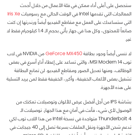
ستحصل على أعلى أداء ممكن في فئة الأعمال من خلال أحدث
المعالجات التي تقدمها Intel في الوقت الحالي مع رسوميات
Iris Xe
التي ستساعدك على العمل مع مقاطع الفيديو أيضاً ورندرتها إن كنت
صانعاً للمحتوى، وكل هذا في جهاز يأتي بحجم الـ 1.4 كيلوجرام فقط لا
غير.
لا ننسى أيضاً وجود بطاقة
GeForce MX450
من NVIDIA في لاب
توب MSI Modern 14، والتي تساعد على إعطاء أداءٍ أسرع في بعض
الوظائف، ومنها تعديل الصور ومقاطع الفيديو. لن تمانع البطاقة
تشغيل بعض الألعاب الخفيفة، وأكرر، الخفيفة فقط لمن يريد التسلية
على هذه الأجهزة.
بشاشة IPS من أجل أفضل عرض للألوان وتوصيلات تمكنك من
الوصول لأي شيء، فأنت في أمانٍ مع هذا الجهاز. توصيلات الـ
Thunderbolt 4 متواجدة في نسخة Intel من هذا اللاب توب لكي
تدعم شحن الأجهزة ونقل الملفات بسرعة تصل إلى 40 جيجابت في