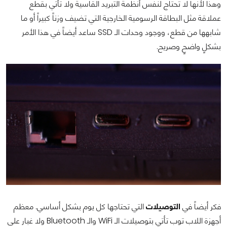
وهذا لأنها لا تحتاج لنفس أنظمة التبريد القاسية ولا تأتي بقطع
عملاقة مثل البطاقة الرسومية الخارجية التي تضيف وزناً كبيراً أو ما
شابهها من قطع، ووجود وحدات الـ SSD ساعد أيضاً في هذا الأمر
بشكلٍ واضحٍ وصريح.
فكر أيضاً في
التوصيلات
التي تحتاجها كل يوم بشكل أساسي. معظم
أجهزة اللاب توب تأتي بتوصيلات الـ WiFi والـ Bluetooth ولا غبار على