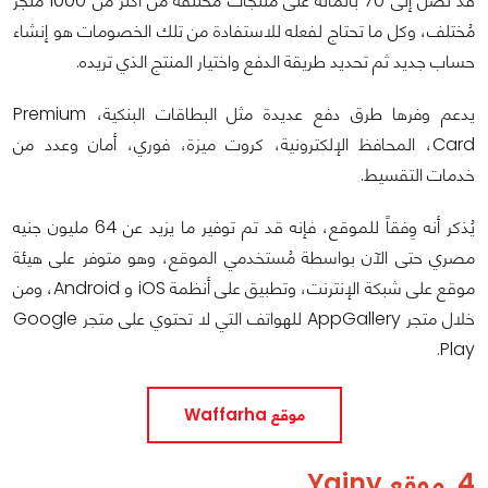
قد تصل إلى 70 بالمائة على منتجات مختلفة من أكثر من 1000 متجر
مُختلف، وكل ما تحتاج لفعله للاستفادة من تلك الخصومات هو إنشاء
حساب جديد ثم تحديد طريقة الدفع واختيار المنتج الذي تريده.
يدعم وفرها طرق دفع عديدة مثل البطاقات البنكية، Premium
Card، المحافظ الإلكترونية، كروت ميزة، فوري، أمان وعدد من
خدمات التقسيط.
يُذكر أنه وِفقاً للموقع، فإنه قد تم توفير ما يزيد عن 64 مليون جنيه
مصري حتى الآن بواسطة مُستخدمي الموقع، وهو متوفر على هيئة
موقع على شبكة الإنترنت، وتطبيق على أنظمة iOS و Android، ومن
خلال متجر AppGallery للهواتف التي لا تحتوي على متجر Google
Play.
موقع Waffarha
4. موقع Yajny