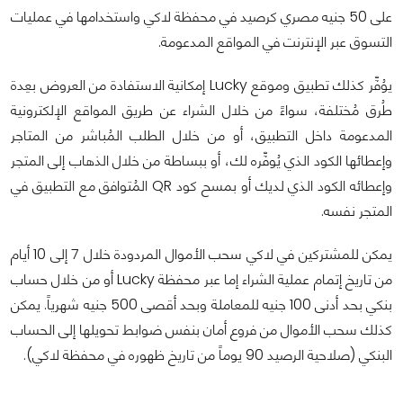
على 50 جنيه مصري كرصيد في محفظة لاكي واستخدامها في عمليات
التسوق عبر الإنترنت في المواقع المدعومة.
يوُفِّر كذلك تطبيق وموقع Lucky إمكانية الاستفادة من العروض بعِدة
طُرق مُختلفة، سواءً من خلال الشراء عن طريق المواقع الإلكترونية
المدعومة داخل التطبيق، أو من خلال الطلب المُباشر من المتاجر
وإعطائها الكود الذي يُوفِّره لك، أو ببساطة من خلال الذهاب إلى المتجر
وإعطائه الكود الذي لديك أو بمسح كود QR المُتوافق مع التطبيق في
المتجر نفسه.
يمكن للمشتركين في لاكي سحب الأموال المردودة خلال 7 إلى 10 أيام
من تاريخ إتمام عملية الشراء إما عبر محفظة Lucky أو من خلال حساب
بنكي بحد أدنى 100 جنيه للمعاملة وبحد أقصى 500 جنيه شهرياً. يمكن
كذلك سحب الأموال من فروع أمان بنفس ضوابط تحويلها إلى الحساب
البنكي (صلاحية الرصيد 90 يوماً من تاريخ ظهوره في محفظة لاكي).