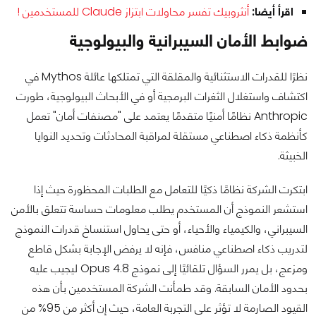
اقرأ أيضا:
أنثروبيك تفسر محاولات ابتزاز Claude للمستخدمين !
ضوابط الأمان السيبرانية والبيولوجية
نظرًا للقدرات الاستثنائية والمقلقة التي تمتلكها عائلة Mythos في
اكتشاف واستغلال الثغرات البرمجية أو في الأبحاث البيولوجية، طورت
Anthropic نظامًا أمنيًا متقدمًا يعتمد على "مصنفات أمان" تعمل
كأنظمة ذكاء اصطناعي مستقلة لمراقبة المحادثات وتحديد النوايا
الخبيثة.
ابتكرت الشركة نظامًا ذكيًا للتعامل مع الطلبات المحظورة حيث إذا
استشعر النموذج أن المستخدم يطلب معلومات حساسة تتعلق بالأمن
السيبراني، والكيمياء والأحياء، أو حتى يحاول استنساخ قدرات النموذج
لتدريب ذكاء اصطناعي منافس، فإنه لا يرفض الإجابة بشكل قاطع
ومزعج، بل يمرر السؤال تلقائيًا إلى نموذج Opus 4.8 ليجيب عليه
بحدود الأمان السابقة. وقد طمأنت الشركة المستخدمين بأن هذه
القيود الصارمة لا تؤثر على التجربة العامة، حيث إن أكثر من 95% من