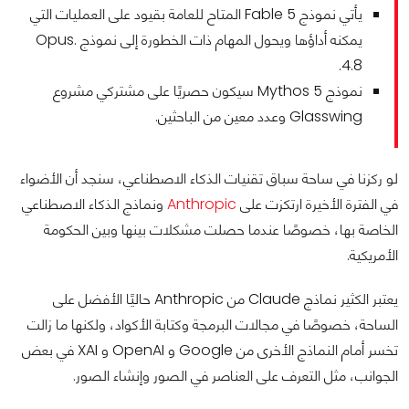
يأتي نموذج Fable 5 المتاح للعامة بقيود على العمليات التي
يمكنه أداؤها ويحول المهام ذات الخطورة إلى نموذج .Opus
4.8.
نموذج Mythos 5 سيكون حصريًا على مشتركي مشروع
Glasswing وعدد معين من الباحثين.
لو ركزنا في ساحة سباق تقنيات الذكاء الاصطناعي، سنجد أن الأضواء
في الفترة الأخيرة ارتكزت على
Anthropic
ونماذج الذكاء الاصطناعي
الخاصة بها، خصوصًا عندما حصلت مشكلات بينها وبين الحكومة
الأمريكية.
يعتبر الكثير نماذج Claude من Anthropic حاليًا الأفضل على
الساحة، خصوصًا في مجالات البرمجة وكتابة الأكواد، ولكنها ما زالت
تخسر أمام النماذج الأخرى من Google و OpenAI و XAI في بعض
الجوانب، مثل التعرف على العناصر في الصور وإنشاء الصور.