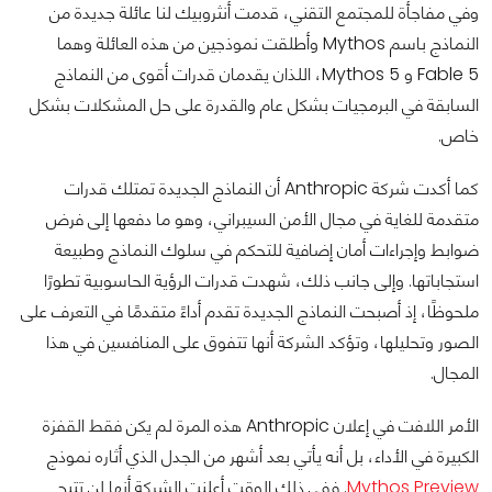
وفي مفاجأة للمجتمع التقني، قدمت أنثروبيك لنا عائلة جديدة من
النماذج باسم Mythos وأطلقت نموذجين من هذه العائلة وهما
Fable 5 و Mythos 5، اللذان يقدمان قدرات أقوى من النماذج
السابقة في البرمجيات بشكل عام والقدرة على حل المشكلات بشكل
خاص.
كما أكدت شركة Anthropic أن النماذج الجديدة تمتلك قدرات
متقدمة للغاية في مجال الأمن السيبراني، وهو ما دفعها إلى فرض
ضوابط وإجراءات أمان إضافية للتحكم في سلوك النماذج وطبيعة
استجاباتها. وإلى جانب ذلك، شهدت قدرات الرؤية الحاسوبية تطورًا
ملحوظًا، إذ أصبحت النماذج الجديدة تقدم أداءً متقدمًا في التعرف على
الصور وتحليلها، وتؤكد الشركة أنها تتفوق على المنافسين في هذا
المجال.
الأمر اللافت في إعلان Anthropic هذه المرة لم يكن فقط القفزة
الكبيرة في الأداء، بل أنه يأتي بعد أشهر من الجدل الذي أثاره نموذج
Mythos Preview
. ففي ذلك الوقت أعلنت الشركة أنها لن تتيح