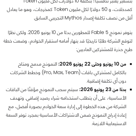
بتسعير يعتبر تنافسيًا؛ بتكلفة 10 دولارات لكل مليون Token
كمدخلات، و 50 دولارًا لكل مليون Token كمخرجات، وهو ما يعادل
أقل من نصف تكلفة إصدار Mythos التجريبي السابق.
يتوفر نموذج Fable 5 للمطورين بدءًا من 10 يونيو 2026. ولكن نظرًا
لتوقع الشركة طلبًا تاريخيًا قد ينهار أمامه استقرار الخوادم، وضعت خطة
طرح حذرة للمشتركين العاديين:
من 10 يونيو وحتى 22 يونيو 2026:
النموذج مدمج ومتاح
بالكامل لمشتركي باقات (Pro, Max, Team) وخطط الشركات
دون أي تكلفة إضافية.
بدءًا من 23 يونيو 2026:
سيتم سحب النموذج مؤقتًا من الباقات
الأساسية، على أن يتطلب استخدامه شراء رصيد إضافي. وتهدف
الشركة من هذه الخطوة إلى إدارة سعة الخوادم بصورة أفضل، مع
إعادة إدراج النموذج ضمن الاشتراكات الأساسية بمجرد توفر السعة
الاستيعابية اللازمة.