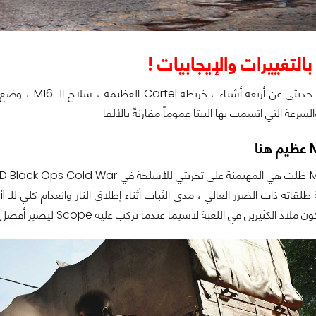
 بالتغييرات والإيجابيات !
سرعة التي اتسمت بها البيتا عموماً مقارنةً بالألفا.
لكثيرين في اللعبة لاسيما عندما تركب عليه Scope ليصير أفضل من الـ Sniper أحياناً.