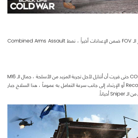
علي أن أركز في حديثي عن أربعة أشياء ، خريطة Cartel العظيمة ، سلاح الـ M16 ، وضع الـ FOV ضمن الإعدادات أخيراً ، نمط Combined Arms Assault
أول تجربة للـ M16 ظلت هي المهيمنة على تجربتي للأسلحة في COD Black Ops Cold War حتى قررت أن أتنازل لأجل تجربة المزيد من الأسلحة ، جمال الـ M16
يكمن في سرعة طلقاته ذات الضرر العالي ، مدى الثبات أثناء إطلاق النار وانعدام كلي للـ Recoil أو الإرتداد إلى جانب سرعة التعامل به عموماً ، هذا السلاح جبار