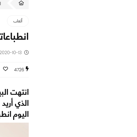
ا
ألعاب
انطباعاتنا عن بيتا  Cold War
2020-10-13 - منذ 5 سنوات
0
4726
الذي أريد
اليوم انطب