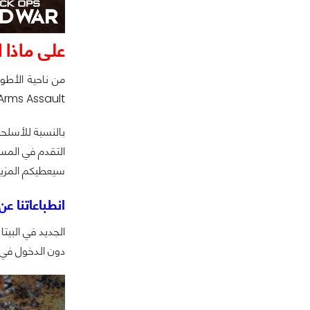
على ماذا اح
Combined Arms Assault وأما عن الخرائط فلدينا ellite ، Armada
سيعطيكم المزيد من التفاصيل عن الـ 
انطباعاتنا عن الـ Multiplayer في OD Black Ops Cold War
دون الدخول في تفاصيل الـ Gunsmith نفسه وهي ميزة الحقيقة لأني ظللت أل