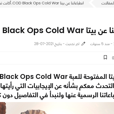
لمقالات
انطباعاتنا عن بيتا COD Black Ops Cold War..أكانت تجربة إيجابية؟
COD Black Ops..أكانت تجربة إيجابية؟
اخر تحديث - بتاريخ 2021-07-28
 التحدث معكم بشأنه عن الإيجابيات التي رأيته
اعاتنا الرسمية عنها ولنبدأ في التفاصيل دون كل