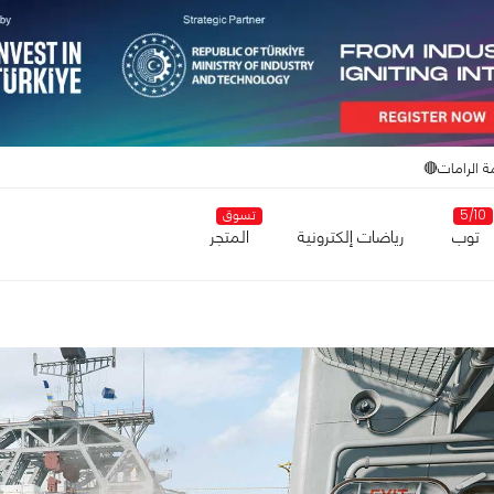
ة الرامات🔴
5/10
تسوق
توب
رياضات إلكترونية
المتجر