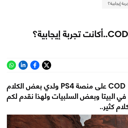
انتهت البيتا المفتوحة للعبة COD Black Ops Cold War على منصة PS4 ولدي بعض الكلام
ا في البيتا وبعض السلبيات ولهذا نقدم لكم
ام كثير..