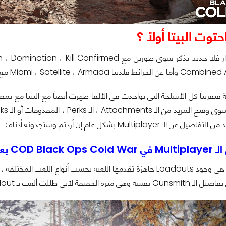
توت البيتا أولاً ؟
Miami ، Sat مع كل من Crossroads ، Moscow والجديدة Cartel.
Multiplayer بشكل عام إن أردتم وستجدونه أدناه :
C بعد التجربة!
الجديد في البيتا هي وجود Loadouts جاهزة تقدمها اللعبة بحسب أنو
عب بـ Loadout جاهز طوال وقت البيتا بسبب قصر مدتها.