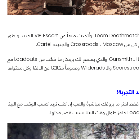
من ناحية الأطوار فلا جديد يذكر سوى طورين مع Team Deathmatch ، Domination ، Kill Confirmed وأتحدث طبعاً عن VIP Escort الجديد و طور
بالنسبة للأسلحة فتقريباً كل الأسلحة التي تواجدت في الألفا ظهرت أيضاً مع البيتا مع نمط الـ Gunsmith والذي يسمح لك بإبتكار ما شئت من Loadouts مع
التقدم في المستوى وفتح المزيد من الـ Attachments ، الـ Perks ، المقذوفات أو الـ Scorestreaks والـ Wildcrads وعموماً مقالتنا عن الألفا وكل محتواها
اع اللعب المختلفة ، فقط اختر ما يروقك مباشرةً والعب إن كنت تريد كسب الوقت مع البيتا