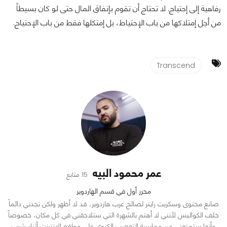
رفاهية إلى إحتياج. لا تحتاج أن تقوم بإنفاق المال حتى لو كان بسيطاً
من أجل إمتلاكها من باب الإحتياط، بل إمتكلها فقط من باب الإحتياج.
Transcend
عمر محمود البيه
15 متابع
محرر أول في قسم الهاردوير
صانع محتوى وسكربت رايتر لصالح عرب هاردوير، قد لا أظهر ولكن تجدني دائماً
خلف الكواليس لأنني لا أهتم بالشهرة التي ستلاحقني في كل مكان، خصوصاً
وأنها ستمنعني من ممارسة التعصب الكروي على مواقع الإنترنت أثناء شرب