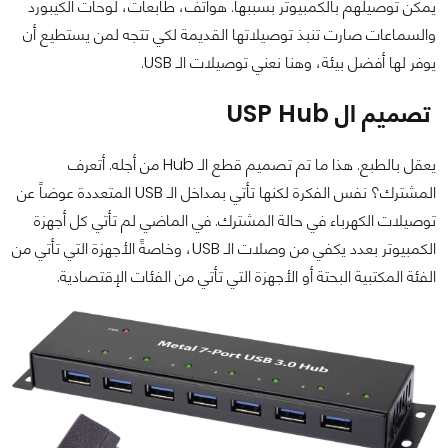
يمكن توصيلهم بالكمبيوتر بسببها. هواتف، طابعات، لوحات الكيبورد
والسماعات صارت تنبذ توصيلاتها القديمة لكي تتجه لمن يستطيع أن
يوفر لها أفضل بيئة، وهنا نعني توصيلات الـ USB.
تصميم ال USP Hub
يعقل بالطبع. هذا ما تم تصميم قطع الـ Hub من أجله. أتعرف
المشترك؟ نفس الفكرة لكنها تأتي بمداخل الـ USB المتعددة عوضاً عن
توصيلات الكهرباء في حالة المشترك. في الماضي لم تأتي كل أجهزة
الكمبيوتر بعدد يكفي من وصلات الـ USB، وخاصةً الأجهزة التي تأتي من
الفئة المكتبية البحتة أو الأجهزة التي تأتي من الفئات الإقتصادية.