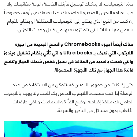
هذه التوصيلات. لا يمكنك توصيل فأرتك الخاصة، لوحة مفاتيحك ولا
حتى بطاقة التخزين الصغيرة الخاصة بك. هذا يضعك في أزمة، خصوصاً
إن كنت من النوع الذي يحتاج إلى التوصيلات المختلفة أو يحتاج للقيام
بالعمل مع البيانات التي يتم تزويده بها من خلال وحدات التخزين.
هناك أيضاً أجهزة Chromebooks والنسخ الجديدة من أجهزة
اللابتوب التي تعرف بـ Ultra books والتي تأتي بنظام تشغيل ويندوز
والتي ضحت بالعديد من المنافذ في سبيل خفض سُمك الجهاز وتتضح
فائدة هذا الجهاز مع تلك الأجهزة المحمولة.
حتى إذا كنت من جمهور اللاعبين فستتمكن من الاستفادة من هذه
الوصلة إذا كنت تستخدم اللابتوب الخاص بك للعب ولا يوجد باللابتوب
الخاص بك منافذ إضافية لوضع الفأرة والسماعات وباقي طرفيات
الألعاب بدون مشاكل في التأخير والسرعة.