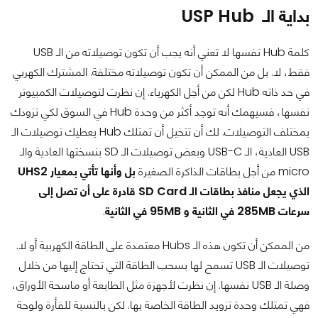
بداية الـ USP Hub
كلمة Hub نفسها لا تعني أنه يجب أن تكون توصيلاته من الـ USB
فقط، لا. بل من الممكن أن تكون توصيلاته مختلفة. المشترك الكهربي
في حد ذاته Hub لكن من أجل الكهرباء. إن نظرت لتوصيلات الكمبيوتر
نفسها، فسيهمك أنه توجد أكثر من وحدة Hub في السوق لكي تزودك
بمختلف التوصيلات. لك أن تتخيل أن تمتلك Hub يعطيك توصيلات الـ
USB العادية، الـ USB-C وبعض توصيلات الـ SD بنسختها العادية والـ
micro من أجل بطاقات الذاكرة الصغيرة
بل وأنها تأتي بمعيار UHS2
الذي يجعل منافذ بطاقات الـ SD Card قادرة على أن تصل إلى
سرعات 285MB في الثانية و 95MB في الثانية
.
من الممكن أن تكون هذه الـ Hubs معتمدة على الطاقة الكهربية أو لا.
توصيلات الـ USB تسمح لها بسحب الطاقة التي تحتاج إليها من خلال
وصلة الـ USB نفسها. إن نظرت لأجهزة مثل الطابعة أو ماسحة الأوراق،
فهي تمتلك وحدة تزويد الطاقة الخاصة بها. لكن بالنسبة للفأرة ولوحة