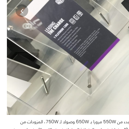
اما انت كنت تبحث عن كفاءة اقل فاليك الفئة الجديدة V Gold قادمة بمزودات ذات قدرة تبدء من 550W مرورا بـ 650W وصولا لـ 750W، المزودات من