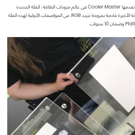
فى البداية كانت لنا نظرة على الفئة الجديدة V Platinum وهى واحدة من اعلى الفئات التي تقدمها Cooler Master فى عالم مزودات الطاقة، الفئة الجديدة
قادمة بمزودات طاقة تبدء من 850W، 1000W وتنتهى بأعلى نسخة بقدرة 1300W والنسخة الأخيرة قادمة بمروحة تبريد RGB. من المواصفات الأولية لهذه الفئة