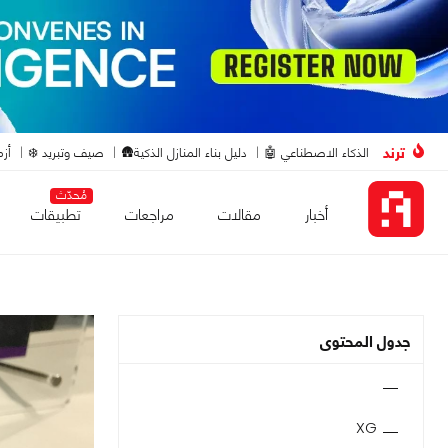
ترند
الذكاء الاصطناعي 🤖
دليل بناء المنازل الذكية🛖
صيف وتبريد ❄️
أزم
مُحدّث
أخبار
مقالات
مراجعات
تطبيقات
جدول المحتوى
XG