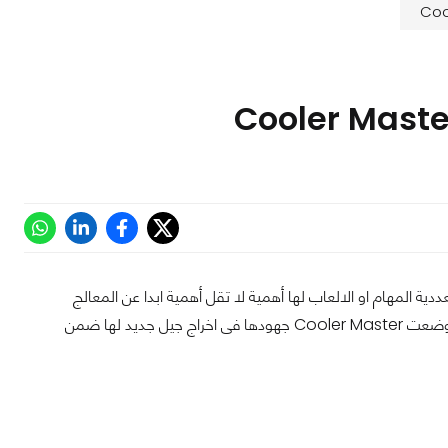
 المهام او الالعاب لها أهمية لا تقل أهمية ابدا عن المعالج
المركزي او المعالج الرسومي، ببساطة بدون المزود لا يمكن لأيا من تلك القطع العمل لذا وضعت Cooler Master جهودها فى اخراج جيل جديد لها ضمن