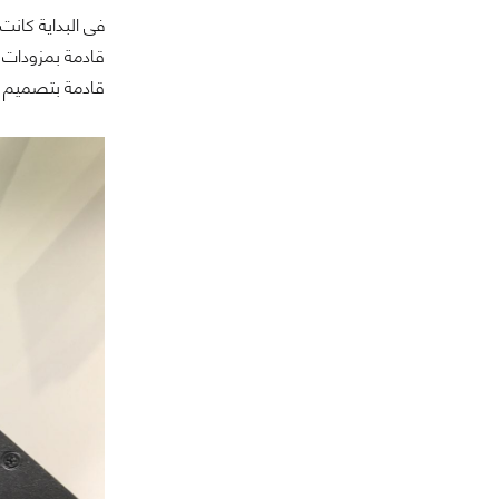
قادمة بتصميم Modular بالكامل، دائرة طاقة ذات تصميم حاصل على كفاءة طاقة Platinum وضمان 10 سنوات