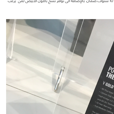
المسمى حاصله على شهادة كفاءة Gold بتصميم Modular بالكامل مع تمتع الفئة بعدد 10 سنوات ضمان. بالإضافة الى توافر نسخ باللون الأبيض لمن يرغب