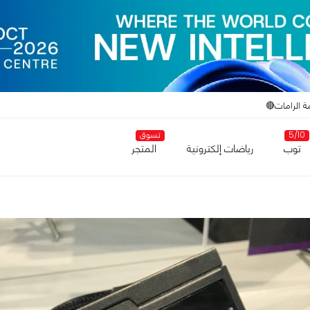
ة الرامات🔴
5/10
تسوق
توب
رياضات إلكترونية
المتجر