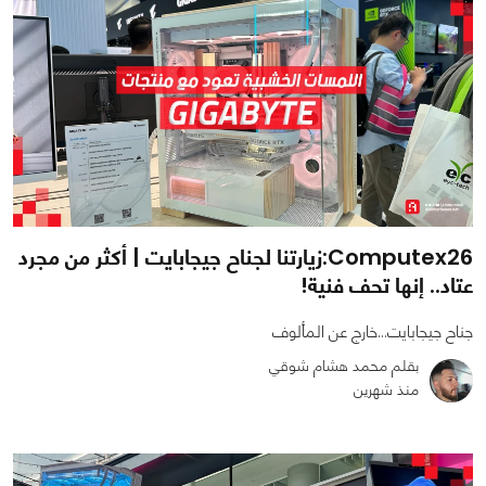
Computex26:زيارتنا لجناح جيجابايت | أكثر من مجرد
عتاد.. إنها تحف فنية!
جناح جيجابايت...خارج عن المألوف
بقلم محمد هشام شوقي
منذ شهرين
0
0
1510