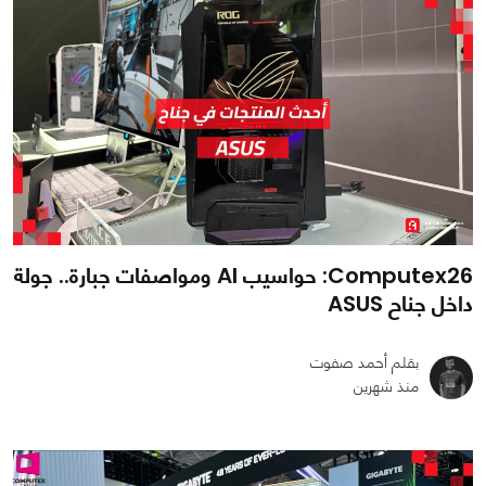
Computex26: حواسيب AI ومواصفات جبارة.. جولة
داخل جناح ASUS
بقلم أحمد صفوت
منذ شهرين
0
0
1683