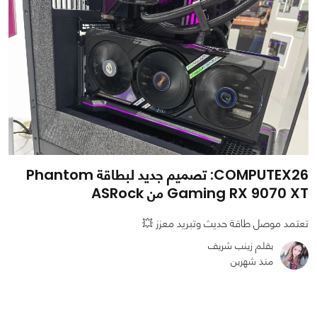
COMPUTEX26: تصميم جديد لبطاقة Phantom
Gaming RX 9070 XT من ASRock
تعتمد موصل طاقة حديث وتبريد معزز 💥
بقلم زينب شريف
منذ شهرين
0
0
899