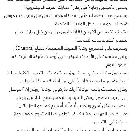
يسمى بـ"ميادين رماية" في إطار " معارك الحرب الاليكترونية"
ويسمح هذا النظام للباحثين بمحاكاة هجمات من قبل قوى أجنبية ومن
قراصنة الحواسيب داخل الولايات المتحدة.
وقد تم تخصيص أكثر من 500 مليون دولار من قبل وزارة الدفاع
لتطوير "تكنولوجيات الانترنت".
ويشرف على المشروع وكالة البحوث المتقدمة الدفاع (Darpa) ،
والتي ساهمت في الأبحاث المبكرة التي أوصلت شبكة الإنترنت كما
نعرفها اليوم.
وسيكون هذا النموذج، بعد تجهيزه، بمثابة اختبار لتطوير التكنولوجيات
الدفاعية، وربما هجومية أيضاً على غرار أنظمة حماية الشبكات.
وقال المتحدث باسم الوكالة اريك مازكوني لوكالة رويترز إن "التوصل
إلى "إنترنت مصغر" يمكن السيطرة عليه سيسمح للباحثين بإجراء
التجارب بشكل أسرع ويتطلب أياماً لا أسابيع كما هو الحال الآن".
ومن ضمن الجهات المشتركة في تطوير هذا المشروع جامعة جونز
هوبكنز في بالتيمور.
وسيتم اختيار أحد هذه النماذج الخاصة ليتم إدخاله حيز التطبيق في