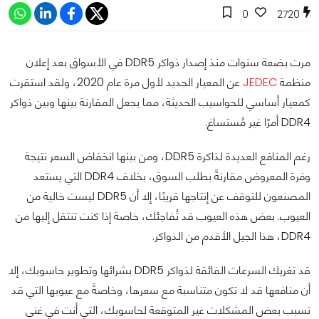
0
2720
مرت بضعة سنوات منذ إصدار ذواكر DDR5 في الأسواق بعد إعلان
منظمة
JEDEC
عن المعيار الجديد لأول مرة عام 2020، ولقد استقرت
كمعيار أساسي للحواسيب الحديثة، مما يجعل المقارنة بينها وبين ذواكر
DDR4 أمرًا غير مُستساغ.
رغم المنافع العديدة لذاكرة DDR5، ومن بينها انخفاض السعر نتيجة
وفرة المعروض مقارنةً بطلب السوق، بخلاف DDR4 التي يستعد
المصنعون للتوقف عن إنتاجها قريبًا، إلا أن DDR5 ليست خالية من
العيوب. بعض هذه العيوب قد تُفاجئك، خاصة إذا كنت تنتقل إليها من
DDR4، هذا الجيل الأقدم من الذواكر.
قد تغريك السرعات الفائقة لذواكر DDR5 بشرائها وتطوير حاسوبك، إلا
أن منافعها قد لا تكون متناسبة مع سعرها، وخاصةً مع عيوبها التي قد
تسبب بعض المشكلات غير المتوقعة لحاسوبك، التي أنت في غنى