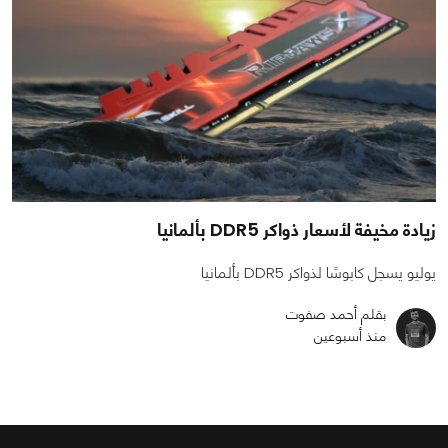
زيادة مخيفة لأسعار ذواكر DDR5 بألمانيا
يوليو يسجل كابوسًا لذواكر DDR5 بألمانيا
بقلم أحمد صفوت
منذ أسبوعين