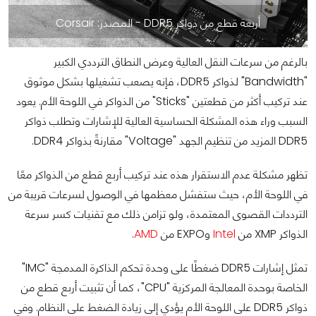
أربعة قطع من ذواكر DDR5 - المصدر: Corsair
بالرغم من سرعات النقل العالية وعرض النطاق الترددي الكبير
"Bandwidth" لذواكر DDR5، فإنه يصعب تشغيلها بشكل موثوق
عند تركيب أكثر من قطعتين "Sticks" من الذواكر في اللوحة الأم. يعود
السبب وراء هذه المشكلة الحساسية العالية للإشارات وتطلب ذواكر
DDR5 المزيد من تنظيم الجهد "Voltage" مقارنةً بذواكر DDR4.
تظهر مشكلة عدم الاستقرار هذه عند تركيب أربع قطع من الذواكر معًا
في اللوحة الأم، حيث ستفشل معظمها في الوصول لسرعات قريبة من
الترددات القصوى المعتمدة، ولو تزامن ذلك مع تقنيات كسر سرعة
الذواكر XMP من
Intel
وEXPO من
AMD
.
تمثل إشارات DDR5 ضغطًا على وحدة تحكم الذاكرة المدمجة "IMC"
الخاصة بوحدة المعالجة المركزية "CPU"، كما أن تثبيت أربع قطع من
ذواكر DDR5 على اللوحة الأم يؤدي إلى زيادة الضغط على النظام. وفي