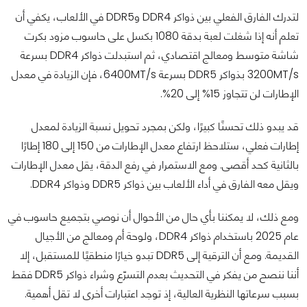
لتدرك الفارق الفعلي بين ذواكر DDR4 وDDR5 في الألعاب، يكفي أن
تعلم أنه إذا شغلت لعبة بدقة 1080 بكسل على حاسوب مزود بكرت
شاشة متوسط ومعالج اقتصادي، ثم استبدلت ذواكر DDR4 بسرعة
3200MT/s بذواكر DDR5 بسرعة 6400MT/s، فإن الزيادة في معدل
الإطارات لن تتجاوز 15% إلى 20%.
قد يبدو ذلك تحسنًا كبيرًا، ولكن بمجرد تحويل نسبة الزيادة لمعدل
إطارات فعلي، ستلاحظ ارتفاع معدل الإطارات من 150 إلى 180 إطارًا
بالثانية كحد أقصى. ومع الاستمرار في رفع الدقة، يقل معدل الإطارات
ويقل معه الفارق في أداء الألعاب بين ذواكر DDR5 وذواكر DDR4.
ومع ذلك، لا يمكننا بأي حال من الأحوال أن نوصي بتجميع حاسوب في
عام 2025 باستخدام ذواكر DDR4، ولوحة أم ومعالج من الأجيال
القديمة. ومع أن الترقية إلى DDR5 تبدو خيارًا منطقيًا للمستقبل، إلا
أننا ننصح من يفكر في التحديث بعدم التسرّع وشراء ذواكر DDR5 فقط
بسبب سرعاتها النظرية العالية، إذ توجد اعتبارات أخرى لا تقل أهمية.