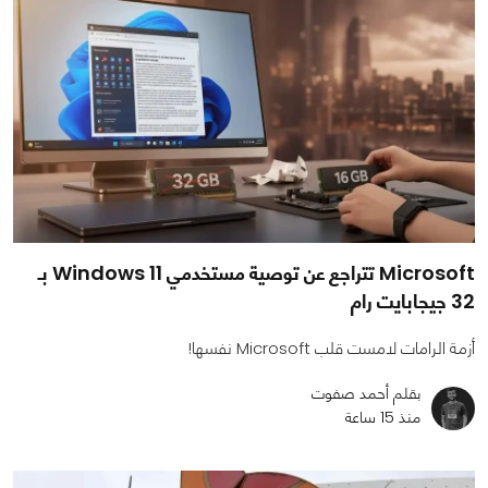
Microsoft تتراجع عن توصية مستخدمي Windows 11 بـ
32 جيجابايت رام
أزمة الرامات لامست قلب Microsoft نفسها!
بقلم أحمد صفوت
منذ 15 ساعة