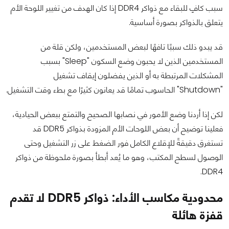
سبب كافٍ للبقاء مع ذواكر DDR4 إذا كان الهدف من تغيير اللوحة الأم
يتعلق بالذواكر بصورة أساسية.
قد يبدو ذلك سببًا تافهًا لبعض المستخدمين، ولكن قلة من
المستخدمين الذين لا يحبون وضع السكون "Sleep" بسبب
المشكلات المرتبطة به أو الذين يفضلون إيقاف تشغيل
"Shutdown" الحاسوب تمامًا قد يعانون كثيرًا مع بطء وقت التشغيل.
لكن إذا أردنا وضع الأمور في نصابها الصحيح والتمتع ببعض الحيادية،
فعلينا توضيح أن بعض اللوحات الأم المزودة بذواكر DDR5 قد
تستغرق دقيقةً للإقلاع الكامل فور الضغط على زر التشغيل وحتى
الوصول لسطح المكتب، وهو ما يُعد أبطأ بصورة ملحوظة من ذواكر
DDR4.
محدودية مكاسب الأداء: ذواكر DDR5 لا تقدم
قفزة هائلة