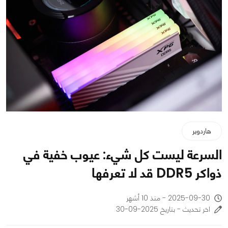
هاردوير
السرعة ليست كل شيء: عيوب خفية في
ذواكر DDR5 قد لا تعرفها
2025-09-30 - منذ 10 أشهر
اخر تحديث - بتاريخ 2025-09-30