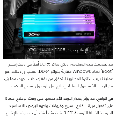
الإقلاع بذواكر DDR5 - المصدر: XPG
قد تصدمك هذه المعلومة، ولكن ذواكر DDR5 أبطأ في وقت إقلاع
"Boot" نظام Windows مقارنةً بذواكر DDR4. السبب وراء ذلك، هو
عملية تدريب الذاكرة المطلوبة للتحقق من دقة إعدادات الجهد، مما يزيد
من الوقت المُستغرق لعملية الإقلاع قبل الوصول لسطح المكتب.
في الواقع، قد يؤثر إصدار اللوحة الأم نفسها على وقت الإقلاع اعتمادًا
على تفعيل ميزة الإقلاع السريع وفروقات واجهة البرمجية الأساسية
الموحدة القابلة للتوسعة "UEFI". شخصيًا، أعتقد أن بطء وقت الإقلاع