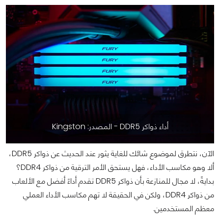
أداء ذواكر DDR5 - المصدر: Kingston
الآن، نتطرق لموضوع شائك للغاية يثور عند الحديث عن ذواكر DDR5،
ألا وهو مكاسب الأداء، فهل يستحق الأمر الترقية من ذواكر DDR4؟
بدايةً، لا مجال للمنازعة بأن ذواكر DDR5 تقدم أداءً أفضل مع الألعاب
من ذواكر DDR4، ولكن في الحقيقة لا تهم مكاسب الأداء العملي
معظم المستخدمين.