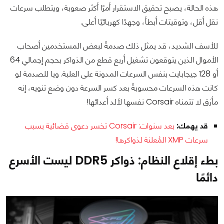
هذه الحالة، يصبح تحقيق الاستقرار أمرًا أكثر صعوبة، ويتطلب سرعات
نقل أقل، وتوقيتات أبطأ، وجهدًا كهربائيًا أعلى.
للأسف الشديد، قد يمثل ذلك صدمةً لبعض المستخدمين أصحاب
الأموال الذين يتوقعون تشغيل أربع قطع من الذواكر بحجم إجمالي 64
أو 128 جيجابايت بنفس السرعات المدونة على العلبة. ويا للصدمة لو
كانت هذه السرعات محسوبةً بعد كسر السرعة دون وضع تنويه، إنه
مأزق لا تتمناه Corsair نفسها لألد أعدائها!
قد يهمك:
بعد سنوات: Corsair تخسر دعوى قضائية بسبب
سرعات XMP المُعلنة لذواكرها!
بطء إقلاع النظام: ذواكر DDR5 ليست الأسرع
دائمًا