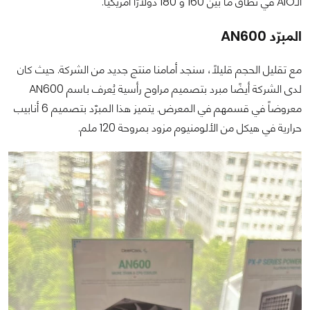
الـAIO في نطاق ما بين 160 و 180 دولارًا أمريكيًا.
المبرّد AN600
مع تقليل الحجم قليلاً، سنجد أمامنا منتج جديد من الشركة. حيث كان
لدى الشركة أيضًا مبرد بتصميم مراوح رأسية يُعرف باسم AN600
معروضاً في قسمهم في المعرض. يتميز هذا المبرّد بتصميم 6 أنابيب
حرارية في هيكل من الألومنيوم مزود بمروحة 120 ملم.