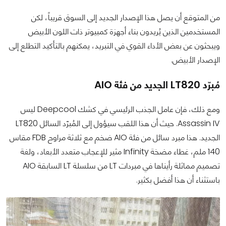
من المتوقع أن يصل هذا الإصدار الجديد إلى السوق قريباً، لكن
المستخدمين الذين يُريدون بناء أجهزة كمبيوتر ذات اللون الأبيض
ويبحثون عن بعض الأداء القوي في التبريد، يمكنهم بالتأكيد التطلع إلى
الإصدار الأبيض.
مُبرّد LT820 الجديد من فئة AIO
ومع ذلك، فإن عامل الجذب الرئيسي في كشك Deepcool ليس
Assassin IV. حيث أن هذا اللقب سيؤول إلى المُبرّد السائل LT820
الجديد. هذا مبرد سائل من فئة AIO ضخم مع ثلاثة مراوح FDB مقاس
140 ملم، غطاء مضخة Infinity مثير للإعجاب متعدد الأبعاد، ولغة
تصميم مماثلة رأيناها في مبردات LT من سلسلة LT السابقة AIO
باستثناء أن هذا أفضل بكثير.