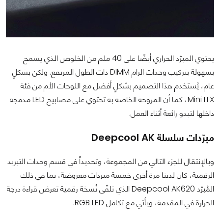
يحتوي المبرّد الحراري أيضًا على 40 ملم من الخلوص الذي يسمح
بسهولة بتركيب وحدات الرام DIMM ذات الطول المرتفع. ولكن بشكلٍ
عام، يُستخدم هذا التصميم بشكلٍ أفضل مع اللوحات الأم من فئة
Mini ITX، كما أن المروحة الخاصة به تحتوي على مصابيح LED مدمجة
داخلها لتبدو رائعة أثناء العمل.
مبرّدات سلسلة Deepcool AK
وبالإنتقال للجزء التالي من المجموعة، وتحديداً في قسم وحدات التبريد
الرقمية، كان لدينا مرة أخرى خمسة مبردات معروضة، بما في ذلك
المُبرّد Deepcool AK620 الذي تلقّى نُسخة رقمية تعرض قراءة درجة
الحرارة في المقدمة، ويأتي مع تكامل RGB LED.