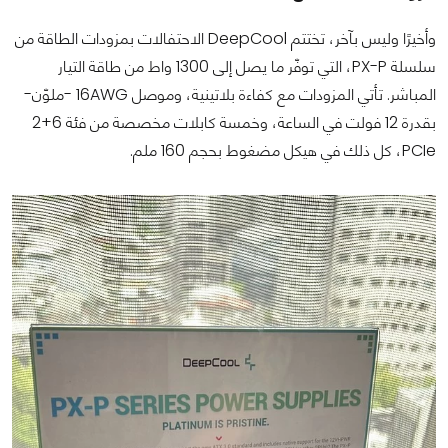
وأخيرًا وليس بآخر، تختتم DeepCool الاحتفالات بمزودات الطاقة من
سلسلة PX-P، التي توفّر ما يصل إلى 1300 واط من طاقة التيار
المباشر. تأتي المزودات مع كفاءة بلاتينية، وموصل 16AWG -ملوّن-
بقدرة 12 فولت في الساعة، وخمسة كابلات مخصصة من فئة 6+2
PCIe، كل ذلك في هيكل مضغوط بحجم 160 ملم.