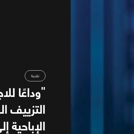
تقنية
"وداعًا للا
التزييف ا
الإباحية إل