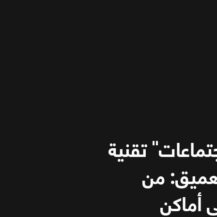
جتماعات" تقنية
لعميق: من
ى أماكن