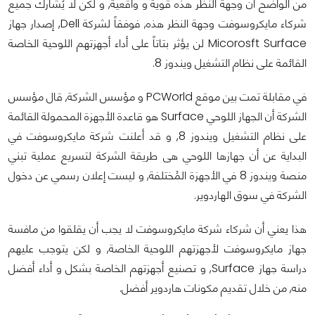
من الواضح أن وجهة النظر هذه قوية و واقعية, و لكن لا يُشارك جميع
شركاء مايكروسوفت وجهة النظر هذه, فوفقاً لشركة Dell, إصدار جهاز
Micorosft Surface لن يؤثر بتاتاً على أداء أجهزتهم اللوحية الخاصة
القائمة على نظام التشغيل ويندوز 8.
في مقابلة تمت بين موقع PCWorld و مؤسس الشركة, قال مؤسس
الشركة أن الجهاز اللوحي Surface هو قاعدة الأجهزة المحمولة القائمة
على نظام التشغيل ويندوز 8, و قد أعلنت شركة مايكروسوفت في
البداية عن أن جهازها اللوحي هى طريقة الشركة لتسريع عملية تبني
منصة ويندوز 8 في الأجهزة المُختلفة, و ليست إعلان رسمي عن دخول
الشركة في سوق الهاردوير.
هذا يعني أن شركاء شركة مايكروسوفت لا يجب أن يقلقوا من مافسة
جهاز مايكروسوفت لأجهزتهم اللوحية الخاصة, و لكن يتوجب عليهم
دراسة جهاز Surface, و تصنيع أجهزتهم الخاصة بشكل و أداء أفضل
منه, من خلال تقديم مكونات هاردوير أفضل.