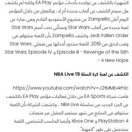
الشهيرة بالكشف عن تواجده بأحداث مؤتمر EA Play ولكنه لم يكشف
هل سيتم الكشف عن ألعاب جديدة أم لا، وبالفعل من خلال المؤتمر
اليوم أعلن Zampella عن مشروع الأستوديو القادم وهي عبارة عن
لعبة جديدة من ألعاب Star Wars وستأتي تحت أسم Star Wars
Jedi: Fallen Order وكشف Zampella بأن اللعبة ستتوافر فى
وقت لاحق من 2019. اللعبة ستدور أحداثها بين فيملي Star Wars:
Episode III - Revenge of the Sith و Star Wars: Episode IV
- A New Hope.
الكشف عن لعبة كرة السلة NBA Live 19
https://www.youtube.com/watch?v=J2tMMb4rh1c
قامت شركة EA Sports من خلال فعاليات مؤتمر EA Play بالكشف
عن الجزء الجديد من سلسلة NBA Live ، وكشفت الشركة بأن اللعبة
ستتوافر فى السابع من شهر سبتمبر المقبل عبر منصات
PlayStation 4 و Xbox One وأيضا الحاسب الشخصي. اللعبة
ستحصل علي طور "المهنة".