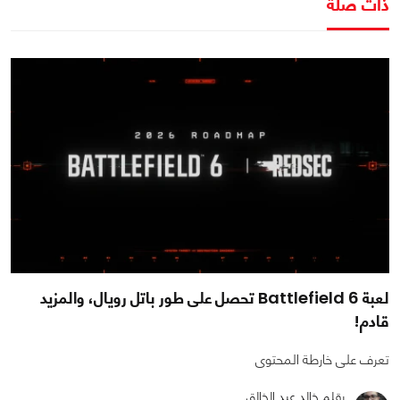
ذات صلة
لعبة Battlefield 6 تحصل على طور باتل رويال، والمزيد
قادم!
تعرف على خارطة المحتوى
بقلم خالد عبد الخالق