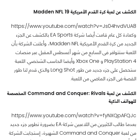
الكشف عن لعبة كرة القدم الأمريكية Madden NFL 19
https://www.youtube.com/watch?v=Js04hvdVUA8
وكعادة كل عام قامت أيضا شركة EA Sports بالكشف عن الجزء
الجديد من كرة القدم الأمريكية Madden NFL، وأعلنت الشركة بأن
اللعبة ستتوافر فى السابع من شهر أغسطس المقبل عبر منصات
PlayStation 4 و Xbox One وأيضا الحاسب الشخصي. اللعبة
ستحصل علي جزء جديد من طور Long Shot والذي قدم لنا طور
القصة فى الجزء الماضي من اللعبة.
الكشف عن لعبة Command and Conquer: Rivals المخصصة
للهواتف الذكية
https://www.youtube.com/watch?v=fyNXQpAFQJc
بعدما طالب الكثيرين من اللاعبين شركة EA بضرورة تطوير جزء جديد
من لعبة Command and Conquer الشهيرة، إستجابت الشركة