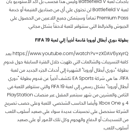
بأحداث لعبة Battlefield V وليس هذا فحسب بل أكد الأستوديو بأن
لعبة Battlefield V لن تحتوي علي أي من صناديق الغنيمة أو خدمة
Premium Pass تماماً وسيتمكن جميع اللاعبين من الحصول علي
الجيوش والخرائط التي ستتوافر للعبة لاحقاً بشكل مجاني.
بطولة دوري أبطال أوروبا قادمة أخيراً إلي لعبة FIFA 19
https://www.youtube.com/watch?v=zX0AV6yxyrQ بعد
كافة التسريبات والشائعات التي ظهرت خلال الفترة السابقة حول قدوم
بطولة "دوري أبطال أوروبا" الشهيرة إلي أحداث الجزء الجديد من لعبة
FIFA، ها هي شركة EA Sports تكشف أخيراً عن قدوم بطولة "دوري
أبطال أوروبا" بشكل رسمي إلي لعبة FIFA 19 والتي ستتوافر اللعبة فى
الثامن والعشرين من شهر سبتمبر المقبل عبر منصات PlayStation
4 و Xbox One وأيضا الحاسب الشخصي. اللعبة وعلي حصب تصريح
الشركة ستحصل علي تحسينات عديدة سواء علي صعيد أسلوب اللعب
من التسديدات أو الدفاع والهجوم وكل تلك الأمور أو علي صعيد
أسلوب اللعب.