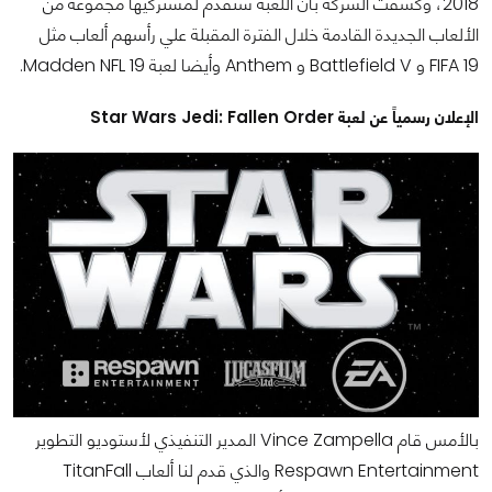
2018، وكشفت الشركة بأن اللعبة ستقدم لمشتركيها مجموعة من
الألعاب الجديدة القادمة خلال الفترة المقبلة علي رأسهم ألعاب مثل
FIFA 19 و Battlefield V و Anthem وأيضا لعبة Madden NFL 19.
الإعلان رسمياً عن لعبة Star Wars Jedi: Fallen Order
بالأمس قام Vince Zampella المدير التنفيذي لأستوديو التطوير
Respawn Entertainment والذي قدم لنا ألعاب TitanFall