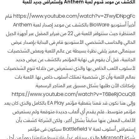
الكشف عن موعد قدوم لعبة Anthem وإستعراض جديد للعبة
https://www.youtube.com/watch?v=ZFwylDNpgFc قام
أخيراً أستوديو BioWare بالكشف عن موعد إصدار لعبة Anthem
المنتظرة حيث ستتوافر اللعبة فى 22 من فبراير المقبل عبر أجهزة الجيل
الحالي والحاسب الشخصي. الأستوديو قام فى البداية بإصدار عرض
سينمائي مميز يلقي نظرة بسيطة عن عالم اللعبة وبعض الشخصيات
الجانبية، قبل أن يقوم فى نهاية المؤتمر بالكشف عن عرض جديد
لأسلوب اللعب الخاص بها والذي نستعرض من خلاله تنوع الشخصيات
بعالم اللعبة وأن كل شخصية تمتلك أسلوب خاص بها. اللعبة بات
بإمكانك الأن طلبها بشكل مسبق عبر المتاجر الرسمية.
https://www.youtube.com/watch?v=T6BeRjOcuQ8
وإلي هنا نكون قد قمنا بتغطية مؤتمر EA Play بالكامل والذي كان يعد
مؤتمر متوسط، فلم يقدم أي ألعاب جديدة متوقعة ولم يستعرض
الألعاب المعلن عنها سابقاً بشكل أكبر، ولكن الشركة كشفت بأن
إستعراض أسلوب لعبة Battlefield V سيكون فى مؤتمر
شركة Microsoft والذي سيقام غداً، فلاتنسوا متابعتنا دوماً من أجل