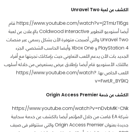
الكشف عن لعبة Unravel Two
https://www.youtube.com/watch?v=j2TmLrTl6gs قام
أيضا أستوديو التطوير Coldwood Interactive بالإعلان عن لعبة
Unravel Two والتي أصبحت متوفرة الأن بشكل رسمي عبر منصات
PlayStation 4 و Xbox One وأيضا الحاسب الشخصي. الجزء
الجديد بات الأن يدعم اللعب التعاوني حيث بإمكانك تجربتها مع أفراد
عائلتك. الأستوديو قام أيضا بإطلاق عرض يستعرض من خلاله أسلوب
اللعب الخاص بها. https://www.youtube.com/watch?
v=FwrLR_BY9IQ
الكشف عن خدمة Origin Access Premier
https://www.youtube.com/watch?v=nDvbMlK-CNk
شركة EA قامت من خلال المؤتمر أيضا بالكشف عن خدمة سحابية
جديدة بعنوان Origin Access Premier والتي ستتوافر فى صيف