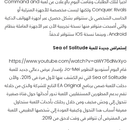
أخيراً لتلك الطلبات وقامت اليوم بالإعلان عن لعبة Command and
Conquer: Rivals ولكنها ليست مخصصة للأجهزة المنزلية أو
الحاسب الشخصي بل ستتوافر بشكل حصري عبر أجهزة الهواتف الذكية
والتي أصبحت متوافر منها نسخة تجريبية الأن عبر الأجهزة العاملة بنظام
Android، وبينما نسخة iOS ستتوافر لاحقاً.
إستعراض جديدة للعبة Sea of Solitude
https://www.youtube.com/watch?v=aWY76dNvXyo
قام اليوم أستوديو التطوير Jo-Mei بإصدار عرض دعائي جديد للعبة
Sea of Solitude التي تم الكشف عنها لأول مرة فى 2015، والأن
دخلت اللعبة ضمن برنامج EA Original التابع للشركة والذي من خلاله
تقم بدعم المطورين المستقليين. اللعبة تدور أحداثها حول فتاة صغيرة
تتحول إلي وحش مخيف ومن خلال رحلتك بأحداث اللعبة ستحاول
معرفة أسباب هذا التحول وكيفية العودة إلي شخصها الطبيعي. اللعبة
من المفترض أن تتوافر في وقت لاحق من 2019.