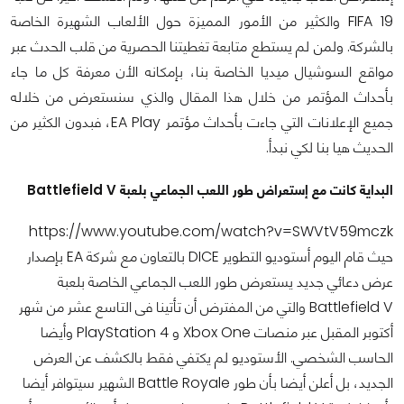
FIFA 19 والكثير من الأمور المميزة حول الألعاب الشهيرة الخاصة
بالشركة. ولمن لم يستطع متابعة تغطيتنا الحصرية من قلب الحدث عبر
مواقع السوشيال ميديا الخاصة بنا، بإمكانه الأن معرفة كل ما جاء
بأحداث المؤتمر من خلال هذا المقال والذي سنستعرض من خلاله
جميع الإعلانات التي جاءت بأحداث مؤتمر EA Play، فبدون الكثير من
الحديث هيا بنا لكي نبدأ.
البداية كانت مع إستعراض طور اللعب الجماعي بلعبة Battlefield V
https://www.youtube.com/watch?v=SWVtV59mczk
حيث قام اليوم أستوديو التطوير DICE بالتعاون مع شركة EA بإصدار
عرض دعائي جديد يستعرض طور اللعب الجماعي الخاصة بلعبة
Battlefield V والتي من المفترض أن تأتينا فى التاسع عشر من شهر
أكتوبر المقبل عبر منصات Xbox One و PlayStation 4 وأيضا
الحاسب الشخصي. الأستوديو لم يكتفي فقط بالكشف عن العرض
الجديد، بل أعلن أيضا بأن طور Battle Royale الشهير سيتوافر أيضا