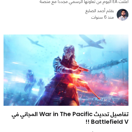
أعلنت EA اليوم عن تعاونها الرسمي مجدداً مع منصة
بقلم أحمد الصايغ
منذ 6 سنوات
0
0
2965
تفاصيل تحديث War in The Pacific المجاني في
Battlefield V !!