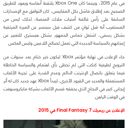
في عام 2015، وبينما كان Xbox One يلتقط أنفاسه ويعود للطريق
الصحيح بعد إطلاق فاشل بكل المقاييس، كان التوافق مع الإصدارات
السابقة على رأس قائمة أمنيات ملاك المنصة، لذلك ليس من
المستغرب أنه قبل ثوانٍ من كشف فيل سبنسر عن الميزة المرتقبة
بشكل رسمي، اشتعل حماس الجمهور بشكل هيستري للتعبير عن
إعجابهم بالسياسة الجديدة التي تعمل لصالح اللاعبين وليس العكس.
جاء الإعلان في نهاية مؤتمر Xbox ليكون خير ختام بعد سنوات من
الترويج لطرفية كنكت التي لم تحظى بأي اهتمام والسياسة الخاطئة
فيما يتعلق باتصال الإنترنت الدائم وعدم القدرة على تجربة الألعاب
المستعملة والعديد من القيود الأخرى، ليبدأ Xbox عهد جديد كان له أثر
إيجابي كبير في النجاح الذي يحققه قسم الألعاب بشركة مايكروسوفت
في الوقت الراهن.
الإعلان عن ريميك Final Fantasy 7 في 2015