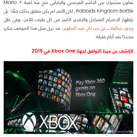
تعاون مشترك بين الناشر الفرنسي والياباني نتج عنه لعبة Mario +
Rabbids Kingdom Battle، لكن الأمر لم يكن يتعلق بذلك حقًا، بل
بإظهار الاحترام المتبادل والتقدير الكبير من كل طرف للآخر، وفي ظل
وجود شائعات عن جزء ثانٍ قيد التطوير
، قد نرى مثل هذا الموقف يتكرر
مجددًا بعد أيام قليلة.
الكشف عن ميزة التوافق لجهاز Xbox One في 2015