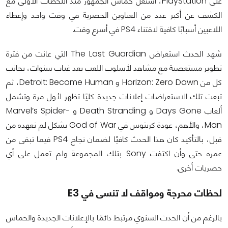
على PlayStation، اشتعل حماس الجمهور منذ اللحظات الأولى مع
الكشف عن أكبر عدد من العناوين الحصرية في وقت واحد وإعطاء
اللاعبين أسبابًا كافية لاقتناء PS4 في أسرع وقت.
شهد الحدث استعراض The Last Guardian التي عانت من فترة
تطوير مستعصية مع مشاهد لأسلوب اللعب بعد غياب سنوات، بجانب
كل من Horizon: Zero Dawn و Detroit: Become Human، ثم
تبعت تلك الاستعراضات إعلانات جديدة كليًا تظهر لأول مرة وتشمل
ألعاب Days Gone و Death Stranding و Marvel’s Spider-
Man، والأهم، عودة كريتوس في God of War بشكل لم نعهده من
قبل، بالتأكيد كان هذا الحدث كافيًا لضمان نجاح PS4 فيما تبقى من
عمره حتى وأن اكتفت Sony بتلك المجموعة ولم تعمل على أي
حصريات أخرى.
لحظات محرجة ومواقف لا تنسى في E3
بالرغم من أن الحدث السنوي مرتبط دائمًا بالإعلانات الجديدة والحماس