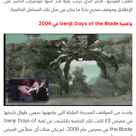
ألعاب الفيديو، الأمر الذي ترتب عليه أحد أسوأ مؤتمرات الناشر على
الإطلاق وموقف محرج نادرًا ما يتكرر في مثل تلك المحافل العالمية.
واقعية Genji: Days of the Blade في 2006
واحدة من المواقف المحرجة القليلة التي واجهتها سوني طوال تاريخها
في معرض E3 كانت تلك الخاصة بالكشف عن لعبة Genji: Days of
the Blade في معرض عام 2006، لم يكن هناك أي خطأ في العرض