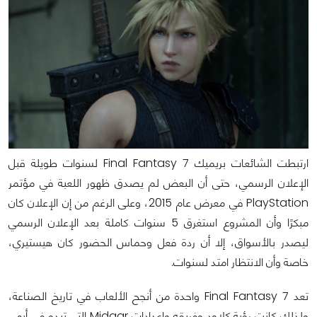
ارتبطت الشائعات بريميك Final Fantasy 7 لسنوات طويلة قبل
الإعلان الرسمي، حتى أن البعض لم يصدق ظهور اللعبة في مؤتمر
PlayStation في معرض عام 2015، وعلى الرغم من إن الإعلان كان
مبكرًا وأن المشروع استغرق 5 سنوات كاملة بعد الإعلان الرسمي
ليصدر بالأسواق، إلا أن ردة فعل وحماس الحضور كان هيستيري،
خاصة وأن الانتظار امتد لسنوات.
تعد Final Fantasy 7 واحدة من أنجح الألعاب في تاريخ الصناعة،
ولذلك كانت رؤية كلاود وفريقه وإعدادات Midgar التي تبدو في أبهى