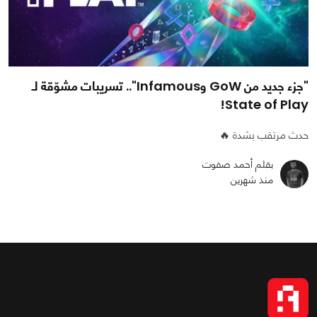
"جزء جديد من GoW وInfamous".. تسريبات مشوّقة لـ
State of Play!
حدث مرتقب بشدة 🔥
بقلم أحمد صفوت
منذ شهرين