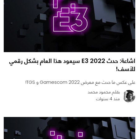
اشاعة: حدث E3 2022 سيعود هذا العام بشكل رقمي
للأسف!
على عكس ما حدث مع معرض Gamescom 2022 و TGS!
بقلم محمود محمد
منذ 4 سنوات
0
0
1760