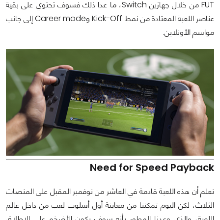
FUT من خلال جهازين Switch، ما عدا ذلك فسوف تحتوي على بقية
عناصر اللعبة المعتادة من نمط Kick-Off وCareer mode إلى جانب
مواسم الأونلاين.
Need for Speed Payback
نعلم أن هذه اللعبة قادمة في العاشر من نوفمبر المقبل على المنصات
الثلاث، لكن اليوم تمكننا من معاينة أول أسلوب لعب من داخل عالم
اللعبة، والذي وعدنا المطور بأنه سوف يكون الأضخم على الإطلاق