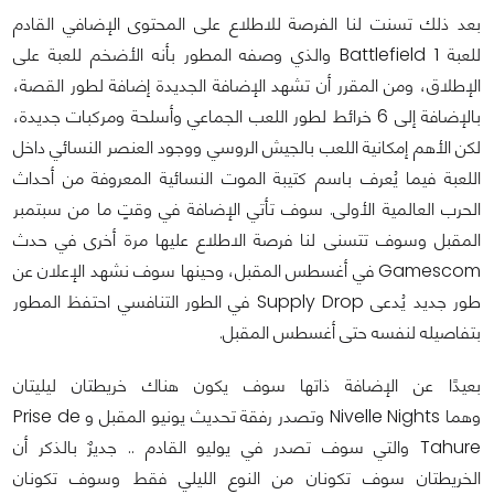
بعد ذلك تسنت لنا الفرصة للاطلاع على المحتوى الإضافي القادم
للعبة Battlefield 1 والذي وصفه المطور بأنه الأضخم للعبة على
الإطلاق، ومن المقرر أن تشهد الإضافة الجديدة إضافة لطور القصة،
بالإضافة إلى 6 خرائط لطور اللعب الجماعي وأسلحة ومركبات جديدة،
لكن الأهم إمكانية اللعب بالجيش الروسي ووجود العنصر النسائي داخل
اللعبة فيما يُعرف باسم كتيبة الموت النسائية المعروفة من أحداث
الحرب العالمية الأولى. سوف تأتي الإضافة في وقتٍ ما من سبتمبر
المقبل وسوف تتسنى لنا فرصة الاطلاع عليها مرة أخرى في حدث
Gamescom في أغسطس المقبل، وحينها سوف نشهد الإعلان عن
طور جديد يُدعى Supply Drop في الطور التنافسي احتفظ المطور
بتفاصيله لنفسه حتى أغسطس المقبل.
بعيدًا عن الإضافة ذاتها سوف يكون هناك خريطتان ليليتان
وهما Nivelle Nights وتصدر رفقة تحديث يونيو المقبل و Prise de
Tahure والتي سوف تصدر في يوليو القادم .. جديرٌ بالذكر أن
الخريطتان سوف تكونان من النوع الليلي فقط وسوف تكونان