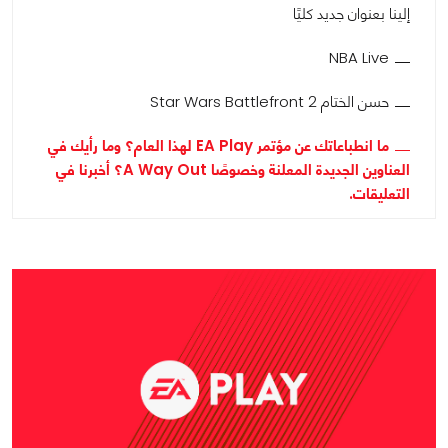
إلينا بعنوان جديد كليًا
NBA Live
حسن الختام Star Wars Battlefront 2
ما انطباعاتك عن مؤتمر EA Play لهذا العام؟ وما رأيك في
العناوين الجديدة المعلنة وخصوصًا A Way Out؟ أخبرنا في
التعليقات.