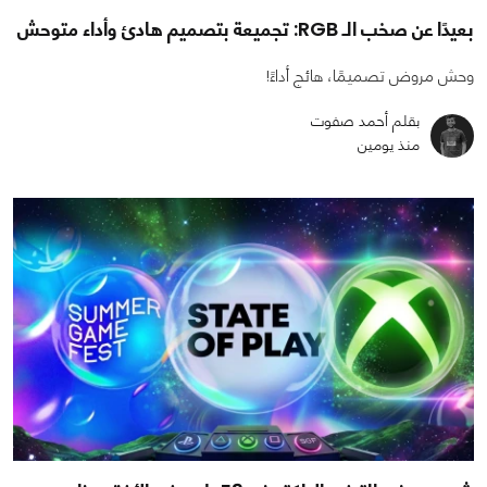
بعيدًا عن صخب الـ RGB: تجميعة بتصميم هادئ وأداء متوحش
وحش مروض تصميمًا، هائج أداءً!
بقلم أحمد صفوت
منذ يومين