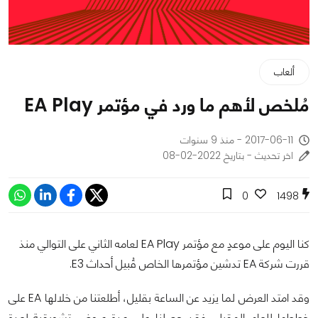
ألعاب
مُلخص لأهم ما ورد في مؤتمر EA Play
2017-06-11 - منذ 9 سنوات
اخر تحديث - بتاريخ 2022-02-08
0
1498
كنا اليوم على موعدٍ مع مؤتمر EA Play لعامه الثاني على التوالي منذ
قررت شركة EA تدشين مؤتمرها الخاص قُبيل أحداث E3.
وقد امتد العرض لما يزيد عن الساعة بقليل، أطلعتنا من خلالها EA على
خططها للعام المقبل، فقد حصلنا على عدة عروض تشويقية لعدة