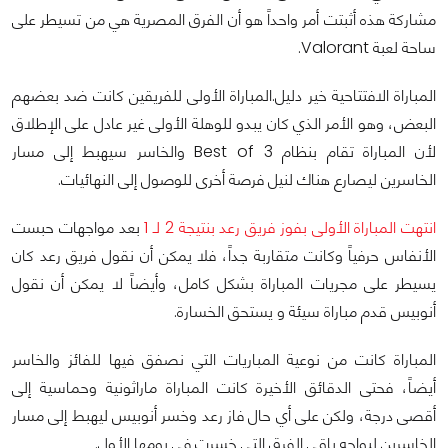
مشاركة هذه أثبتت أمر واحداً هو أن الفرق المصرية هي من تسيطر على
ساحة لعبة Valorant.
المباراة الافتتاحية خير دليل.المباراة الأولى للفريقين كانت ضد بعضهم
البعض، وهو الأمر الذي كان يبدو للوهلة الأولى غير عادل على الإطلاق
لأن المباراة تقام بنظام Best of 3 والخاسر سيهبط إلى مسار
الخاسرين ليصارع هناك لنيل فرصة أخرى للوصول إلى النهائيات.
انتهت المباراة الأولى بفوز فريق رعد بنتيجة 2 لـ 1
بعد مواجهات حبست
الأنفاس حرفياً وكانت متقاربة جداً، فلا يمكن أن نقول فريق رعد كان
يسيطر على مجريات المباراة بشكل كامل، وأيضاً لا يمكن أن نقول
أنوبيس قدم مباراة سيئة و يستحق الخسارة.
المباراة كانت من نوعية المباريات التي نصفق فيها للفائز والخاسر
أيضاً، فحتى الدقائق الأخيرة كانت المباراة ماراثونية وحماسية إلى
أقصى درجة، ولكن على أي حال فاز رعد وخسر أنوبيس ليهبط إلى مسار
الخاسرين ليواجه باقي الفرق التي خسرت في يومها الأول.