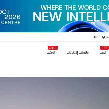
ة الرامات🔴
5/10
تسوق
توب
رياضات إلكترونية
المتجر