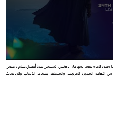
يعود إلينا مهرجان الأفلام القصيرة بنسخته الثانية ضمن فعاليات مهرجان ESI Lisbon 2024 وهذه المرة يعود المهرجان بـ فئتين رئيسيتين هما أفضل فيلم وأفضل
بمجموع 6,000 يورو. ضم المهرجان عددًا من الأفلام المميزة المرتبطة والمتعلقة بصناعة الألعاب والرياضات