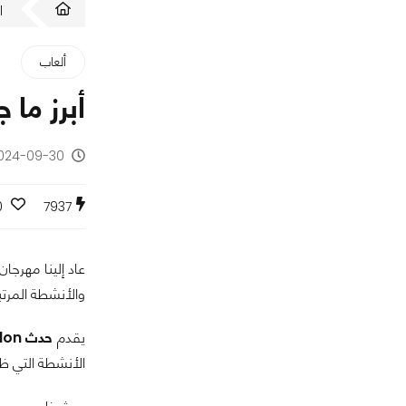
ا
ألعاب
أبرز ما جاء في فعا
2024-09-30 - منذ س
0
7937
عاد إلينا مهرجان ESI من جديد وهذه المرة 
والأنشطة المرتبط
يقدم
حدث ESI London
الأنشطة التي ظه