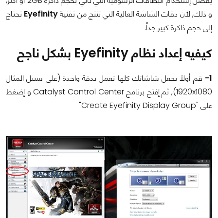
يفضل إستخدام البطاقات الرسومية التي تأتي بحجم ذاكرة
2GB
أو أكثر,
و ذلك, لأن دقات الشاشة العالية التي تنتج من تقنية
Eyefinity
تحتاج
إلى حجم ذاكرة كبير جداً.
كيفيه إعداد نظام
Eyefinity
بشكل ناجح
1-
قم أولاً بجعل شاشاتك كلها تعمل بدقة واحدة (على سبيل المثال
1920x1080
), ثم إفتح برنامج
Catalyst Control Center
و إضغط
على "
Create Eyefinity Display Group
"