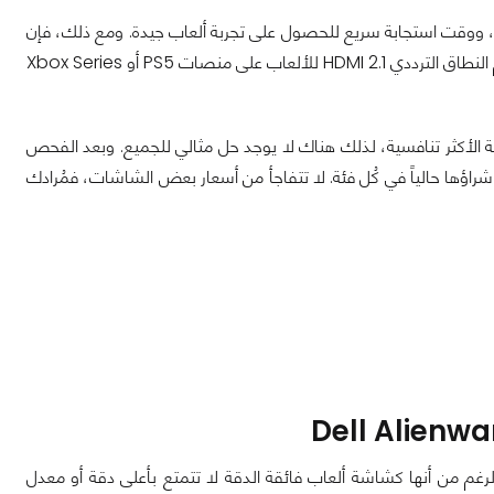
ث متغير (VRR) وزمن تأخر إدخال منخفض، ووقت استجابة سريع للحصول على تجربة ألعاب جيدة. ومع ذلك، فإن
ما يجعل الشاشات المتطورة أفضل من الشاشات الأرخص هو الميزات المضمنة، مثل دعم النطاق الترددي HDMI 2.1 للألعاب على منصات PS5 أو Xbox Series
 الأكثر تنافسية، لذلك هناك لا يوجد حل مثالي للجميع. وبعد الفحص
ؤها حالياً في كُل فئة. لا تتفاجأ من أسعار بعض الشاشات، فمُرادك
ل شاشة ألعاب وجدناها حالياً هي شاشة Dell Alienware AW3423DW. فبالرغم من أنها كشاشة ألعاب فائقة الدقة لا تتمتع بأعلى دقة أو معدل