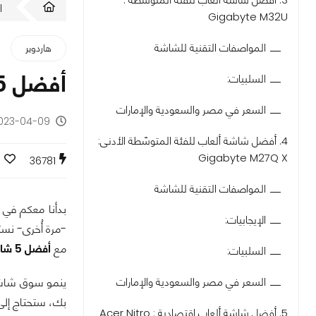
ا
Gigabyte M32U
المواصفات التقنية للشاشة
هاردوير
أفضل 5 شاشات ألعاب موجودة في السوق!
السلبيات:
السعر في مصر والسعودية والإمارات
2023-04-09 - منذ 3 سن
4. أفضل شاشة ألعاب للفئة المتوسّطة الأدنى:
Gigabyte M27Q X
36781
المواصفات التقنية للشاشة
بدأنا معكم في ا
الإيجابيات:
-مرة أُخرى- نست
مع
أفضل 5 شاشات ألعاب
السلبيات:
ينمو سوق شاشات 
السعر في مصر والسعودية والإمارات
بك، ستحتاج إل
5. أفضل شاشة ألعاب اقتصادية : Acer Nitro