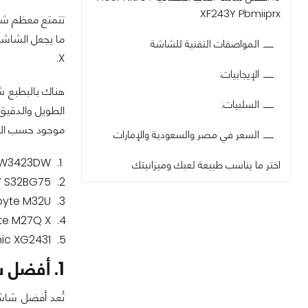
XF243Y Pbmiiprx
المواصفات التقنية للشاشة
X.
الإيجابيات:
هناك بالبطبع ش
السلبيات:
الطويل والدقيق
موجود حسب الفئ
السعر في مصر والسعودية والإمارات
 AW3423DW
اختر ما يناسب طبيعة لعبك وميزانيتك
 S32BG75
byte M32U
te M27Q X
ic XG2431
1. أفضل شاشة ألعاب على الإطلاق: Dell Alienware AW3423DW