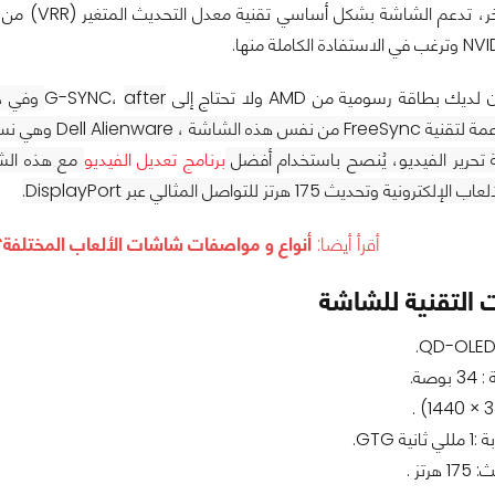
اقة رسومية من AMD ولا تحتاج إلى G-SYNC،
وهي نسخة أرخص قليلاً ولكنها تقدّم أداءً مشابهًا.
 تحرير الفيديو، يُنصح باستخدام أفضل
برنامج تعديل الفيديو
ية وتحديث 175 هرتز للتواصل المثالي عبر DisplayPort.
أقرأ أيضا:
أنواع و مواصفات شاشات الألعاب المختلفة
 التقنية للشاشة
صة.
ة GTG.
رتز .