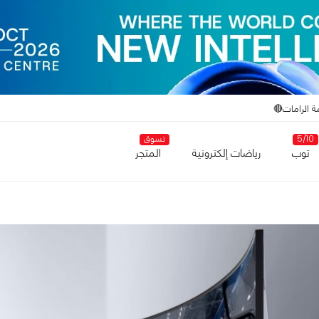
ة الرامات🔴
5/10
تسوق
توب
رياضات إلكترونية
المتجر