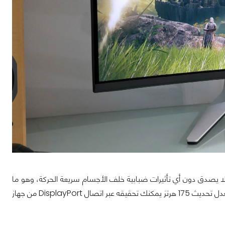
بشكل لا يصدق دون أي تأثيرات ضبابية خلف الأجسام سريعة الحركة، وهو ما
يعني أنها ممتازة للغاية مع ألعاب الرياضات الإلكترونية والألعاب بشكلٍ عام. كما أن لديها معدل تحديث 175 هرتز يمكنك تحقيقه عبر اتصال DisplayPort من جهاز