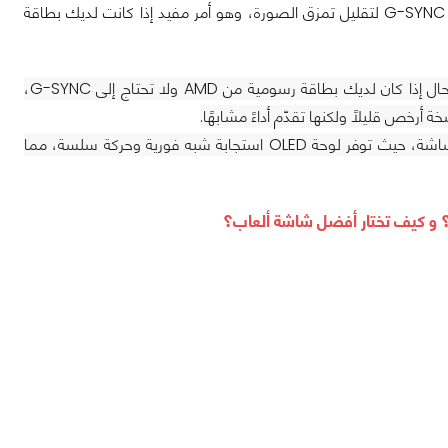
وأخيرًا وليس بآخر، تدعم الشاشة بشكل أساسي تقنية معدل التحديث المتغير (VRR) من G-SYNC لتقليل تمزق الصورة، وهو أمر مفيد إذا كانت لديك بطاقة
after وفي حال إذا كان لديك بطاقة رسومية من AMD ولا تحتاج إلى G-SYNC،
مع هذه الشاشة، حيث توفر لوحة OLED استجابة شبه فورية وحركة سلسة، مما
؟ و كيف تختار أفضل شاشة ألعاب؟