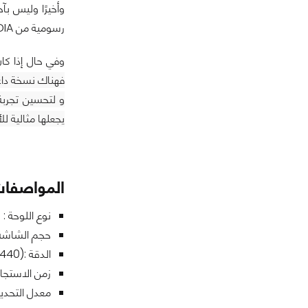
رسومية من NVIDIA وترغب في الاستفادة الكاملة منها.
وفي حال إذا كان لديك بط
فهناك نسخة داعمة لتقنية FreeSync من نفس هذه الشاشة ، Dell Alienware 
و لتحسين تجربة
يجعلها مثالية للألعاب الإلكترون
المواصفات
نوع اللوحة : QD-OLED.
حجم الشاشة : 34 بو
الدقة :(3440 × 1440) .
زمن الاستجابة :1 مللي ثاني
معدل التحديث: 175 ه