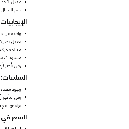
معدل التحديث المتغ
دعم المجال الدينام
الإيجابيات:
واحدة من أفضل الشاشات
معدل تحديث 175 هرتز مع دعم G-SYNC الأ
معالجة حركة
مستويات سود
زمن تأخير (إدخال input-lag) منخفض مع الألعاب ذات معد
السلبيات:
وجود مصادر 
زمن التأخير (input-lag) يزيد مع معدلات الإطارات المنخفضة 60fps.
توافقها مع 
السعر في 
لم اجد للأس