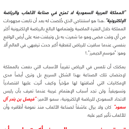
"المملكة العربية السعودية لا تمزح في صناعة الألعاب والرياضة
الإلكترونية"
..هذا هو استنتاجي الذي خُلصت له بعد أن تابعت مجهودات
المملكة خلال الفترة الماضية وإهتمامها البالغ بالرياضة الإلكترونية أكثر
من أي وقت مضى وهو ما شعرت به بل وتيقنت منه على أرض الواقع
بنفسي عندما سافرت للرياض لتغطية أكبر حدث ترفيهي في العالم ألا
وهو: "موسم الجيمرز"..!
يمكنك أن تلمس في الرياض تقريباً الأسباب التي دفعت بالمملكة
لإحتضان تلك الصناعة بهذا الشكل السريع بل وترى أيضاً مدى
الإمكانيات التي أضافتها لها مؤخراً وكيف أثرت عليها اقتصادياً
وتسويقياً. ولن تجد أسباب الإهتمام غريبة عندما تعرف بأن رئيس
الاتحاد السعودي للرياضة الإلكترونية، سمو الأمير:
"فيصل بن بندر آل
سعود"
كان ولا يزال عاشقاً لصناعة الألعاب منذ نعومة أظافره وأن
للألعاب تأثير كبير عليه.