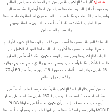
فيصل:
"الرياضة الإلكترونية هي من أكبر الصناعات نمواً في العالم
وخصوصاً خلال الفترة الماضية سواء من ناحية أرقام المشاهدة، الرعاة
ولغيرها من الأسباب ومثلما يتهافت المشجعون لمتابعة رياضات معينة
عبر التلفاز وما شابه فمثلما أيضاً يحب اللاعبون متابعة فرقهم
ولاعبيهم المفضلين.
للمملكة العربية السعودية أسباب قوية لدعم الرياضة الإلكترونية أولهم
دعم المواهب السعودية أكثر وقيادة المنطقة العربية بالكامل في
الرياضة الإلكترونية وفي نفس الوقت تكون سبّاقة أيضاً في التطور
بالصناعة أكثر مثلما رأيت في موسم الجيمرز والذي قدم مجموع جوائز بـ
15 مليون دولار لست ألعاب بحضور لـ 115 فريق تقريباً من 60 أو 70
دولة من حول العالم.
ضمن أهم ركائز الرياضة الإلكترونية وأسباب إهتمامنا بها أيضاً هي
المشاهدات، حيث استطعنا الوصول لـ 150 مليون مشاهدة على مدار
أربع بطولات فقط قبل حتى أن نكون قد بدأنا في بطولة PUBG
MOBILE والتي تعتبر لعبة شعبية بحق ذاتها لذا نحن نتوقع أرقاماً ضخمة