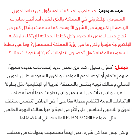
عرب هاردوير:
بحد علمي، لقد كنت المسؤول عن بداية الدوري
السعودي الإلكتروني في المملكة والذي اعتبره أحد أنجح مبادرات
الرياضة الإلكترونية في الشرق الأوسط كما ساهمت بشكل كبير في
نجاح حدث لاعبون بلا حدود وكل خطط المملكة للإرتقاء بالرياضة
الإلكترونية مؤخراً ولكن ما هي رؤية المملكة للمستقبل؟ وما هي خطط
السعودية المقبلة؟ هل تُحضرون لتعاونات أكبر؟ إستحواذات مثلا؟
فيصل:
"سؤال جميل، كما ترى فنحن لدينا إهتمامات عديدة سنوياً،
منهم إهتمام أو توجه لدعم المواهب والفرق السعودية خلال الدوري
المحلي وهنالك توجه يختص بالمنطقة العربية أو الإقليمية مثل بطولة
العرب والتي بدأت في 1 سبتمبر والتي تعاونت فيها أيضاً مختلف
الإتحادات العربية لتنظيم بطولة هنا على أرض الرياض تتضمن مختلف
الفرق واللاعبين للتنافس على أكثر من لعبة وأخيراً هنالك التوجه العالمي
مثل بطولة PUBG MOBILE العالمية التي استضفناها.
ولكن ليس هذا كل شيء، نحن أيضاً نستضيف بطولات من مختلف