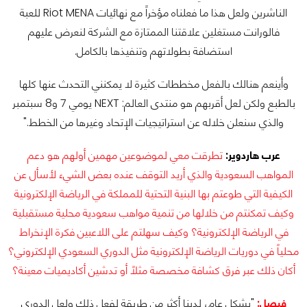
الناشرين ولعل هذا ما فعلناه مؤخراً مع نهائيات Riot MENA للعبة
فالورانت مستغلين علاقتنا الممتازة مع الشركة لنعرض عليهم
استضافة بطولاتهم وتنفيذها بالكامل.
وأينعم هنالك بالفعل مخططات كثيرة لا يمكنني التحدث عنها كلها
بالطبع ولكن لعل أقربهم هو منتدى العالم: NEXT يومي 7 و8 سبتمبر
والذي سنعلن خلاله عن استراتيجيات الإتحاد وغيرها من الخطط."
عرب هاردوير:
تطرقت معي لموضوعين مهمين أولهم هو دعم
المواهب السعودية والذي أريد التوقف عنده بعض الشيء لأسأل عن
الكيفية التي طوعتم بها البنية التحتية للمملكة في الرياضة الإلكترونية
وكيف تمكنتم من خلالها من تنمية مواهب سعودية محلية مستقبلية
في الرياضة الإلكترونية؟ وكيف سهلتم على اللاعبين فكرة الإنخراط
محلياً في دوريات الرياضة الإلكترونية مثل الدوري السعودي الإلكتروني؟
أكان ذلك عبر فرق كشافة مخصصة مثلاً أو تدشين أكاديميات معينة؟
فيصل:
"بشكل عام، لدينا أكثر من طريقة لفعل ذلك ولعل الدوري