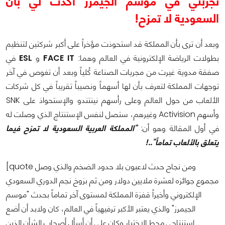
تجربتي في موسم الجيمرز أكدت لي بأن
السعودية لا تمزح!
وبعد أن ترى بأن المملكة قد استحوذت مؤخراً على أكبر شركتين لتنظيم
بطولات الرياضة الإلكترونية في العالم وهما:
FACE IT
و
ESL
في
صفقة مدوية غيرت من مجريات الصناعة كُلياً وبعد أن تغوص في آخر
توجهات المملكة لتعرف بأن لها أسهماً ونصيباً تقريباً في كل شركات
الألعاب من حول العالم وعلى رأسهم نينتندو والإستحواذ على SNK
وأسهم Activision وغيرهم، ستصل لنفس الإستنتاج الذي وصلت له
في أول المقالة وهو أن:
"المملكة العربية السعودية لا تمزح فيما
يتعلق بالألعاب تماماً"..!
[quote ومن نجاح حدث لاعبون بلا حدود الضخم والذي وصل
مجموع جوائزه لعشرة ملايين دولار ومن ثم بزوخ نجم الدوري السعودي
الإلكتروني وأخيراً قفزة المملكة لمستوى آخر تماماً بحدث "موسم
الجيمرز" والذي يعتبر الأكبر ترفيهياً في العالم، كان ولابد أن أضع
استنتاجي محط الإختبار وكان علي أن أسأل أصحاب الشأن الذين