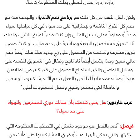
إدارة، إدارة أعمال لنغطي بذلك المنظومة كاملة.
ولكن، لعل الأهم من كل ذلك هو
برنامج دعم الأندية
، والهدف منه هو
دعم كل الفرق الناشئة والإحترافية على حد سواء في كل مراحلها سواء
مادياً أو معنوياً فعلى سبيل المثال وإن كنت مديراً لفريق ناشىء ولديك
ثلاث فرق فستحصل بالتبعية ومباشرةً على دعم مالي، لو كنت ضمن
فريق محترف وتمكنت من الحصول على راعِ جديد مثلاً فلك أيضاً دعم
مالي مُعين وهذا يشمل أيضاً ناد ناجح وفعّال في التسويق لنفسه على
وسائل التواصل والذي استطاع الحصول على قدر كبير من المتابعين
فهذا أيضاً ندعمه مادياً لذا
نحن بالفعل ندعم الأندية الكبيرة، الوسطى
والناشئة لكي تستمر وتنجح وتصل لمستويات أعلى."
عرب هاردوير:
هل يعني كلامك بأن هنالك دوري للمحترفين وللهواة
على حد سواء؟
فيصل:
"نعم بالفعل هو موجود متمثل في التصفيات المفتوحة التي
ذكرتها والتي يمكن لأي لاعب أو فريق المشاركة بها حتى وأنت من