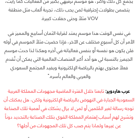
يجمع كل ذلك وأكثر، هو موسم ترفيهي بكثير من الفعاليات كما رأيت،
يتضمن بطولات إحترافية لمن يحب ذلك، تجربة ألعاب مثل منطقة
VOV مثلاً وحتى حفلات كبيرة.
في نفس الوقت هذا موسم يمتد لقرابة الثمان أسابيع والمميز في
الأمر أن كل أسبوع مختلف عن الآخر، فإذا حضرت مثلاً الموسم في أوله
فلن يكون هو نفسه أو بنفس فعالياته في آخره وهكذا لذا حدث موسم
الجيمرز بالنسبة لي هو أحد أكبر المنصات العالمية التي يمكن أن تُقدم
فعلاً محتوى يهتم بالرياضة الإلكترونية ويفيد المجتمع السعودي
والعربي والعالم بأسره."
عرب هاردوير:
تابعنا خلال الفترة الماضية مجهودات المملكة العربية
السعودية الجبارة في النهوض بالرياضة الإلكترونية ولكن، هل يمكنك أن
توجه رسالة لغير المُلمين أو لمن لا يزال يشكك في أهمية تلك الصناعة
وتشرح لهم أسباب إهتمام المملكة القوي بتلك الصناعة بالتحديد دوناً
عن غيرها ولماذا يتم صب كل تلك المجهودات من أجلها؟