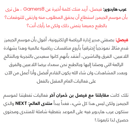
عرب هاردوير:
فيصل، أريد منك كلمة أخيرة عن Gamers8 ، هل ترى
بأن موسم الجيمرز استطاع أن يحقق المطلوب منه وارتقى للتوقعات؟
بالطبع جميعنا يتمنى ذلك ولكن ما رأيك أنت؟
فيصل:
بصفتي مدير إدارة الرياضة الإلكترونية، أقول بأن موسم الجيمرز
قدم مثالاً نموذجياً إحترافياً بأروع منافسات رياضية عالمية وهذا بشهادة
اللاعبين، الفرق والناشرين، أعتقد بأنهم كانوا سعيدين بالتجربة وبالنتائج
الرائعة التي وصلنا إليها وبالطبع نحن سعداء برضا اللاعبين والفرق
وبعدد المشاهدات وان شاء الله يكون القادم أفضل وأنا أعمل من الآن
على فعاليات العام المقبل بالفعل.
تلك كانت
مقابلتنا مع فيصل بن حُمران آخر
فعاليات تغطيتنا لموسم
الجيمرز ولكن ليس هذا كل شيء، فغداً يبدأ
منتدى العالم: NEXT
والذي
ستكون عرب هاردوير فيه على الموعد بتغطية شاملة للمنتدى ومحتوى
حصري لذا تابعونا..!