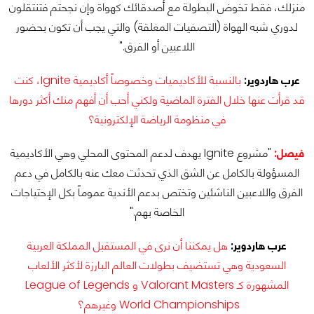
منزلك، فقط تخوض البطولة مع أصدقائك كهواة وإن نجحتم فتنتقلون
لدوري شبه الهواة (التصفيات المغلقة) والتي يجب أن تكون بحضور
اللاعبين أو الفرق."
عرب هاردوير:
بالنسبة للأكاديميات وخصوصاً أكاديمية Ignite، كنت
قد قرأت عنها خلال الفترة الماضية ولكني أحب أن أفهم منك أكثر دورها
في منظومة الرياضة الإلكترونية؟
فيصل:
"مشروع Ignite يهدف لدعم المحتوى المحلي وهي الأكاديمية
المسؤولة بالكامل عن الشق الذي تحدثت معك عنه بالكامل في دعم
الفرق واللاعبين الناشئين وتختص بدعم الأندية عموماً بكل الإحتياجات
الخاصة بهم."
عرب هاردوير:
هل يمكننا أن نرى في المستقبل المملكة العربية
السعودية وهي تستضيف بطولات العالم البارزة لأكثر الألعاب
المشهورة كـ Valorant Masters و League of Legends
World Championships وغيرهم؟