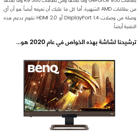
بطاقات GeForce 950 وما بعدها ومن بطاقات R9 380 وما بعدها
من بطاقات AMD الشهيرة. أما كل ما عليك أن تعرفه أيضاً هو أن أي
وصلة من وصلات DisplayPort 1.4 أو HDMI 2.0 تقوم بدعم هذه
التقنية أيضاً.
ترشيحنا لشاشة بهذه الخواص في عام 2020 هو…