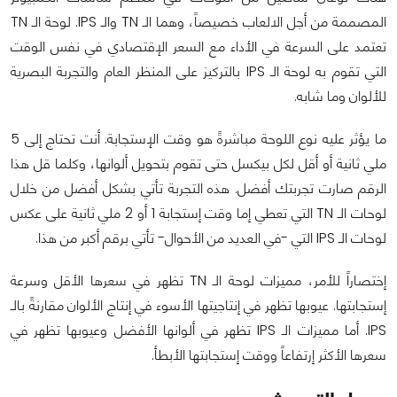
المصممة من أجل الالعاب خصيصاً، وهما الـ TN والـ IPS. لوحة الـ TN
تعتمد على السرعة في الأداء مع السعر الإقتصادي في نفس الوقت
التي تقوم به لوحة الـ IPS بالتركيز على المنظر العام والتجربة البصرية
للألوان وما شابه.
ما يؤثر عليه نوع اللوحة مباشرةً هو وقت الإستجابة. أنت تحتاج إلى 5
ملي ثانية أو أقل لكل بيكسل حتى تقوم بتحويل ألوانها، وكلما قل هذا
الرقم صارت تجربتك أفضل. هذه التجربة تأتي بشكل أفضل من خلال
لوحات الـ TN التي تعطي إما وقت إستجابة 1 أو 2 ملي ثانية على عكس
لوحات الـ IPS التي -في العديد من الأحوال- تأتي برقم أكبر من هذا.
إختصاراً للأمر، مميزات لوحة الـ TN تظهر في سعرها الأقل وسرعة
إستجابتها. عيوبها تظهر في إنتاجيتها الأسوء في إنتاج الألوان مقارنةً بالـ
IPS. أما مميزات الـ IPS تظهر في ألوانها الأفضل وعيوبها تظهر في
سعرها الأكثر إرتفاعاً ووقت إستجابتها الأبطأ.