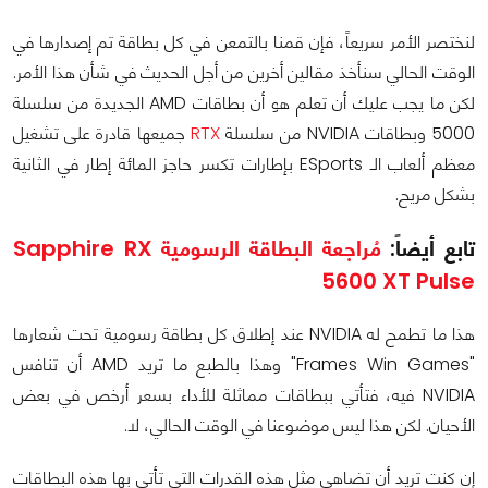
لنختصر الأمر سريعاً، فإن قمنا بالتمعن في كل بطاقة تم إصدارها في
الوقت الحالي سنأخذ مقالين أخرين من أجل الحديث في شأن هذا الأمر.
لكن ما يجب عليك أن تعلم هو أن بطاقات AMD الجديدة من سلسلة
5000 وبطاقات NVIDIA من سلسلة
RTX
جميعها قادرة على تشغيل
معظم ألعاب الـ ESports بإطارات تكسر حاجز المائة إطار في الثانية
بشكل مريح.
تابع أيضاً:
مُراجعة البطاقة الرسومية Sapphire RX
5600 XT Pulse
هذا ما تطمح له NVIDIA عند إطلاق كل بطاقة رسومية تحت شعارها
"Frames Win Games" وهذا بالطبع ما تريد AMD أن تنافس
NVIDIA فيه، فتأتي ببطاقات مماثلة للأداء بسعر أرخص في بعض
الأحيان. لكن هذا ليس موضوعنا في الوقت الحالي، لا.
إن كنت تريد أن تضاهي مثل هذه القدرات التي تأتي بها هذه البطاقات