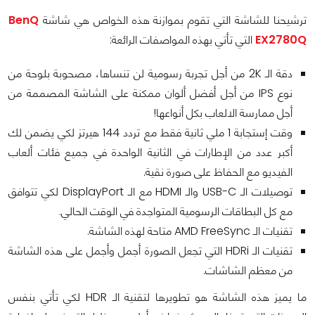
ترشيحنا للشاشة التي تقوم بموازنة هذه الخواص هي شاشة
BenQ
EX2780Q
التي تأتي بهذه المواصفات الرائعة:
دقة الـ 2K من أجل تجربة رسومية لن تنساها، مصحوبة بلوحة من
نوع IPS من أجل أفضل ألوان ممكنة على الشاشة المصممة من
أجل ممارسة الالعاب بكل أنواعها!
وقت إستجابة 1 ملي ثانية فقط مع تردد 144 هيرتز لكي يضمن لك
أكبر عدد من الإطارات في الثانية الواحدة في جميع فئات ألعاب
الفيديو مع الحفاظ على صورة نقية.
توصيلات الـ USB-C والـ HDMI مع الـ DisplayPort لكي تتوافق
مع كل البطاقات الرسومية المتواجدة في الوقت الحالي.
تقنيات الـ AMD FreeSync متاحة لهذه الشاشة.
تقنيات الـ HDRi التي تجعل الصورة أجمل وأجمل على هذه الشاشة
من معظم الشاشات.
ما يميز هذه الشاشة هو تطويرها لتقنية الـ HDR لكي تأتي بنفس