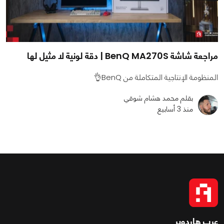
مراجعة شاشة BenQ MA270S | دقة لونية لا مثيل لها
المنظومة الإنتاجية المتكاملة من BenQ👌
بقلم محمد هشام شوقي
منذ 3 أسابيع
عرب هاردوير