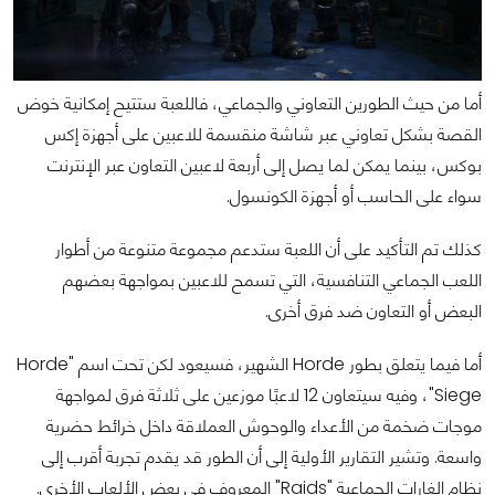
أما من حيث الطورين التعاوني والجماعي، فاللعبة ستتيح إمكانية خوض
القصة بشكل تعاوني عبر شاشة منقسمة للاعبين على أجهزة إكس
بوكس، بينما يمكن لما يصل إلى أربعة لاعبين التعاون عبر الإنترنت
سواء على الحاسب أو أجهزة الكونسول.
كذلك تم التأكيد على أن اللعبة ستدعم مجموعة متنوعة من أطوار
اللعب الجماعي التنافسية، التي تسمح للاعبين بمواجهة بعضهم
البعض أو التعاون ضد فرق أخرى.
أما فيما يتعلق بطور Horde الشهير، فسيعود لكن تحت اسم "Horde
Siege"، وفيه سيتعاون 12 لاعبًا موزعين على ثلاثة فرق لمواجهة
موجات ضخمة من الأعداء والوحوش العملاقة داخل خرائط حضرية
واسعة. وتشير التقارير الأولية إلى أن الطور قد يقدم تجربة أقرب إلى
نظام الغارات الجماعية "Raids" المعروف في بعض الألعاب الأخرى.