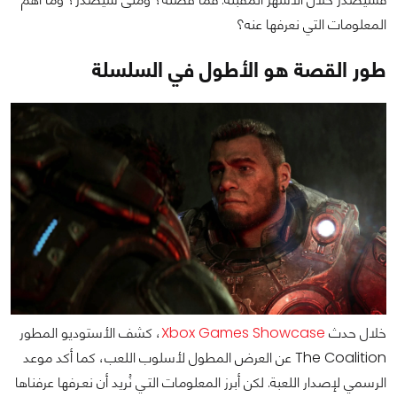
المعلومات التي نعرفها عنه؟
طور القصة هو الأطول في السلسلة
خلال حدث
Xbox Games Showcase
، كشف الأستوديو المطور
The Coalition عن العرض المطول لأسلوب اللعب، كما أكد موعد
الرسمي لإصدار اللعبة. لكن أبرز المعلومات التـي نُريد أن نعـرفها عرفناها