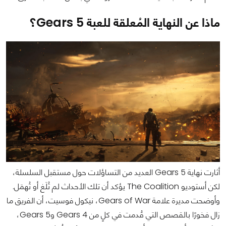
ماذا عن النهاية المُعلقة للعبة Gears 5؟
أثارت نهاية Gears 5 العديد من التساؤلات حول مستقبل السلسلة،
لكن أستوديو The Coalition يؤكد أن تلك الأحداث لم تُلَغ أو تُهمَل.
وأوضحت مديرة علامة Gears of War، نيكول فوسيت، أن الفريق ما
زال فخورًا بالقصص التي قُدمت في كلٍ من Gears 4 وGears 5،