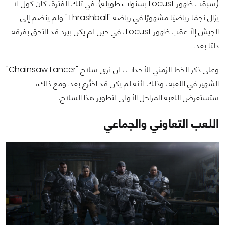
(سبقت ظهور Locust بسنوات طويلة). في تلك الفترة، كان كول لا
يزال نجمًا رياضيًا مشهورًا في رياضة "Thrashball" ولم ينضم إلى
الجيش إلّا عقب ظهور Locust، في حين لم يكن بيرد قد التحق بفرقة
دلتا بعد.
وعلى ذكر الخط الزمني للأحداث، لن نرى سلاح "Chainsaw Lancer"
الشهير في اللعبة، وذلك لأنه لم يكن قد اختُرِعَ بعد. ومع ذلك،
ستستعرض اللعبة المراحل الأولى لتطوير هذا السلاح.
اللعب التعاوني والجماعي