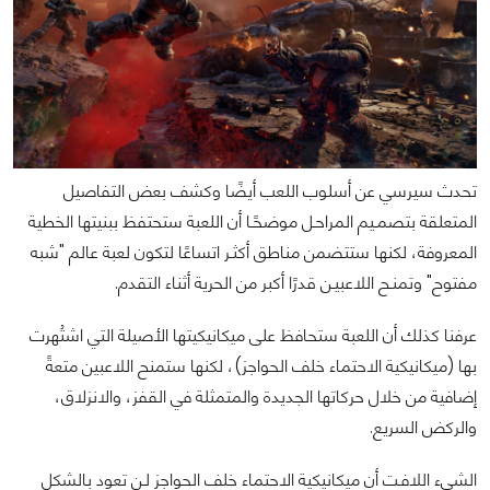
تحدث سيرسي عن أسلوب اللعب أيضًا وكشف بعض التفاصيل
المتعلقة بتصمـيم المراحـل موضحًـا أن اللعبة ستحتفظ ببنيتها الخطية
المعروفة، لكنها ستتضمن مناطق أكثـر اتساعًا لتكون لعبة عالم "شبه
مفتوح" وتمنـح اللاعبيـن قدرًا أكبر من الحرية أثناء التقدم.
عرفنا كذلك أن اللعبة ستحافظ على ميكانيكيتها الأصيلة التي اشتُهرت
بها (ميكانيكية الاحتماء خلف الحواجز)، لكنها ستمنح اللاعبين متعةً
إضافية من خلال حركاتها الجديدة والمتمثلة في القفز، والانزلاق،
والركض السريع.
الشيء اللافـت أن ميكانيكية الاحتماء خلف الحواجز لـن تعود بالشكل