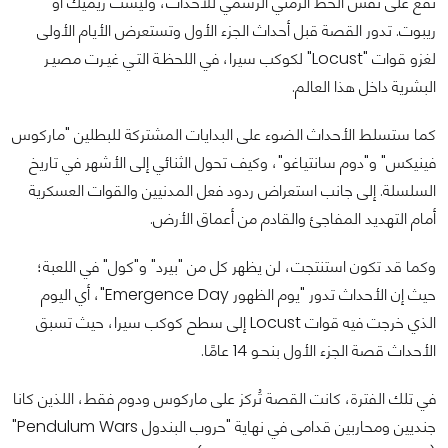
تقع على نفس الخط الزمني الرسمي للأحداث، وليست ريميك أو
ريبوت. تدور القصة قبل أحداث الجزء الأول وتستعرض الأيام الأولى
لغزو قوات "Locust" لكوكب سيرا، في اللحظـة التـي غيـرت مصيـر
البشرية داخل هذا العالم.
كما ستسلط الأحداث الضوء على البدايات المشتركة للبطلين "ماركوس
فينيكس" و"دوم سانتياغو"، وكيف تحول الثنائي إلى الأشهر في تاريخ
السلسلة. إلى جانب استعراض ردود فعل المدنيين والقوات العسكرية
أمام التهديد المفاجئ والقادم من أعماق الأرض.
وكما قد تكون استنتجت، لن يظهر كل من "بيرد" و"كول" في اللعبة؛
حيث إن الأحداث تدور "يوم الظهور Emergence Day"، أي اليوم
الذي خرجت فيه قوات Locust إلى سطح كوكب سيرا، حيث تسبق
الأحداث قصة الجزء الأول بنحـو 14 عامًا.
في تلك الفترة، كانت القصة تُركز على ماركوس ودوم فقط، اللذين كانا
جنديين ومحاربين قدامى في نهاية "حروب البندول Pendulum Wars"