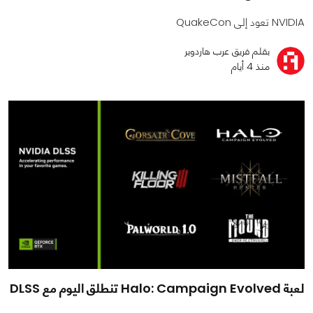
NVIDIA تعود إلى QuakeCon
بقلم فريق عرب هاردوير
منذ 4 أيام
لعبة Halo: Campaign Evolved تنطلق اليوم مع DLSS