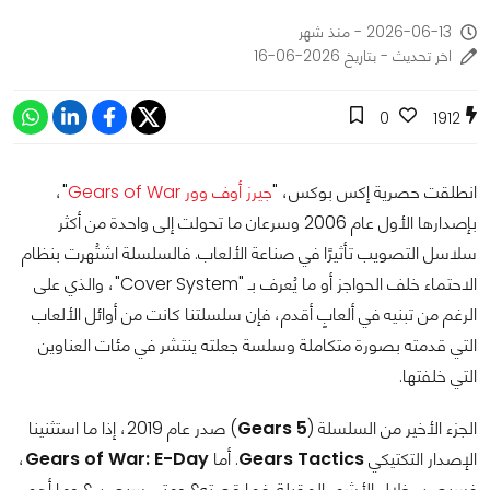
2026-06-13 - منذ شهر
اخر تحديث - بتاريخ 2026-06-16
0
1912
انطلقت حصرية إكس بوكس، "
جيرز أوف وور Gears of War
"،
بإصدارها الأول عام 2006 وسرعان ما تحولت إلى واحدة من أكثر
سلاسل التصويب تأثيرًا في صناعة الألعاب. فالسلسلة اشتُهرت بنظام
الاحتماء خلف الحواجز أو ما يُعرف بـ "Cover System"، والذي على
الرغم من تبنيه في ألعابٍ أقدم، فإن سلسلتنا كانت من أوائل الألعاب
التي قدمته بصورة متكاملة وسلسة جعلته ينتشر في مئات العناوين
التي خلفتها.
الجزء الأخير من السلسلة (
Gears 5
) صدر عام 2019، إذا ما استثنينا
الإصدار التكتيكي
Gears Tactics
. أما
Gears of War: E-Day
،
فسيصدر خلال الأشهر المقبلة. فما قصته؟ ومتى سيصدر؟ وما أهم