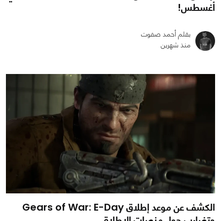
أغسطس!
بقلم أحمد صفوت
منذ شهرين
0
0
372
الكشف عن موعد إطلاق Gears of War: E-Day
وتضارب حول منصات الإطلاق