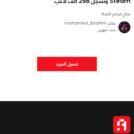
Steam وتسجل 298 ألف لاعب
نجاح ضخم للعبة!
بقلم mohamed_ibrahim
منذ شهرين
0
0
4091
تحميل المزيد