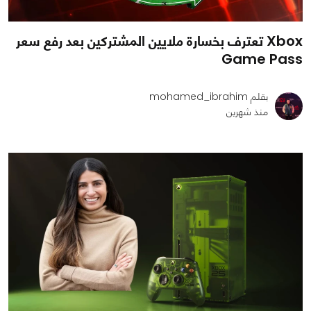
Xbox تعترف بخسارة ملايين المشتركين بعد رفع سعر
Game Pass
بقلم mohamed_ibrahim
منذ شهرين
0
1
893