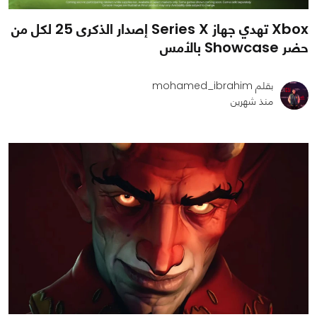
Xbox تهدي جهاز Series X إصدار الذكرى 25 لكل من
حضر Showcase بالأمس
بقلم mohamed_ibrahim
منذ شهرين
0
1
1152