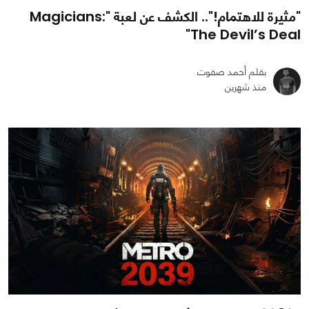
"مثيرة للاهتمام!".. الكشف عن لعبة "Magicians:
The Devil’s Deal"
بقلم أحمد صفوت
منذ شهرين
0
0
543