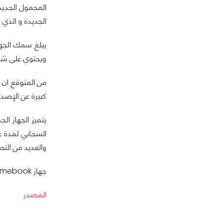
الجديدة و الذي ي
ويحتوي على شاشة HD بحجم 1.6
كبيرة عن الإصدا
والعديد من التطبيقات ال
جهاز Chromebook متوفر على جميع متاجر البيع المختلفة بسعر 249$
المصدر