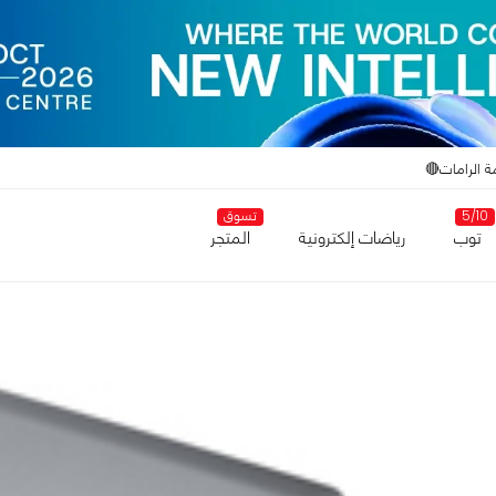
ة الرامات🔴
5/10
تسوق
توب
رياضات إلكترونية
المتجر