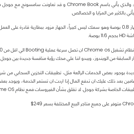
المحمول الجديد والذي يأتي باسم Chrome Book و قد تعاونت سام
أتي بالكثير من المزايا و الخصائص.
1 بوصة.
ر السابقة من الويندوز، ويبدو اننا علي محك رؤية منافسة جديدة بين جوج
خاصة بشركة جوجل. لا تقلق بشأن الفيروسات فمع نظام Chrome OS لن تحتاج لأي برنامج مكافح للفيروسات.