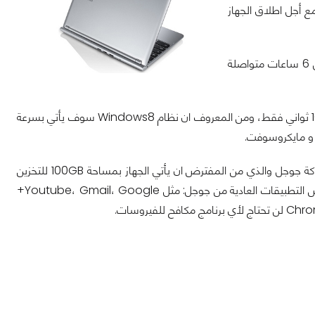
سونج مع جوجل مع أجل اطلاق الجهاز
يبلغ سمك الجهاز 0.8 بوصة وهو سمك ليس كبيراً، الجهاز مزود ببطارية قادرة على العمل 6 ساعات متواصلة
من المتوقع ان نظام تشغيل Chrome os ان تصل سرعة عملية Booting الي اقل من 10 ثواني فقط، ومن المعروف ان نظام Windows8 سوف يأتي بسرعة
ل و مايكروسوفت.
يتميز الجهاز الجديدة بوجود بعض الخدمات الرائعة مثل، تطبيقات التخزين السحابي من شركة جوجل والذي من المفترض ان يأتي الجهاز بمساحة 100GB للتخزين
السحابي لمدة عامين بعد ذلك عليك ان تدفع المال إذا اردت ان تستمر الخدمة، ويوجد بعض التطبيقات العادية من جوجل: مثل Youtube، Gmail، Google+