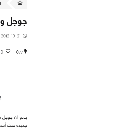
ا
جوجل وسام
2012-10-21 - منذ 13 سنة
0
877
يبدو ان جوجل ت