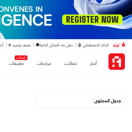
ترند
الذكاء الاصطناعي 🤖
دليل بناء المنازل الذكية🛖
صيف وتبريد ❄️
أزم
مُحدّث
أخبار
مقالات
مراجعات
تطبيقات
جدول المحتوى