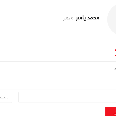
محمد ياسر
0 متابع
ق